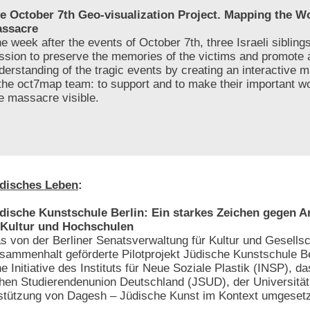
e October 7th Geo-visualization Project. Mapping the 
ssacre
e week after the events of October 7th, three Israeli sibling
ssion to preserve the memories of the victims and promote 
derstanding of the tragic events by creating an interactive 
 the oct7map team: to support and to make their important w
he massacre visible.
disches Leben
:
dische Kunstschule Berlin: Ein starkes Zeichen gegen 
 Kultur und Hochschulen
s von der Berliner Senatsverwaltung für Kultur und Gesellsc
sammenhalt geförderte Pilotprojekt Jüdische Kunstschule Be
ne Initiative des Instituts für Neue Soziale Plastik (INSP), da
chen Studierendenunion Deutschland (JSUD), der Universität
rstützung von Dagesh – Jüdische Kunst im Kontext umgesetz