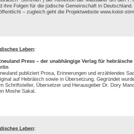
d ihre Folgen für die jüdische Gemeinschaft in Deutschland.
öffentlicht – zugleich geht die Projektwebsite www.kolot-sti
disches Leben
:
tneuland Press – der unabhängige Verlag für hebräische 
rlin
tneuland publiziert Prosa, Erinnerungen und erzählendes S
iginal auf Hebräisch sowie in Übersetzung. Gegründet wurde
m Schriftsteller, Übersetzer und Herausgeber Dr. Dory Man
ten Moshe Sakal.
disches Leben
: