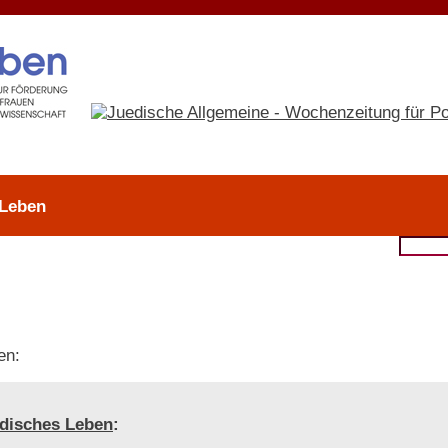
 Leben
en:
disches Leben
: