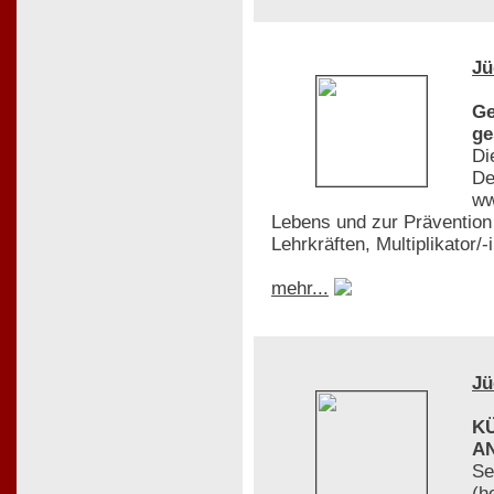
Jü
Ge
ge
Di
De
ww
Lebens und zur Prävention 
Lehrkräften, Multiplikator/
mehr...
Jü
K
A
Se
(h