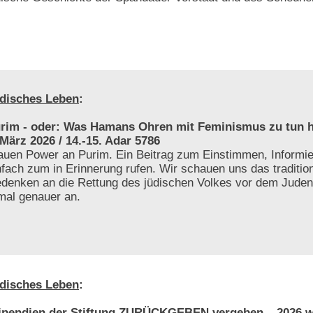
disches Leben
:
rim - oder: Was Hamans Ohren mit Feminismus zu tun h
 März 2026 / 14.-15. Adar 5786
auen Power an Purim. Ein Beitrag zum Einstimmen, Informie
nfach zum in Erinnerung rufen. Wir schauen uns das tradition
denken an die Rettung des jüdischen Volkes vor dem Jude
mal genauer an.
disches Leben
:
ipendien der Stiftung ZURÜCKGEBEN vergeben – 2026 w