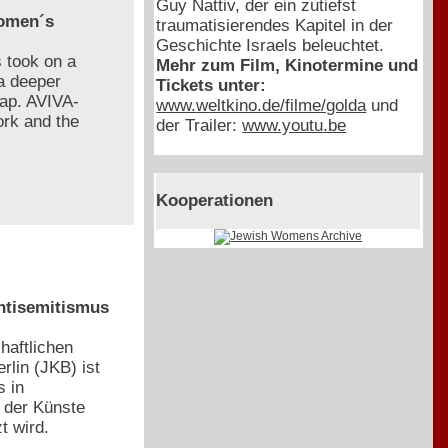
Guy Nattiv, der ein zutiefst
Women´s
traumatisierendes Kapitel in der
Geschichte Israels beleuchtet.
s took on a
Mehr zum Film, Kinotermine und
a deeper
Tickets unter:
map. AVIVA-
www.weltkino.de/filme/golda
und
ork and the
der Trailer:
www.youtu.be
Kooperationen
Antisemitismus
haftlichen
rlin (JKB) ist
s in
 der Künste
t wird.