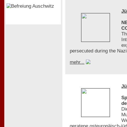
Jü
N
C
Th
In
ex
persecuted during the Nazi
mehr...
Jü
Sp
de
Di
Mu
We
geratene osteuropäisch-jü