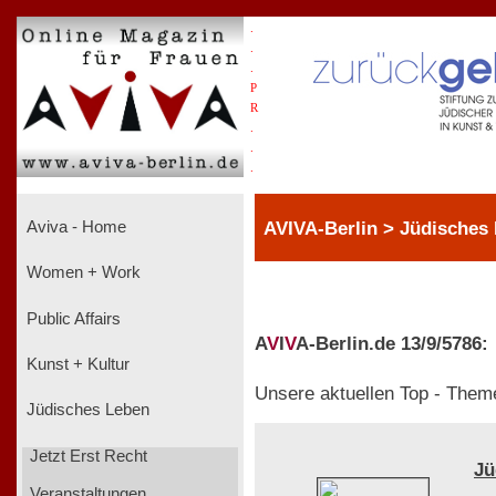
.
.
.
P
R
.
.
.
AVIVA-Berlin > Jüdisches
Aviva - Home
Women + Work
Public Affairs
A
V
I
V
A-Berlin.de 13/9/5786:
Kunst + Kultur
Unsere aktuellen Top - Them
Jüdisches Leben
Jetzt Erst Recht
Jü
Veranstaltungen