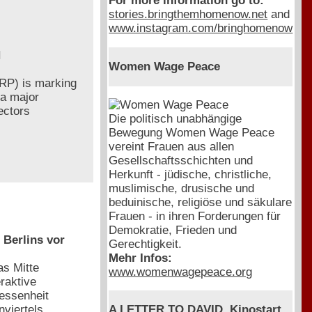
For more information go to:
stories.bringthemhomenow.net
and
www.instagram.com/bringhomenow
H
Women Wage Peace
CRP) is marking
 a major
lectors
Die politisch unabhängige
Bewegung Women Wage Peace
vereint Frauen aus allen
Gesellschaftsschichten und
Herkunft - jüdische, christliche,
muslimische, drusische und
beduinische, religiöse und säkulare
Frauen - in ihren Forderungen für
Demokratie, Frieden und
Berlins vor
Gerechtigkeit.
Mehr Infos:
as Mitte
www.womenwagepeace.org
raktive
gessenheit
viertels
A LETTER TO DAVID, Kinostart