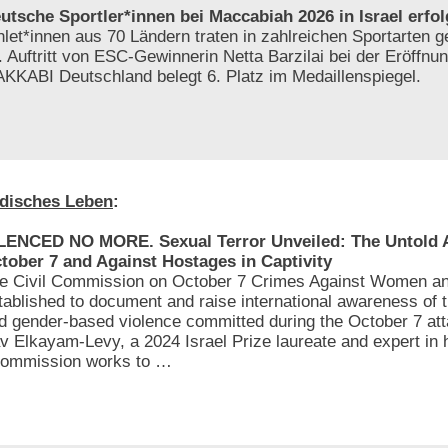
utsche Sportler*innen bei Maccabiah 2026 in Israel erfol
hlet*innen aus 70 Ländern traten in zahlreichen Sportarten 
. Auftritt von ESC-Gewinnerin Netta Barzilai bei der Eröffnun
KKABI Deutschland belegt 6. Platz im Medaillenspiegel.
disches Leben
:
LENCED NO MORE. Sexual Terror Unveiled: The Untold At
tober 7 and Against Hostages in Captivity
e Civil Commission on October 7 Crimes Against Women an
tablished to document and raise international awareness of 
d gender-based violence committed during the October 7 att
av Elkayam-Levy, a 2024 Israel Prize laureate and expert in
e Commission works to …