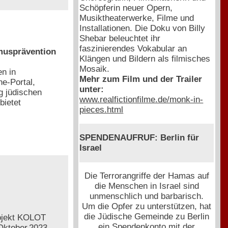
Schöpferin neuer Opern,
Musiktheaterwerke, Filme und
Installationen. Die Doku von Billy
Shebar beleuchtet ihr
faszinierendes Vokabular an
musprävention
Klängen und Bildern als filmisches
Mosaik.
en in
Mehr zum Film und der Trailer
e-Portal,
unter:
g jüdischen
www.realfictionfilme.de/monk-in-
bietet
pieces.html
SPENDENAUFRUF: Berlin für
Israel
Die Terrorangriffe der Hamas auf
die Menschen in Israel sind
unmenschlich und barbarisch.
Um die Opfer zu unterstützen, hat
die Jüdische Gemeinde zu Berlin
rojekt KOLOT
ein Spendenkonto mit der
Oktober 2023