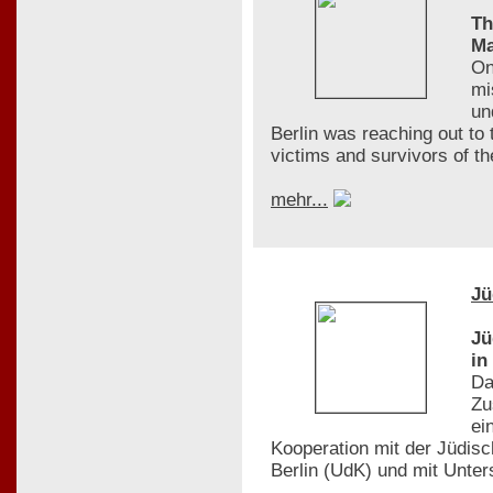
Th
Ma
On
mi
un
Berlin was reaching out to
victims and survivors of t
mehr...
Jü
Jü
in
Da
Zu
ei
Kooperation mit der Jüdis
Berlin (UdK) und mit Unte