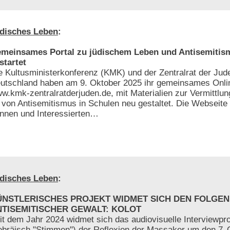
disches Leben
:
meinsames Portal zu jüdischem Leben und Antisemitis
startet
e Kultusministerkonferenz (KMK) und der Zentralrat der Jud
utschland haben am 9. Oktober 2025 ihr gemeinsames Onlin
w.kmk-zentralratderjuden.de, mit Materialien zur Vermittlun
von Antisemitismus in Schulen neu gestaltet. Die Webseite 
-innen und Interessierten…
disches Leben
:
ÜNSTLERISCHES PROJEKT WIDMET SICH DEN FOLGEN
NTISEMITISCHER GEWALT: KOLOT
it dem Jahr 2024 widmet sich das audiovisuelle Interviewp
ebräisch "Stimmen") der Reflexion der Massaker um den 7. 