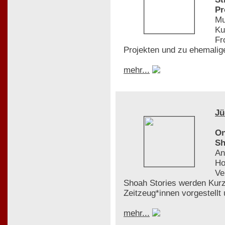
Pr
Mu
Ku
Fr
Projekten und zu ehemalige
mehr...
Jü
On
Sh
An
Ho
Ve
Shoah Stories werden Kurz
Zeitzeug*innen vorgestellt
mehr...