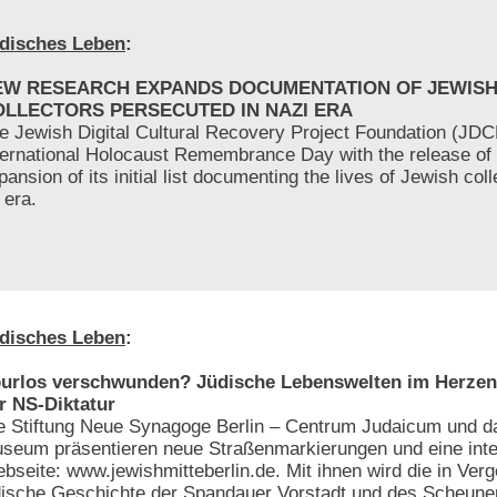
disches Leben
:
EW RESEARCH EXPANDS DOCUMENTATION OF JEWIS
OLLECTORS PERSECUTED IN NAZI ERA
e Jewish Digital Cultural Recovery Project Foundation (JD
ternational Holocaust Remembrance Day with the release of
pansion of its initial list documenting the lives of Jewish col
 era.
disches Leben
:
urlos verschwunden? Jüdische Lebenswelten im Herzen 
r NS-Diktatur
e Stiftung Neue Synagoge Berlin – Centrum Judaicum und d
seum präsentieren neue Straßenmarkierungen und eine inte
bseite: www.jewishmitteberlin.de. Mit ihnen wird die in Ver
dische Geschichte der Spandauer Vorstadt und des Scheunen