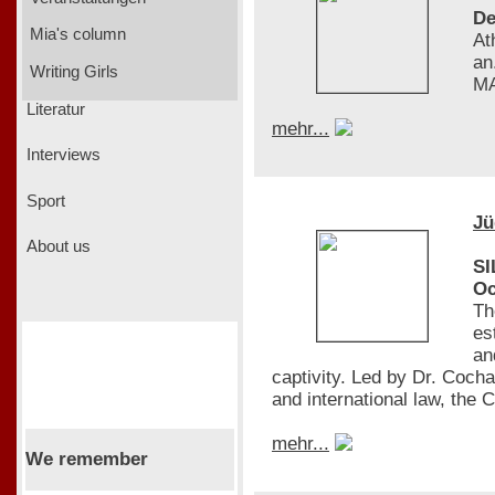
De
Mia's column
At
an
Writing Girls
MA
Literatur
mehr...
Interviews
Sport
Jü
About us
SI
Oc
Th
es
an
captivity. Led by Dr. Coch
and international law, th
mehr...
We remember