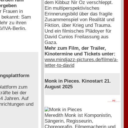
dem Kibbuz Nir Oz verschleppt.
ergeben
Ein multiperspektivisches
r Frauen in
Erinnerungsbild über das fragile
6 bekannt: Sam
Zusammenspiel von Realität und
Mehr zu ihren
Fiktion, über Krieg und Trauma.
AVIVA-Berlin.
Und ein filmisches Plädoyer für
David Cunios Freilassung aus
Gaza.
Mehr zum Film, der Trailer,
Kinotermine und Tickets unter:
www.mindjazz-pictures.de/filme/a-
letter-to-david
ngsplattform
Monk in Pieces. Kinostart 21.
August 2025
plattform zum
räfte bei der
4 Jahren. Auf
. . . . PR . . . .
nrichtungen und
Meredith Monk ist Komponistin,
Sängerin, Regisseurin,
Choreografin, Filmemacherin und