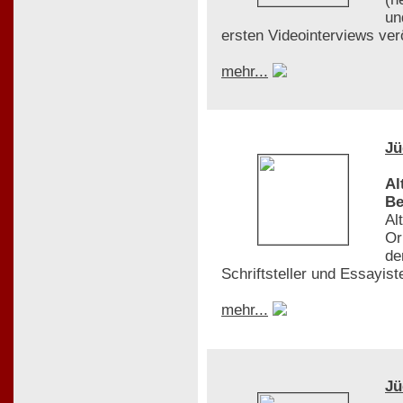
un
ersten Videointerviews ver
mehr...
Jü
Al
Be
Al
Or
de
Schriftsteller und Essayis
mehr...
Jü