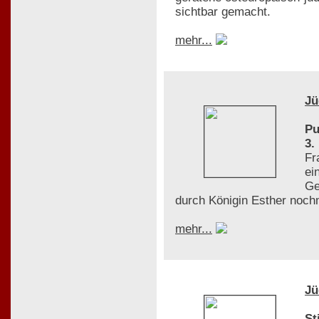
sichtbar gemacht.
mehr...
Jü
Pu
3.
Fr
ei
Ge
durch Königin Esther noch
mehr...
Jü
St