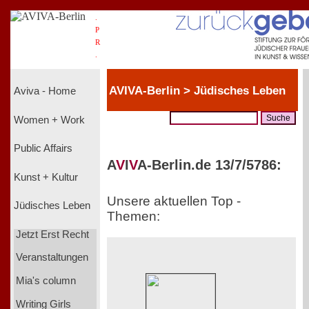
.
P
R
.
AVIVA-Berlin > Jüdisches Leben
Aviva - Home
Women + Work
Public Affairs
A
V
I
V
A-Berlin.de 13/7/5786:
Kunst + Kultur
Unsere aktuellen Top -
Jüdisches Leben
Themen:
Jetzt Erst Recht
Veranstaltungen
Mia's column
Writing Girls