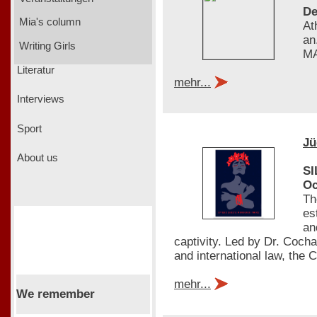
De
Mia's column
At
an
Writing Girls
MA
Literatur
mehr...
Interviews
Sport
Jü
About us
SI
Oc
Th
es
an
captivity. Led by Dr. Coch
and international law, th
mehr...
We remember