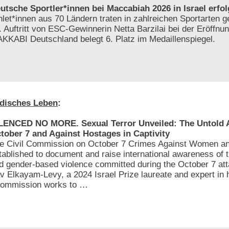
utsche Sportler*innen bei Maccabiah 2026 in Israel erfol
hlet*innen aus 70 Ländern traten in zahlreichen Sportarten 
. Auftritt von ESC-Gewinnerin Netta Barzilai bei der Eröffnun
KKABI Deutschland belegt 6. Platz im Medaillenspiegel.
disches Leben
:
LENCED NO MORE. Sexual Terror Unveiled: The Untold At
tober 7 and Against Hostages in Captivity
e Civil Commission on October 7 Crimes Against Women an
tablished to document and raise international awareness of 
d gender-based violence committed during the October 7 att
av Elkayam-Levy, a 2024 Israel Prize laureate and expert in
e Commission works to …