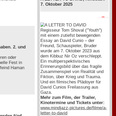
7. Oktober 2025
. . . . PR . . . .
Regisseur Tom Shoval ("Youth")
mit einem zutiefst bewegenden
Essay an David Cunio – der
Freund, Schauspieler, Bruder
aben. 2. und
wurde am 7. Oktober 2023 aus
dem Kibbuz Nir Oz verschleppt.
ren oder
Ein multiperspektivisches
elle Fest in
Erinnerungsbild über das fragile
nfeind Haman
Zusammenspiel von Realität und
Fiktion, über Krieg und Trauma.
Und ein filmisches Plädoyer für
David Cunios Freilassung aus
Gaza.
Mehr zum Film, der Trailer,
Kinotermine und Tickets unter:
www.mindjazz-pictures.de/filme/a-
letter-to-david
erden fünf