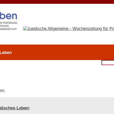
 Leben
en:
disches Leben
: