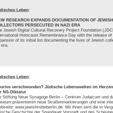
disches Leben
:
EW RESEARCH EXPANDS DOCUMENTATION OF JEWIS
OLLECTORS PERSECUTED IN NAZI ERA
e Jewish Digital Cultural Recovery Project Foundation (JD
ternational Holocaust Remembrance Day with the release of
pansion of its initial list documenting the lives of Jewish col
 era.
disches Leben
:
urlos verschwunden? Jüdische Lebenswelten im Herzen 
r NS-Diktatur
e Stiftung Neue Synagoge Berlin – Centrum Judaicum und d
seum präsentieren neue Straßenmarkierungen und eine inte
bseite: www.jewishmitteberlin.de. Mit ihnen wird die in Ver
dische Geschichte der Spandauer Vorstadt und des Scheunen