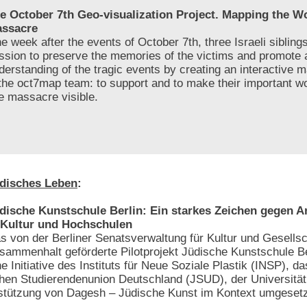
e October 7th Geo-visualization Project. Mapping the 
ssacre
e week after the events of October 7th, three Israeli sibling
ssion to preserve the memories of the victims and promote 
derstanding of the tragic events by creating an interactive 
 the oct7map team: to support and to make their important w
he massacre visible.
disches Leben
:
dische Kunstschule Berlin: Ein starkes Zeichen gegen 
 Kultur und Hochschulen
s von der Berliner Senatsverwaltung für Kultur und Gesellsc
sammenhalt geförderte Pilotprojekt Jüdische Kunstschule Be
ne Initiative des Instituts für Neue Soziale Plastik (INSP), da
chen Studierendenunion Deutschland (JSUD), der Universität
rstützung von Dagesh – Jüdische Kunst im Kontext umgesetz