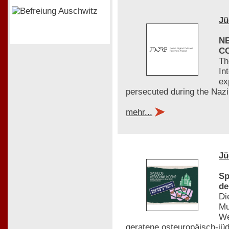
Jü
N
C
Th
In
ex
persecuted during the Nazi
mehr...
Jü
Sp
de
Di
Mu
We
geratene osteuropäisch-jü