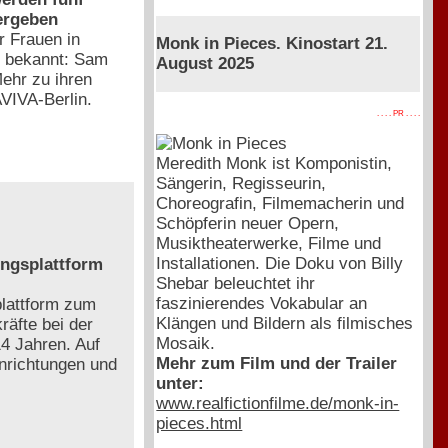
ergeben
r Frauen in
Monk in Pieces. Kinostart 21.
6 bekannt: Sam
August 2025
Mehr zu ihren
AVIVA-Berlin.
. . . . PR . . . .
Meredith Monk ist Komponistin,
Sängerin, Regisseurin,
Choreografin, Filmemacherin und
Schöpferin neuer Opern,
Musiktheaterwerke, Filme und
Installationen. Die Doku von Billy
ngsplattform
Shebar beleuchtet ihr
faszinierendes Vokabular an
plattform zum
Klängen und Bildern als filmisches
räfte bei der
Mosaik.
4 Jahren. Auf
Mehr zum Film und der Trailer
nrichtungen und
unter:
www.realfictionfilme.de/monk-in-
pieces.html