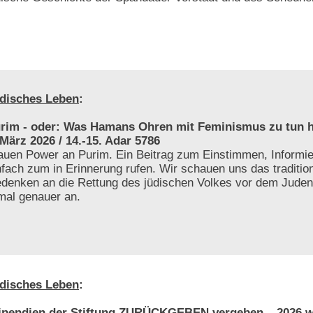
disches Leben
:
rim - oder: Was Hamans Ohren mit Feminismus zu tun h
 März 2026 / 14.-15. Adar 5786
auen Power an Purim. Ein Beitrag zum Einstimmen, Informie
nfach zum in Erinnerung rufen. Wir schauen uns das tradition
denken an die Rettung des jüdischen Volkes vor dem Jude
mal genauer an.
disches Leben
:
ipendien der Stiftung ZURÜCKGEBEN vergeben – 2026 w