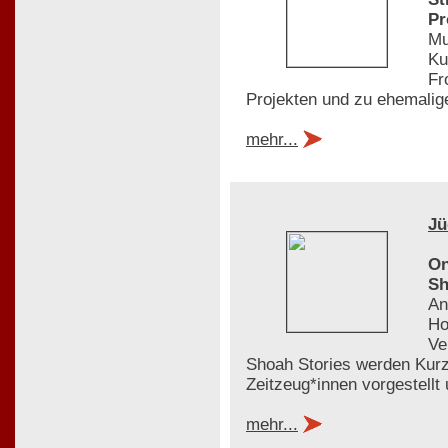
Pr
Mu
Ku
Fr
Projekten und zu ehemalige
mehr...
Jü
On
Sh
An
Ho
Ve
Shoah Stories werden Kurz
Zeitzeug*innen vorgestellt
mehr...