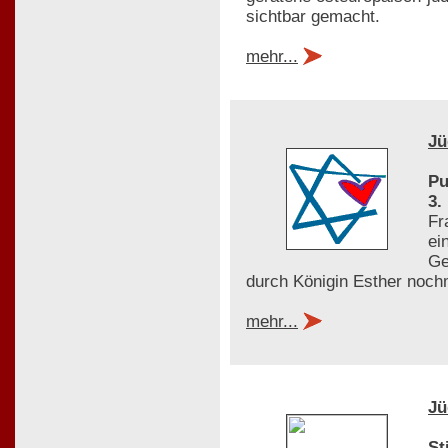
sichtbar gemacht.
mehr...
Jü
Pu
3.
Fr
ei
Ge
durch Königin Esther noch
mehr...
Jü
St