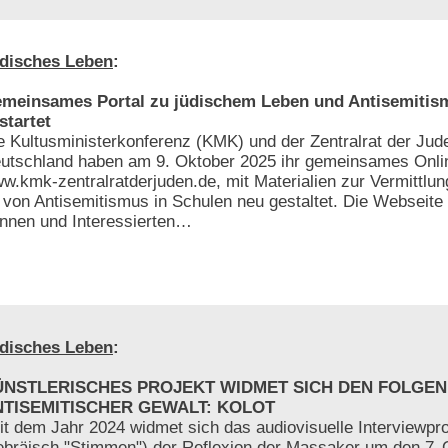
disches Leben
:
meinsames Portal zu jüdischem Leben und Antisemitis
startet
e Kultusministerkonferenz (KMK) und der Zentralrat der Jud
utschland haben am 9. Oktober 2025 ihr gemeinsames Onlin
w.kmk-zentralratderjuden.de, mit Materialien zur Vermittlun
von Antisemitismus in Schulen neu gestaltet. Die Webseite 
-innen und Interessierten…
disches Leben
:
ÜNSTLERISCHES PROJEKT WIDMET SICH DEN FOLGEN
NTISEMITISCHER GEWALT: KOLOT
it dem Jahr 2024 widmet sich das audiovisuelle Interviewp
ebräisch "Stimmen") der Reflexion der Massaker um den 7. 