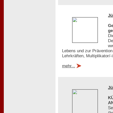
Jü
Ge
ge
Di
De
ww
Lebens und zur Prävention 
Lehrkräften, Multiplikator/
mehr...
Jü
K
A
Se
(h