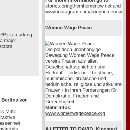
For more information go to:
stories.bringthemhomenow.net
and
www.instagram.com/bringhomenow
H
Women Wage Peace
CRP) is marking
 a major
lectors
Die politisch unabhängige
Bewegung Women Wage Peace
vereint Frauen aus allen
Gesellschaftsschichten und
Herkunft - jüdische, christliche,
muslimische, drusische und
beduinische, religiöse und säkulare
Frauen - in ihren Forderungen für
Demokratie, Frieden und
Berlins vor
Gerechtigkeit.
Mehr Infos:
as Mitte
www.womenwagepeace.org
raktive
gessenheit
viertels
A LETTER TO DAVID, Kinostart