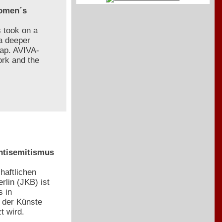
Women´s
s took on a
a deeper
map. AVIVA-
ork and the
Antisemitismus
haftlichen
rlin (JKB) ist
s in
 der Künste
t wird.