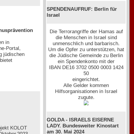
SPENDENAUFRUF: Berlin für
Israel
musprävention
Die Terrorangriffe der Hamas auf
die Menschen in Israel sind
en in
unmenschlich und barbarisch.
e-Portal,
Um die Opfer zu unterstützen, hat
g jüdischen
die Jüdische Gemeinde zu Berlin
bietet
ein Spendenkonto mit der
IBAN DE16 3702 0500 0003 1424
50
eingerichtet.
Alle Gelder kommen
Hilfsorganisationen in Israel
zugute.
GOLDA - ISRAELS EISERNE
LADY. Bundesweiter Kinostart
rojekt KOLOT
am 30. Mai 2024
Oktober 2023