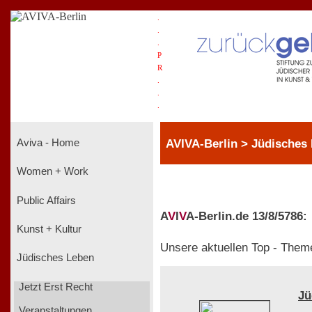
.
.
.
P
R
.
.
.
AVIVA-Berlin > Jüdisches
Aviva - Home
Women + Work
Public Affairs
A
V
I
V
A-Berlin.de 13/8/5786:
Kunst + Kultur
Unsere aktuellen Top - Them
Jüdisches Leben
Jetzt Erst Recht
Jü
Veranstaltungen