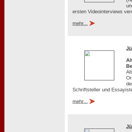
un
ersten Videointerviews ver
mehr...
Jü
Al
Be
Al
Or
de
Schriftsteller und Essayis
mehr...
Jü