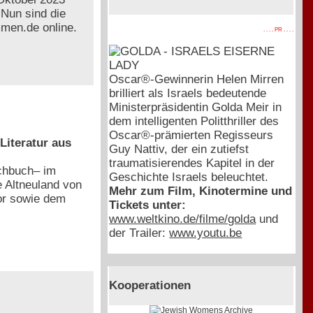
 Nun sind die
mmen.de online.
. . . . PR . . . .
Oscar®-Gewinnerin Helen Mirren
brilliert als Israels bedeutende
Ministerpräsidentin Golda Meir in
dem intelligenten Politthriller des
Oscar®-prämierten Regisseurs
Literatur aus
Guy Nattiv, der ein zutiefst
traumatisierendes Kapitel in der
achbuch– im
Geschichte Israels beleuchtet.
 Altneuland von
Mehr zum Film, Kinotermine und
or sowie dem
Tickets unter:
www.weltkino.de/filme/golda
und
der Trailer:
www.youtu.be
Kooperationen