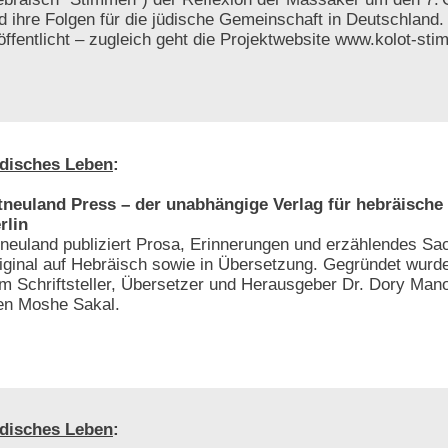
d ihre Folgen für die jüdische Gemeinschaft in Deutschland.
öffentlicht – zugleich geht die Projektwebsite www.kolot-sti
disches Leben
:
tneuland Press – der unabhängige Verlag für hebräische 
rlin
tneuland publiziert Prosa, Erinnerungen und erzählendes S
iginal auf Hebräisch sowie in Übersetzung. Gegründet wurde
m Schriftsteller, Übersetzer und Herausgeber Dr. Dory Man
ten Moshe Sakal.
disches Leben
: