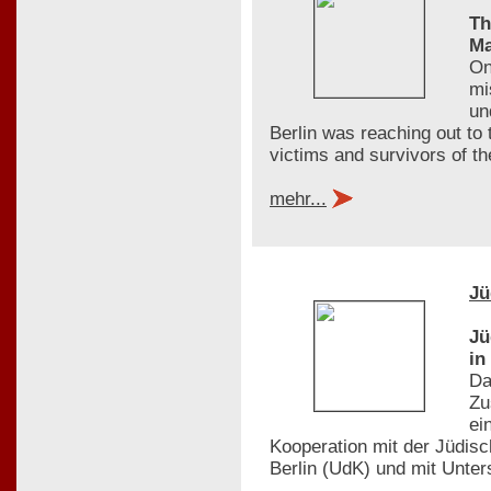
Th
Ma
On
mi
un
Berlin was reaching out to
victims and survivors of t
mehr...
Jü
Jü
in
Da
Zu
ei
Kooperation mit der Jüdis
Berlin (UdK) und mit Unte