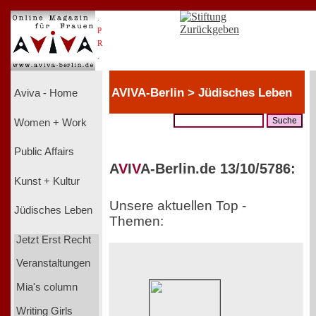
.
P
R
.
AVIVA-Berlin > Jüdisches Leben
Aviva - Home
Women + Work
Public Affairs
A
V
I
V
A-Berlin.de 13/10/5786:
Kunst + Kultur
Unsere aktuellen Top -
Jüdisches Leben
Themen:
Jetzt Erst Recht
Veranstaltungen
Mia's column
Writing Girls