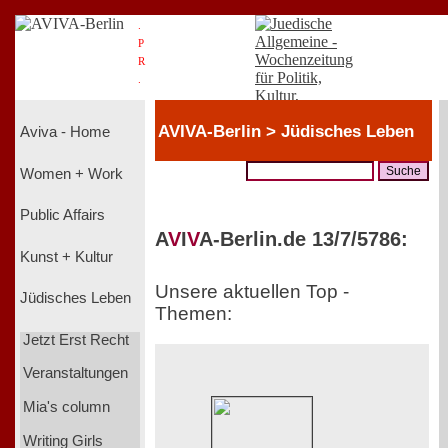
.
P
R
.
AVIVA-Berlin > Jüdisches Leben
Aviva - Home
Women + Work
Public Affairs
A
V
I
V
A-Berlin.de 13/7/5786:
Kunst + Kultur
Unsere aktuellen Top -
Jüdisches Leben
Themen:
Jetzt Erst Recht
Veranstaltungen
Mia's column
Writing Girls