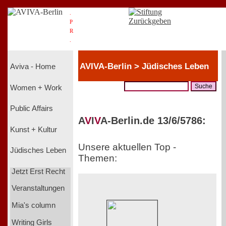
.
P
R
.
AVIVA-Berlin > Jüdisches Leben
Aviva - Home
Women + Work
Public Affairs
A
V
I
V
A-Berlin.de 13/6/5786:
Kunst + Kultur
Unsere aktuellen Top -
Jüdisches Leben
Themen:
Jetzt Erst Recht
Veranstaltungen
Mia's column
Writing Girls