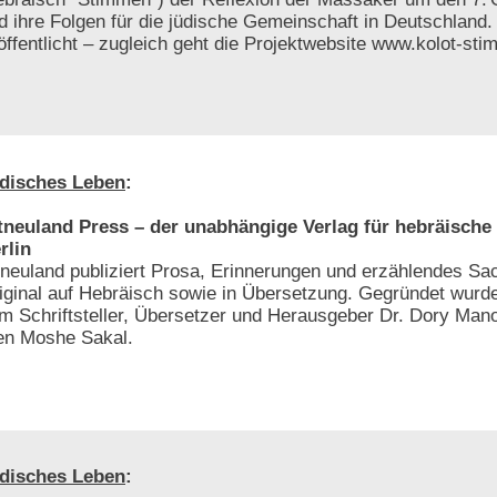
d ihre Folgen für die jüdische Gemeinschaft in Deutschland.
öffentlicht – zugleich geht die Projektwebsite www.kolot-sti
disches Leben
:
tneuland Press – der unabhängige Verlag für hebräische 
rlin
tneuland publiziert Prosa, Erinnerungen und erzählendes S
iginal auf Hebräisch sowie in Übersetzung. Gegründet wurde
m Schriftsteller, Übersetzer und Herausgeber Dr. Dory Man
ten Moshe Sakal.
disches Leben
: