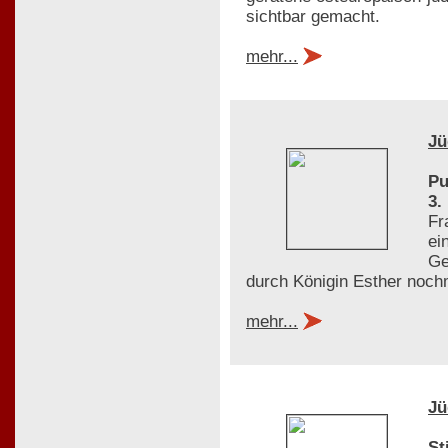
sichtbar gemacht.
mehr...
Jü
Pu
3.
Fr
ei
Ge
durch Königin Esther noch
mehr...
Jü
St