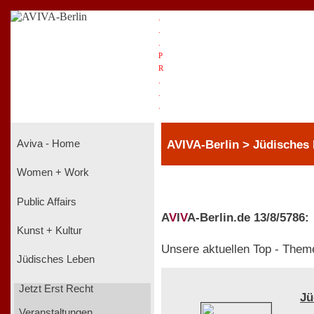
.
.
.
P
R
.
.
.
AVIVA-Berlin > Jüdisches
Aviva - Home
Women + Work
Public Affairs
A
V
I
V
A-Berlin.de 13/8/5786:
Kunst + Kultur
Unsere aktuellen Top - Them
Jüdisches Leben
Jetzt Erst Recht
Jü
Veranstaltungen