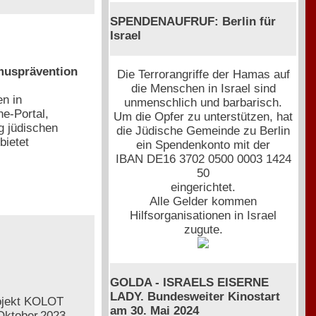
SPENDENAUFRUF: Berlin für
Israel
musprävention
Die Terrorangriffe der Hamas auf
die Menschen in Israel sind
en in
unmenschlich und barbarisch.
e-Portal,
Um die Opfer zu unterstützen, hat
g jüdischen
die Jüdische Gemeinde zu Berlin
bietet
ein Spendenkonto mit der
IBAN DE16 3702 0500 0003 1424
50
eingerichtet.
Alle Gelder kommen
Hilfsorganisationen in Israel
zugute.
GOLDA - ISRAELS EISERNE
LADY. Bundesweiter Kinostart
rojekt KOLOT
am 30. Mai 2024
Oktober 2023