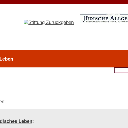
 Leben
en:
disches Leben
: