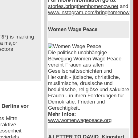
For more information go to:
stories.bringthemhomenow.net
and
www.instagram.com/bringhomenow
H
Women Wage Peace
CRP) is marking
 a major
lectors
Die politisch unabhängige
Bewegung Women Wage Peace
vereint Frauen aus allen
Gesellschaftsschichten und
Herkunft - jüdische, christliche,
muslimische, drusische und
beduinische, religiöse und säkulare
Frauen - in ihren Forderungen für
Demokratie, Frieden und
Berlins vor
Gerechtigkeit.
Mehr Infos:
as Mitte
www.womenwagepeace.org
raktive
gessenheit
viertels
A LETTER TO DAVID, Kinostart