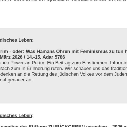
disches Leben
:
rim - oder: Was Hamans Ohren mit Feminismus zu tun h
 März 2026 / 14.-15. Adar 5786
auen Power an Purim. Ein Beitrag zum Einstimmen, Informie
nfach zum in Erinnerung rufen. Wir schauen uns das tradition
denken an die Rettung des jüdischen Volkes vor dem Jude
mal genauer an.
disches Leben
:
ipendien der Stiftung ZURÜCKGEBEN vergeben – 2026 w