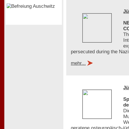
Jü
N
C
Th
In
ex
persecuted during the Nazi
mehr...
Jü
Sp
de
Di
Mu
We
geratene osteuropäisch-jü