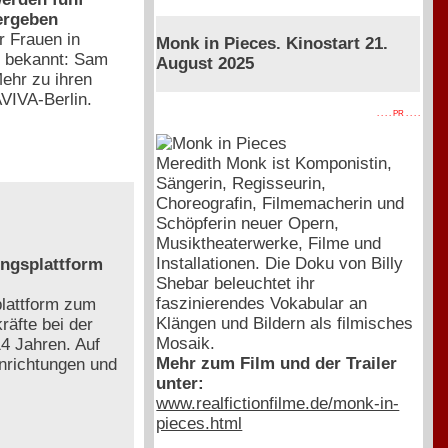
ergeben
r Frauen in
Monk in Pieces. Kinostart 21.
6 bekannt: Sam
August 2025
Mehr zu ihren
AVIVA-Berlin.
. . . . PR . . . .
Meredith Monk ist Komponistin,
Sängerin, Regisseurin,
Choreografin, Filmemacherin und
Schöpferin neuer Opern,
Musiktheaterwerke, Filme und
Installationen. Die Doku von Billy
ngsplattform
Shebar beleuchtet ihr
faszinierendes Vokabular an
plattform zum
Klängen und Bildern als filmisches
räfte bei der
Mosaik.
4 Jahren. Auf
Mehr zum Film und der Trailer
nrichtungen und
unter:
www.realfictionfilme.de/monk-in-
pieces.html