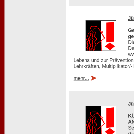
Jü
Ge
ge
Di
De
ww
Lebens und zur Prävention 
Lehrkräften, Multiplikator/
mehr...
Jü
K
A
Se
(h