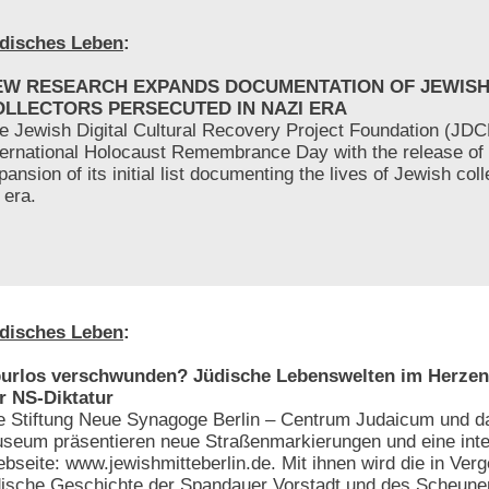
disches Leben
:
EW RESEARCH EXPANDS DOCUMENTATION OF JEWIS
OLLECTORS PERSECUTED IN NAZI ERA
e Jewish Digital Cultural Recovery Project Foundation (JD
ternational Holocaust Remembrance Day with the release of
pansion of its initial list documenting the lives of Jewish col
 era.
disches Leben
:
urlos verschwunden? Jüdische Lebenswelten im Herzen 
r NS-Diktatur
e Stiftung Neue Synagoge Berlin – Centrum Judaicum und d
seum präsentieren neue Straßenmarkierungen und eine inte
bseite: www.jewishmitteberlin.de. Mit ihnen wird die in Ver
dische Geschichte der Spandauer Vorstadt und des Scheunen