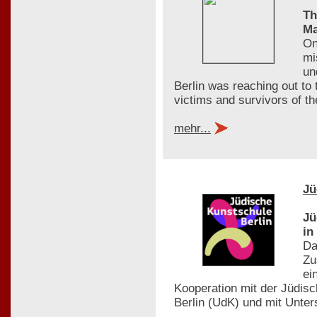
Th
Ma
On
mi
un
Berlin was reaching out to
victims and survivors of t
mehr...
Jü
Jü
in
Da
Zu
ei
Kooperation mit der Jüdis
Berlin (UdK) und mit Unte