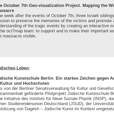
e October 7th Geo-visualization Project. Mapping the 
ssacre
e week after the events of October 7th, three Israeli sibling
ssion to preserve the memories of the victims and promote 
derstanding of the tragic events by creating an interactive 
 the oct7map team: to support and to make their important w
he massacre visible.
disches Leben
:
dische Kunstschule Berlin: Ein starkes Zeichen gegen 
 Kultur und Hochschulen
s von der Berliner Senatsverwaltung für Kultur und Gesellsc
sammenhalt geförderte Pilotprojekt Jüdische Kunstschule Be
ne Initiative des Instituts für Neue Soziale Plastik (INSP), da
chen Studierendenunion Deutschland (JSUD), der Universität
rstützung von Dagesh – Jüdische Kunst im Kontext umgesetz