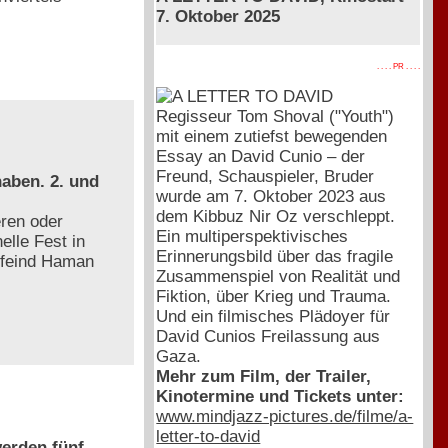
7. Oktober 2025
. . . . PR . . . .
Regisseur Tom Shoval ("Youth")
mit einem zutiefst bewegenden
Essay an David Cunio – der
Freund, Schauspieler, Bruder
aben. 2. und
wurde am 7. Oktober 2023 aus
dem Kibbuz Nir Oz verschleppt.
ren oder
Ein multiperspektivisches
elle Fest in
Erinnerungsbild über das fragile
nfeind Haman
Zusammenspiel von Realität und
Fiktion, über Krieg und Trauma.
Und ein filmisches Plädoyer für
David Cunios Freilassung aus
Gaza.
Mehr zum Film, der Trailer,
Kinotermine und Tickets unter:
www.mindjazz-pictures.de/filme/a-
letter-to-david
erden fünf