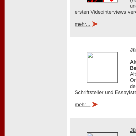
un
ersten Videointerviews ver
mehr...
Jü
Al
Be
Al
Or
de
Schriftsteller und Essayis
mehr...
Jü