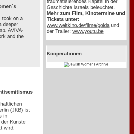
traumatisierendes Kapitel in der
Women´s
Geschichte Israels beleuchtet.
Mehr zum Film, Kinotermine und
s took on a
Tickets unter:
a deeper
www.weltkino.de/filme/golda
und
map. AVIVA-
der Trailer:
www.youtu.be
ork and the
Kooperationen
Antisemitismus
haftlichen
rlin (JKB) ist
s in
 der Künste
t wird.