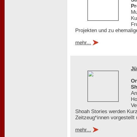
Pr
Mu
Ku
Fr
Projekten und zu ehemalige
mehr...
Jü
On
Sh
An
Ho
Ve
Shoah Stories werden Kurz
Zeitzeug*innen vorgestellt
mehr...