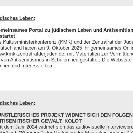
disches Leben
:
meinsames Portal zu jüdischem Leben und Antisemitis
startet
e Kultusministerkonferenz (KMK) und der Zentralrat der Jud
utschland haben am 9. Oktober 2025 ihr gemeinsames Onlin
w.kmk-zentralratderjuden.de, mit Materialien zur Vermittlun
von Antisemitismus in Schulen neu gestaltet. Die Webseite 
-innen und Interessierten…
disches Leben
:
ÜNSTLERISCHES PROJEKT WIDMET SICH DEN FOLGEN
NTISEMITISCHER GEWALT: KOLOT
it dem Jahr 2024 widmet sich das audiovisuelle Interviewp
ebräisch "Stimmen") der Reflexion der Massaker um den 7. 