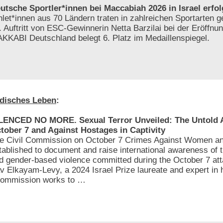
utsche Sportler*innen bei Maccabiah 2026 in Israel erfol
hlet*innen aus 70 Ländern traten in zahlreichen Sportarten 
. Auftritt von ESC-Gewinnerin Netta Barzilai bei der Eröffnun
KKABI Deutschland belegt 6. Platz im Medaillenspiegel.
disches Leben
:
LENCED NO MORE. Sexual Terror Unveiled: The Untold At
tober 7 and Against Hostages in Captivity
e Civil Commission on October 7 Crimes Against Women an
tablished to document and raise international awareness of 
d gender-based violence committed during the October 7 att
av Elkayam-Levy, a 2024 Israel Prize laureate and expert in
e Commission works to …