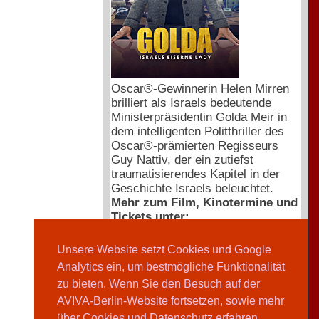
Oscar®-Gewinnerin Helen Mirren
brilliert als Israels bedeutende
Ministerpräsidentin Golda Meir in
dem intelligenten Politthriller des
Oscar®-prämierten Regisseurs
Guy Nattiv, der ein zutiefst
traumatisierendes Kapitel in der
Geschichte Israels beleuchtet.
Mehr zum Film, Kinotermine und
Tickets unter:
www.weltkino.de/filme/golda
und
der Trailer:
www.youtu.be
Unsere Website setzt Cookies und Google
Analytics ein, um bestmögliche Funktionalität
zu bieten. Wenn Sie den Besuch auf der
Kooperationen
AVIVA-Berlin-Website fortsetzen, sowie mehr
über Cookies und Datenschutz erfahren