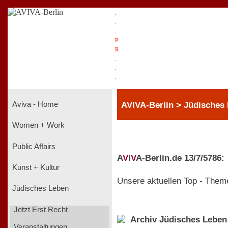
.
.
.
P
R
.
.
.
AVIVA-Berlin > Jüdisches L
Aviva - Home
Women + Work
Public Affairs
A
V
I
V
A-Berlin.de 13/7/5786:
Kunst + Kultur
Unsere aktuellen Top - Them
Jüdisches Leben
Jetzt Erst Recht
Archiv Jüdisches Leben
Veranstaltungen