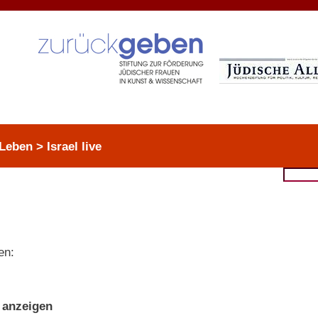
eben > Israel live
en:
 anzeigen