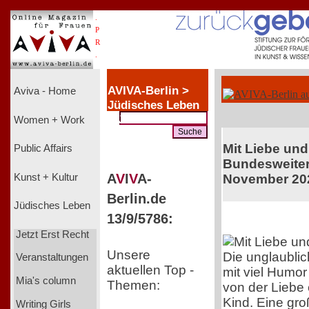
.
P
R
.
AVIVA-Berlin >
Aviva - Home
Jüdisches Leben
> JETZT ERST
Women + Work
RECHT!
Mit Liebe un
Public Affairs
Bundesweiter 
A
V
I
V
A-
Kunst + Kultur
November 20
Berlin.de
Jüdisches Leben
13/9/5786:
Jetzt Erst Recht
Unsere
Die unglaubli
Veranstaltungen
aktuellen Top -
mit viel Humor
Mia's column
Themen:
von der Liebe 
Kind. Eine gro
Writing Girls