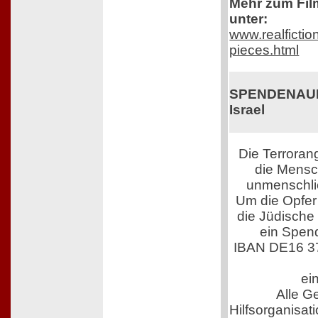
Mehr zum Film
unter:
www.realfictio
pieces.html
SPENDENAUFR
Israel
Die Terroran
die Mensch
unmenschli
Um die Opfer 
die Jüdische
ein Spen
IBAN DE16 3
ei
Alle G
Hilfsorganisati