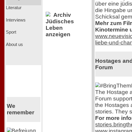
über eine jüdi
Literatur
die Hingabe un
Archiv
Schicksal gem
Interviews
Jüdisches
Mehr zum Film,
Leben
Kinotermine u
Sport
anzeigen
www.neuevisio
liebe-und-cha
About us
Hostages and
Forum
The Hostage a
Forum support
the Hostages 
We
stories. They s
remember
For more info
stories.bring
www.instagra