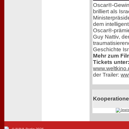
Oscar®-Gewinn
brilliert als I
Ministerpräsid
dem intelligent
Oscar®-prämie
Guy Nattiv, der
traumatisieren
Geschichte Isr
Mehr zum Fil
Tickets unter
www.weltkino.
der Trailer:
ww
Kooperation