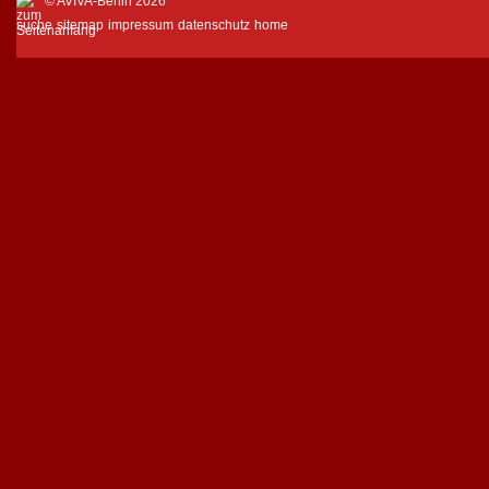
© AVIVA-Berlin 2026
suche
sitemap
impressum
datenschutz
home