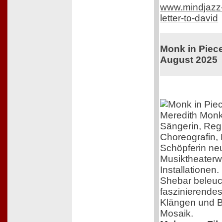
www.mindjazz-p
letter-to-david
Monk in Piece
August 2025
Meredith Monk
Sängerin, Reg
Choreografin,
Schöpferin ne
Musiktheaterw
Installationen.
Shebar beleuch
faszinierende
Klängen und Bi
Mosaik.