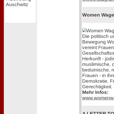
Women Wage
Die politisch
Bewegung Wo
vereint Frauen
Gesellschafts
Herkunft - jüdi
muslimische, 
beduinische, r
Frauen - in ih
Demokratie, F
Gerechtigkeit.
Mehr Infos:
www.womenwa
A LETTER TO 