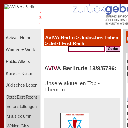
.
P
R
.
AVIVA-Berlin > Jüdisches Leben
Aviva - Home
> Jetzt Erst Recht
Women + Work
Public Affairs
A
V
I
V
A-Berlin.de 13/8/5786:
Kunst + Kultur
Unsere aktuellen Top -
Jüdisches Leben
Themen:
Jetzt Erst Recht
Veranstaltungen
Mia's column
Writing Girls