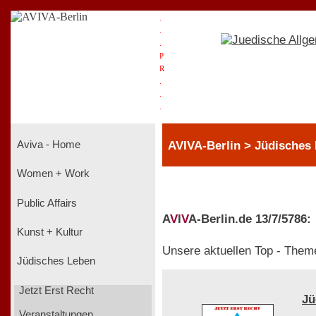
.
.
.
P
R
.
.
.
AVIVA-Berlin > Jüdisches 
Aviva - Home
Women + Work
Public Affairs
A
V
I
V
A-Berlin.de 13/7/5786:
Kunst + Kultur
Unsere aktuellen Top - Them
Jüdisches Leben
Jetzt Erst Recht
Jü
Veranstaltungen