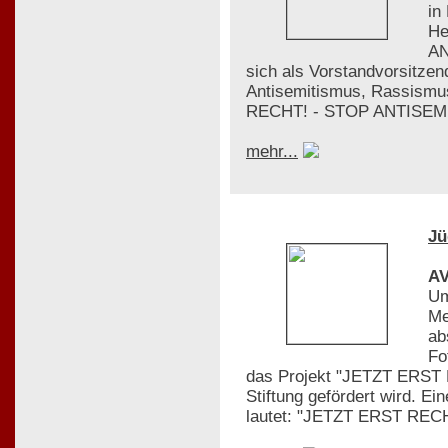
in
He
AN
sich als Vorstandvorsitze
Antisemitismus, Rassismus
RECHT! - STOP ANTISEMI
mehr...
Jü
AV
Um
Me
ab
Fo
das Projekt "JETZT ERST 
Stiftung gefördert wird. Ei
lautet: "JETZT ERST REC