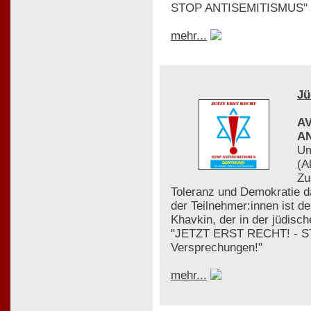
STOP ANTISEMITISMUS" – "
mehr...
Jü
AV
AN
Um
(A
Zu
Toleranz und Demokratie 
der Teilnehmer:innen ist 
Khavkin, der in der jüdisch
"JETZT ERST RECHT! - ST
Versprechungen!"
mehr...