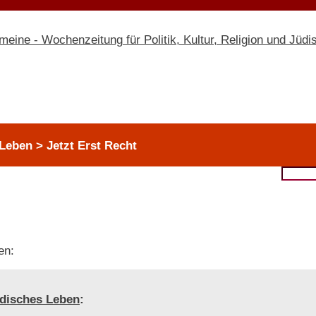
Leben > Jetzt Erst Recht
en:
disches Leben
: