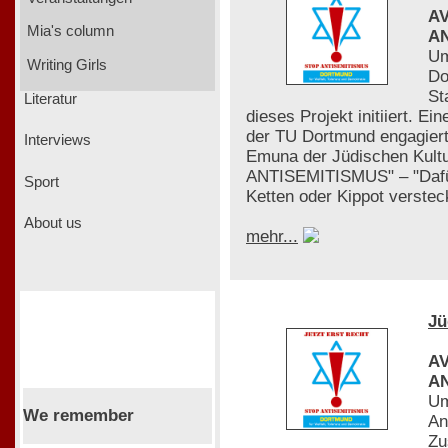
AV
Mia's column
AN
Um
Writing Girls
Do
St
Literatur
dieses Projekt initiiert. E
der TU Dortmund engagiert
Interviews
Emuna der Jüdischen Kult
ANTISEMITISMUS" – "Dafür 
Sport
Ketten oder Kippot verste
About us
mehr...
Jü
AV
AN
Um
We remember
An
Zu