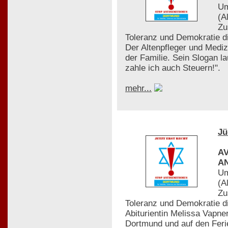
Um
(A
Zu
Toleranz und Demokratie di
Der Altenpfleger und Mediz
der Familie. Sein Slogan
zahle ich auch Steuern!".
mehr...
Jü
AV
AN
Um
(A
Zu
Toleranz und Demokratie die
Abiturientin Melissa Vapn
Dortmund und auf den Feri