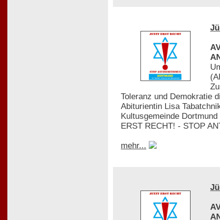
Jü
AV
AN
Um
(A
Zu
Toleranz und Demokratie die
Abiturientin Lisa Tabatchn
Kultusgemeinde Dortmund u
ERST RECHT! - STOP ANTIS
mehr...
Jü
AV
AN