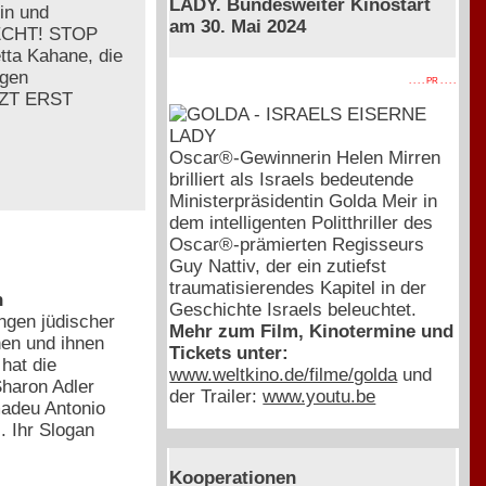
LADY. Bundesweiter Kinostart
in und
am 30. Mai 2024
RECHT! STOP
tta Kahane, die
egen
. . . . PR . . . .
ETZT ERST
Oscar®-Gewinnerin Helen Mirren
brilliert als Israels bedeutende
Ministerpräsidentin Golda Meir in
dem intelligenten Politthriller des
Oscar®-prämierten Regisseurs
Guy Nattiv, der ein zutiefst
traumatisierendes Kapitel in der
h
Geschichte Israels beleuchtet.
ngen jüdischer
Mehr zum Film, Kinotermine und
en und ihnen
Tickets unter:
hat die
www.weltkino.de/filme/golda
und
Sharon Adler
der Trailer:
www.youtu.be
adeu Antonio
. Ihr Slogan
Kooperationen