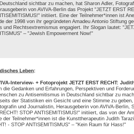
 Deutschland sichtbar zu machen, hat Sharon Adler, Fotograf
rausgeberin von AVIVA-Berlin das Projekt "JETZT ERST 
TISEMITISMUS!" initiiert. Eine der Teilnehmer*innen ist Ane
nde der 1998 von ihr gegründeten Amadeu Antonio Stiftung g
 und Rechtsextremismus engagiert. Ihr Slogan lautet: "J
TISMUS" – "Jewish Empowerment Now!"
disches Leben
:
IVA-Interview- + Fotoprojekt JETZT ERST RECHT: Judit
 die Gedanken und Erfahrungen, Perspektiven und Forderu
nschen zu Antisemitismus in Deutschland sichtbar zu mach
seits der Statistiken ein Gesicht und eine Stimme zu geben, 
tografin und Journalistin, Herausgeberin von AVIVA-Berlin, 
RECHT! STOP ANTISEMITISMUS!" initiiert, das von der Am
ne der Teilnehmer*innen ist die Kunsttherapeutin Judith Tarazi
HT! - STOP ANTISEMITISMUS" – "Kein Raum für Hass!"