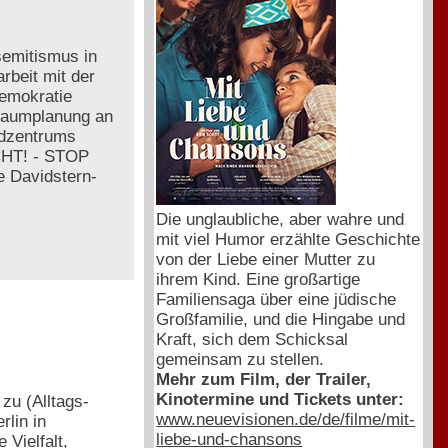
semitismus in
beit mit der
Demokratie
r Raumplanung an
ndzentrums
CHT! - STOP
e Davidstern-
Die unglaubliche, aber wahre und
mit viel Humor erzählte Geschichte
von der Liebe einer Mutter zu
ihrem Kind. Eine großartige
Familiensaga über eine jüdische
Großfamilie, und die Hingabe und
Kraft, sich dem Schicksal
gemeinsam zu stellen.
Mehr zum Film, der Trailer,
Kinotermine und Tickets unter:
zu (Alltags-
www.neuevisionen.de/de/filme/mit-
lin in
liebe-und-chansons
Vielfalt,