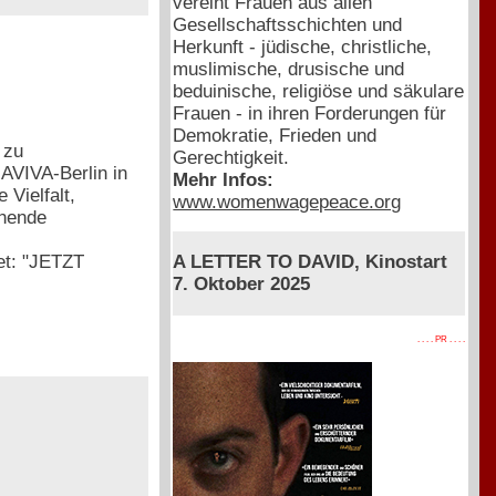
vereint Frauen aus allen
Gesellschaftsschichten und
Herkunft - jüdische, christliche,
muslimische, drusische und
beduinische, religiöse und säkulare
Frauen - in ihren Forderungen für
Demokratie, Frieden und
 zu
Gerechtigkeit.
AVIVA-Berlin in
Mehr Infos:
Vielfalt,
www.womenwagepeace.org
ehende
et: "JETZT
A LETTER TO DAVID, Kinostart
7. Oktober 2025
. . . . PR . . . .