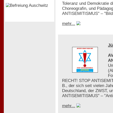
Toleranz und Demokratie die
Choreografin, und Pädagog
ANTISEMITISMUS" – "Bildun
mehr...
Jü
AV
AN
Um
(A
Fo
RECHT! STOP ANTISEMITISMUS
B., der sich seit vielen Ja
Deutschland, der ZWST, u
ANTISEMITISMUS" – "Antis
mehr...