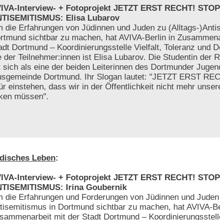
IVA-Interview- + Fotoprojekt JETZT ERST RECHT! STOP
TISEMITISMUS: Elisa Lubarov
 die Erfahrungen von Jüdinnen und Juden zu (Alltags-)Anti
rtmund sichtbar zu machen, hat AVIVA-Berlin in Zusammenar
adt Dortmund – Koordinierungsstelle Vielfalt, Toleranz und 
ine der Teilnehmer:innen ist Elisa Lubarov. Die Studentin de
 sich als eine der beiden Leiterinnen des Dortmunder Juge
usgemeinde Dortmund. Ihr Slogan lautet: "JETZT ERST RE
einstehen, dass wir in der Öffentlichkeit nicht mehr unser
cken müssen".
disches Leben
:
IVA-Interview- + Fotoprojekt JETZT ERST RECHT! STOP
TISEMITISMUS: Irina Goubernik
 die Erfahrungen und Forderungen von Jüdinnen und Juden 
tisemitismus in Dortmund sichtbar zu machen, hat AVIVA-Ber
sammenarbeit mit der Stadt Dortmund – Koordinierungsstelle 