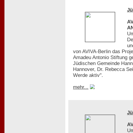
Jü
AV
AN
Um
De
un
von AVIVA-Berlin das Pro
Amadeu Antonio Stiftung gef
Jüdischen Gemeinde Hanno
Hannover, Dr. Rebecca Sei
Werde aktiv".
mehr...
Jü
AV
Um