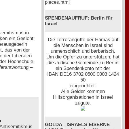
pieces.html
SPENDENAUFRUF: Berlin für
Israel
semitismus in
iken ein Gesicht
Die Terrorangriffe der Hamas auf
Herausgeberin
die Menschen in Israel sind
, das von der
unmenschlich und barbarisch.
e der Liberalen
Um die Opfer zu unterstützen, hat
 der Hochschule
die Jüdische Gemeinde zu Berlin
Verantwortung –
ein Spendenkonto mit der
IBAN DE16 3702 0500 0003 1424
50
eingerichtet.
Alle Gelder kommen
Hilfsorganisationen in Israel
zugute.
a
GOLDA - ISRAELS EISERNE
Antisemitismus