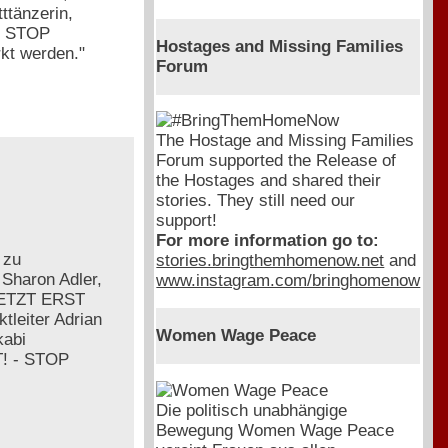
tttänzerin,
T! STOP
Hostages and Missing Families
kt werden."
Forum
The Hostage and Missing Families
Forum supported the Release of
the Hostages and shared their
stories. They still need our
support!
For more information go to:
 zu
stories.bringthemhomenow.net
and
 Sharon Adler,
www.instagram.com/bringhomenow
"JETZT ERST
tleiter Adrian
Women Wage Peace
kabi
T! - STOP
Die politisch unabhängige
Bewegung Women Wage Peace