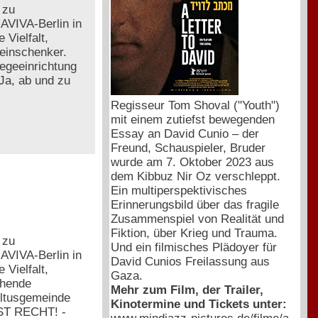
 zu
AVIVA-Berlin in
Vielfalt,
Weinschenker.
legeeinrichtung
Ja, ab und zu
Regisseur Tom Shoval ("Youth")
mit einem zutiefst bewegenden
Essay an David Cunio – der
Freund, Schauspieler, Bruder
wurde am 7. Oktober 2023 aus
dem Kibbuz Nir Oz verschleppt.
Ein multiperspektivisches
Erinnerungsbild über das fragile
Zusammenspiel von Realität und
Fiktion, über Krieg und Trauma.
 zu
Und ein filmisches Plädoyer für
AVIVA-Berlin in
David Cunios Freilassung aus
Vielfalt,
Gaza.
ehende
Mehr zum Film, der Trailer,
ultusgemeinde
Kinotermine und Tickets unter:
RST RECHT! -