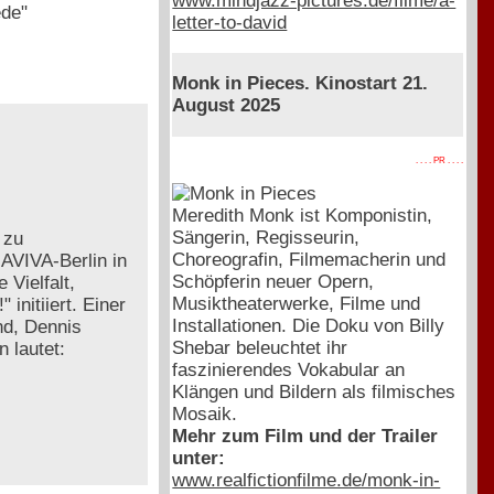
www.mindjazz-pictures.de/filme/a-
ede"
letter-to-david
Monk in Pieces. Kinostart 21.
August 2025
. . . . PR . . . .
Meredith Monk ist Komponistin,
Sängerin, Regisseurin,
 zu
Choreografin, Filmemacherin und
AVIVA-Berlin in
Schöpferin neuer Opern,
Vielfalt,
Musiktheaterwerke, Filme und
itiiert. Einer
Installationen. Die Doku von Billy
nd, Dennis
Shebar beleuchtet ihr
 lautet:
faszinierendes Vokabular an
Klängen und Bildern als filmisches
Mosaik.
Mehr zum Film und der Trailer
unter:
www.realfictionfilme.de/monk-in-