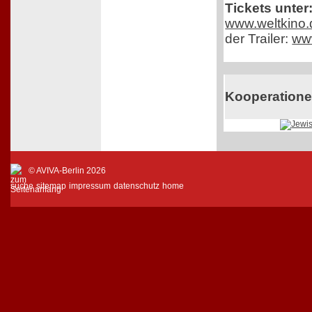
Tickets unter
www.weltkino.
der Trailer:
ww
Kooperation
© AVIVA-Berlin 2026
suche
sitemap
impressum
datenschutz
home