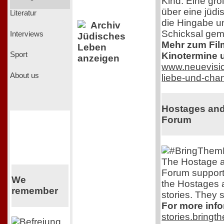
Kind. Eine gro
über eine jüdi
Literatur
die Hingabe un
Archiv
Schicksal gem
Interviews
Jüdisches
Mehr zum Film,
Leben
Kinotermine u
Sport
anzeigen
www.neuevisio
About us
liebe-und-cha
Hostages and
Forum
The Hostage a
Forum support
We
the Hostages 
remember
stories. They s
For more info
stories.bring