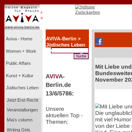
.
P
R
.
AVIVA-Berlin >
Aviva - Home
Jüdisches Leben
> Veranstaltungen
Women + Work
Public Affairs
Mit Liebe un
Bundesweiter 
A
V
I
V
A-
Kunst + Kultur
November 20
Berlin.de
Jüdisches Leben
13/6/5786:
Jetzt Erst Recht
Unsere
Veranstaltungen
Die unglaubli
aktuellen Top -
mit viel Humor
Mia's column
Themen:
von der Liebe 
Writing Girls