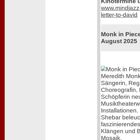
Kinotermine u
www.mindjazz-p
letter-to-david
Monk in Piece
August 2025
Meredith Monk
Sängerin, Reg
Choreografin,
Schöpferin ne
Musiktheaterw
Installationen.
Shebar beleuch
faszinierende
Klängen und Bi
Mosaik.