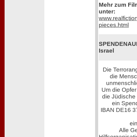
Mehr zum Film
unter:
www.realfictio
pieces.html
SPENDENAUFR
Israel
Die Terroran
die Mensch
unmenschli
Um die Opfer 
die Jüdische
ein Spen
IBAN DE16 3
ei
Alle G
Hilfsorganisati