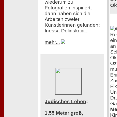
wiederum zu
Ok
Fotografien inspiriert,
dann haben sich die
Arbeiten zweier
Künstlerinnen gefunden:
Inessa Dolinskaia...
Re
ei
mehr...
an
Sc
Ok
Oz
mu
Eri
Zu
Fik
Und
Da
Jüdisches Leben
:
Ga
Me
1,55 Meter groß,
Ki