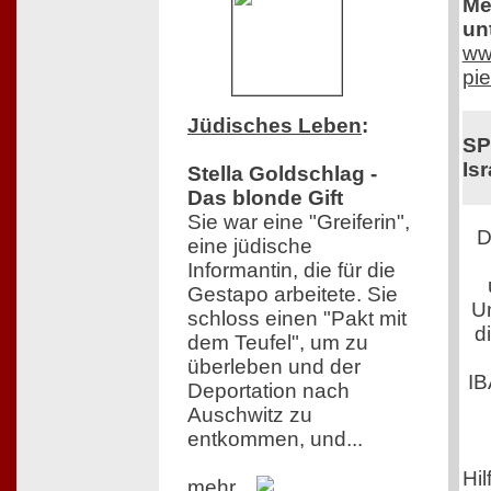
Me
un
www
pi
Jüdisches Leben
:
SP
Isr
Stella Goldschlag -
Das blonde Gift
Sie war eine "Greiferin",
D
eine jüdische
Informantin, die für die
Gestapo arbeitete. Sie
Um
schloss einen "Pakt mit
d
dem Teufel", um zu
überleben und der
IB
Deportation nach
Auschwitz zu
entkommen, und...
Hil
mehr...