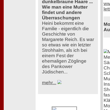
dunkelbraune Haare ...
ww
Wie man eine Mutter
let
findet und andere
Überraschungen
Heini bekommt eine
Mo
Familie - eigentlich die
Au
Geschichte von
Margarete Reich. Es war
so etwas wie ein letzter
Strohhalm, als ich bei
einem Fest der
Me
ehemaligen Zöglinge
Sä
des Pankower
Ch
Jüdischen...
Sc
Mu
mehr...
Ins
She
fa
Klä
Mo