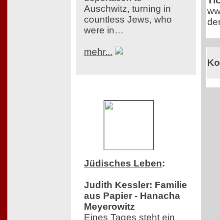
Ti
Auschwitz, turning in
ww
countless Jews, who
der
were in…
mehr...
Ko
Jüdisches Leben
:
Judith Kessler: Familie
aus Papier - Hanacha
Meyerowitz
Eines Tages steht ein