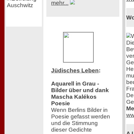
mehr...
Wo
Di
Be
ver
Ge
Her
Jüdisches Leben
:
mu
bed
Aquarell in Grau -
Fra
Bilder über und dank
De
Mascha Kalékos
Ger
Poesie
Me
Wenn Berlins Bilder in
ww
Poesie gefasst werden
und die Stimmung
dieser Gedichte
A 