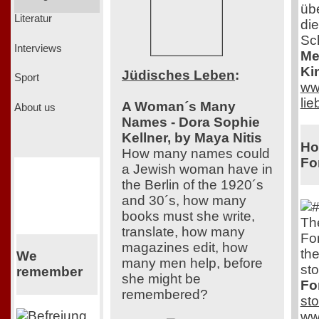
übe
Literatur
di
Sc
Interviews
Me
Ki
Jüdisches Leben
:
Sport
ww
li
A Woman´s Many
About us
Names - Dora Sophie
Kellner, by Maya Nitis
Ho
How many names could
Fo
a Jewish woman have in
the Berlin of the 1920´s
and 30´s, how many
books must she write,
Th
translate, how many
Fo
magazines edit, how
th
We
many men help, before
sto
remember
she might be
Fo
remembered?
st
ww