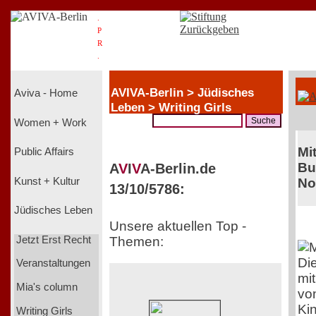
.
P
R
.
AVIVA-Berlin > Jüdisches
Aviva - Home
Leben > Writing Girls
Women + Work
Mi
Public Affairs
Bu
A
V
I
V
A-Berlin.de
Kunst + Kultur
No
13/10/5786:
Jüdisches Leben
Unsere aktuellen Top -
Jetzt Erst Recht
Themen:
Di
Veranstaltungen
mi
Mia's column
von
Ki
Writing Girls