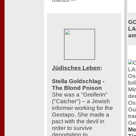
GO
LA
am
Jüdisches Leben
:
Os
Stella Goldschlag -
bri
The Blond Poison
Min
She was a "Greiferin"
dem
("Catcher") – a Jewish
Os
informer working for the
Guy
Gestapo. She made a
tra
pact with the devil in
Ges
order to survive
Me
deportation to