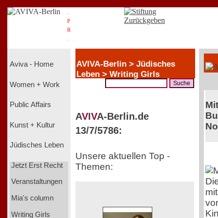
.
P
R
.
AVIVA-Berlin > Jüdisches
Aviva - Home
Leben > Writing Girls
Women + Work
Mi
Public Affairs
Bu
A
V
I
V
A-Berlin.de
Kunst + Kultur
No
13/7/5786:
Jüdisches Leben
Unsere aktuellen Top -
Jetzt Erst Recht
Themen:
Di
Veranstaltungen
mi
Mia's column
von
Ki
Writing Girls