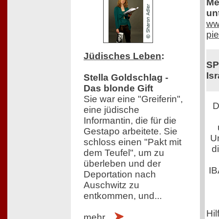
Me
un
www
pi
Jüdisches Leben
:
SP
Isr
Stella Goldschlag -
Das blonde Gift
Sie war eine "Greiferin",
D
eine jüdische
Informantin, die für die
Gestapo arbeitete. Sie
Um
schloss einen "Pakt mit
d
dem Teufel", um zu
überleben und der
IB
Deportation nach
Auschwitz zu
entkommen, und...
Hil
mehr...