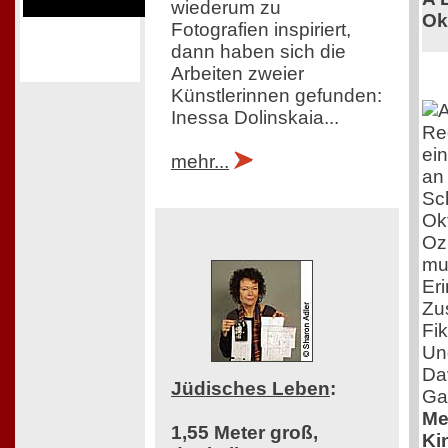
wiederum zu
Ok
Fotografien inspiriert,
dann haben sich die
Arbeiten zweier
Künstlerinnen gefunden:
Inessa Dolinskaia...
Re
ei
mehr...
an
Sc
Ok
Oz
mu
Eri
Zu
Fik
Und
Da
Jüdisches Leben
:
Ga
Me
1,55 Meter groß,
Ki