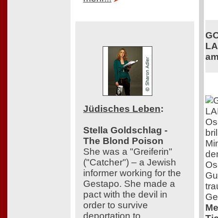
GO
LA
am
Jüdisches Leben
:
Os
Stella Goldschlag -
bri
The Blond Poison
Min
She was a "Greiferin"
dem
("Catcher") – a Jewish
Os
informer working for the
Guy
Gestapo. She made a
tra
pact with the devil in
Ges
order to survive
Me
deportation to