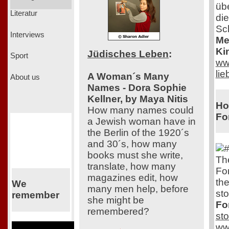
übe
Literatur
di
Sc
Interviews
Me
Ki
Jüdisches Leben
:
Sport
ww
li
A Woman´s Many
About us
Names - Dora Sophie
Kellner, by Maya Nitis
Ho
How many names could
Fo
a Jewish woman have in
the Berlin of the 1920´s
and 30´s, how many
books must she write,
Th
translate, how many
Fo
magazines edit, how
th
We
many men help, before
sto
remember
she might be
Fo
remembered?
st
ww