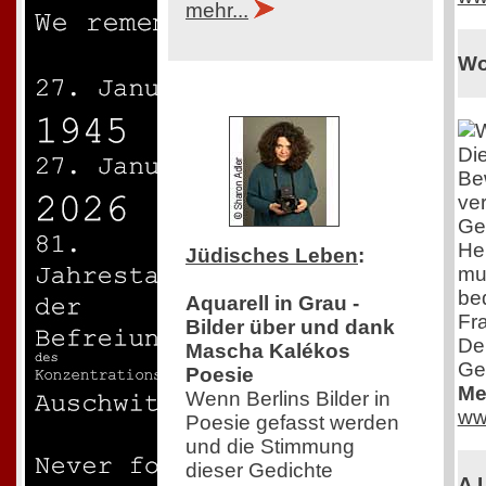
mehr...
Wo
Di
Be
ver
Ge
Her
Jüdisches Leben
:
mu
bed
Aquarell in Grau -
Fra
Bilder über und dank
De
Mascha Kalékos
Ger
Poesie
Me
Wenn Berlins Bilder in
ww
Poesie gefasst werden
und die Stimmung
dieser Gedichte
A 