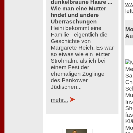
dunkelbraune Haare ...
ww
Wie man eine Mutter
let
findet und andere
Überraschungen
Heini bekommt eine
Mo
Familie - eigentlich die
Au
Geschichte von
Margarete Reich. Es war
so etwas wie ein letzter
Strohhalm, als ich bei
einem Fest der
Me
ehemaligen Zöglinge
Sä
des Pankower
Ch
Jüdischen...
Sc
Mu
mehr...
Ins
She
fa
Klä
Mo