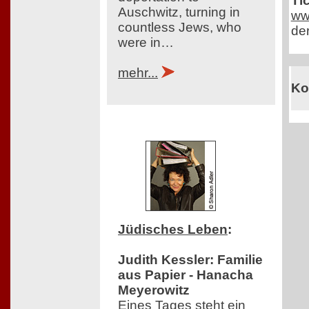
Ti
Auschwitz, turning in
ww
countless Jews, who
der
were in…
mehr...
Ko
Jüdisches Leben
:
Judith Kessler: Familie
aus Papier - Hanacha
Meyerowitz
Eines Tages steht ein