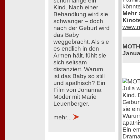
schon lange ein
könnte
Kind. Nach einer
Mehr z
Behandlung wird sie
Kinot
schwanger – doch
www.n
nach der Geburt wird
das Baby
weggebracht. Als sie
MOTHE
es endlich in den
Janua
Armen hält, fühlt sie
sich seltsam
distanziert. Warum
ist das Baby so still
und apathisch? Ein
Julia 
Film von Johanna
Kind. 
Moder mit Marie
Geburt
Leuenberger.
sie ei
Warum 
mehr...
apath
Ein em
Drama