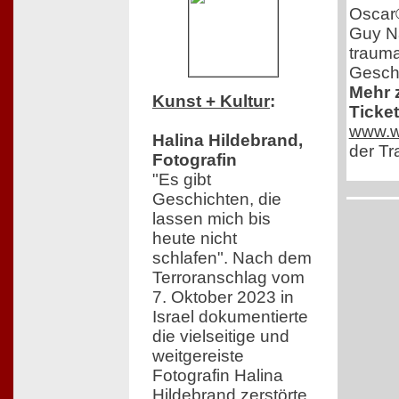
Oscar
Guy Nat
trauma
Geschi
Mehr 
Kunst + Kultur
:
Ticket
www.we
Halina Hildebrand,
der Tra
Fotografin
"Es gibt
Geschichten, die
lassen mich bis
heute nicht
schlafen". Nach dem
Terroranschlag vom
7. Oktober 2023 in
Israel dokumentierte
die vielseitige und
weitgereiste
Fotografin Halina
Hildebrand zerstörte