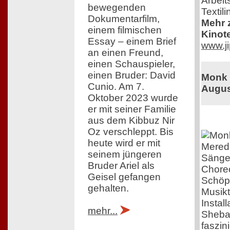
Arbeit
bewegenden
Textili
Dokumentarfilm,
Mehr z
einem filmischen
Kinot
Essay – einem Brief
www.ji
an einen Freund,
einen Schauspieler,
einen Bruder: David
Monk i
Cunio. Am 7.
Augus
Oktober 2023 wurde
er mit seiner Familie
aus dem Kibbuz Nir
Oz verschleppt. Bis
heute wird er mit
Meredi
seinem jüngeren
Sänger
Bruder Ariel als
Choreo
Geisel gefangen
Schöpf
gehalten.
Musikt
Instal
mehr...
Shebar
faszin