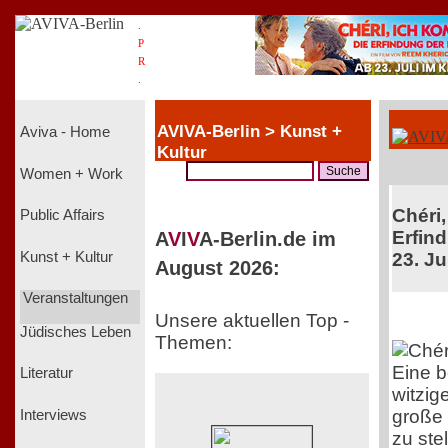
.
P
R
.
AVIVA-Berlin > Kunst +
Aviva - Home
Kultur
Women + Work
Chéri,
Public Affairs
Erfind
A
V
I
V
A-Berlin.de im
Kunst + Kultur
23. Ju
August 2026:
Veranstaltungen
Unsere aktuellen Top -
Jüdisches Leben
Themen:
Eine 
Literatur
witzig
große 
Interviews
zu ste