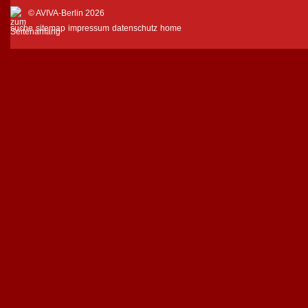
© AVIVA-Berlin 2026
suche
sitemap
impressum
datenschutz
home