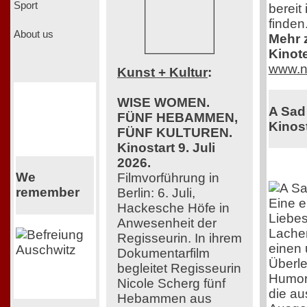
Sport
bereit
finden
About us
Mehr z
Kinot
www.n
Kunst + Kultur
:
WISE WOMEN.
A Sad
FÜNF HEBAMMEN,
Kinost
FÜNF KULTUREN.
Kinostart 9. Juli
2026.
We
Filmvorführung in
remember
Berlin: 6. Juli,
Eine e
Hackesche Höfe in
Liebes
Anwesenheit der
Lache
Regisseurin. In ihrem
einen 
Dokumentarfilm
Überle
begleitet Regisseurin
Humor 
Nicole Scherg fünf
die au
Hebammen aus