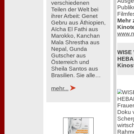
Ausge
verschiedenen
Publik
Teilen der Welt bei
Filmfe
ihrer Arbeit: Genet
Mehr z
Gebru aus Äthiopien,
Kinot
Aïcha El Fathi aus
www.n
Marokko, Kanchan
Mala Shrestha aus
Nepal, Gunda
WISE
Gutscher aus
HEBA
Österreich und
Kinost
Sheila Santos aus
Brasilien. Sie alle…
mehr...
Frauen
Doku v
Scherg
wirtsc
Rahme