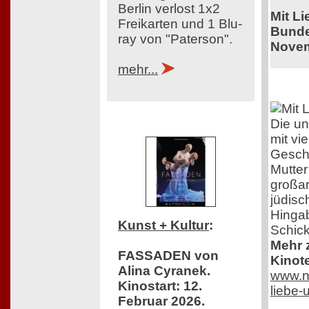
Berlin verlost 1x2
Mit L
Freikarten und 1 Blu-
Bunde
ray von "Paterson".
Novem
mehr...
Die un
mit vi
Geschi
Mutter
großar
jüdisc
Hingab
Kunst + Kultur
:
Schick
Mehr z
FASSADEN von
Kinot
Alina Cyranek.
www.ne
Kinostart: 12.
liebe
Februar 2026.