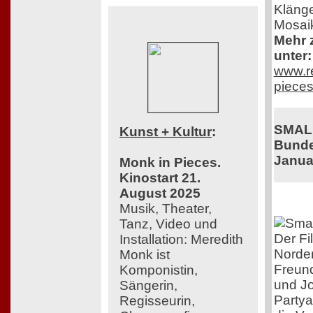
Klänge
Mosai
Mehr z
unter:
www.re
pieces
SMAL
Kunst + Kultur
:
Bunde
Janua
Monk in Pieces.
Kinostart 21.
August 2025
Musik, Theater,
Tanz, Video und
Der Fi
Installation: Meredith
Norden
Monk ist
Freund
Komponistin,
und Jo
Sängerin,
Partya
Regisseurin,