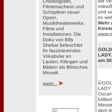
die Ve
Choreografin,
mitrei
Filmemacherin und
und si
Schöpferin neuer
es weh
Opern,
Mehr z
Musiktheaterwerke,
Kinot
Filme und
www.n
Installationen. Die
Doku von Billy
Shebar beleuchtet
GOLDA
ihr faszinierendes
LADY.
Vokabular an
am 30
Lauten, Klängen und
Bildern als filmisches
Mosaik.
mehr...
Oscar
brillie
Minist
dem int