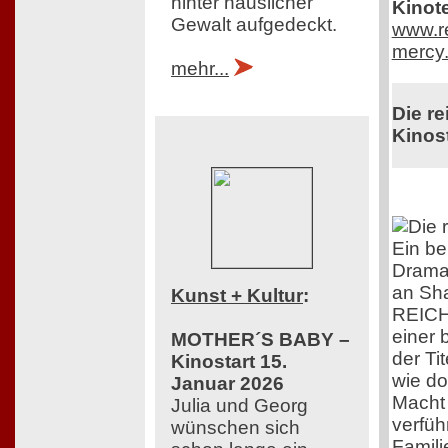
hinter häuslicher
Kinot
Gewalt aufgedeckt.
www.re
mercy.
mehr...
Die re
Kinost
Ein b
Drama
an Sha
Kunst + Kultur
:
REICH
einer 
MOTHER´S BABY –
der Tit
Kinostart 15.
wie do
Januar 2026
Macht
Julia und Georg
verfüh
wünschen sich
Famili