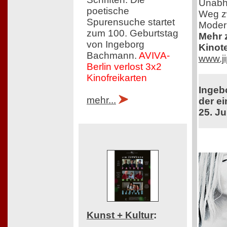
Unabhä
poetische
Weg zw
Spurensuche startet
Moder
zum 100. Geburtstag
Mehr z
von Ingeborg
Kinot
Bachmann.
AVIVA-
www.ji
Berlin verlost 3x2
Kinofreikarten
Ingeb
mehr...
der ei
25. Ju
Kunst + Kultur
: