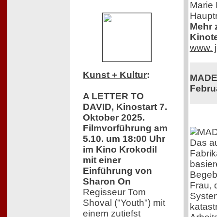
Marie 
Hauptr
Mehr z
Kinot
www. j
Kunst + Kultur
:
MADE 
Febru
A LETTER TO
DAVID, Kinostart 7.
Oktober 2025.
Filmvorführung am
5.10. um 18:00 Uhr
Das a
im Kino Krokodil
Fabrik
mit einer
basier
Einführung von
Begebe
Sharon On
Frau,
Regisseur Tom
System
Shoval ("Youth") mit
katast
einem zutiefst