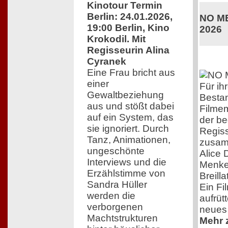
Kinotour Termin
Berlin: 24.01.2026,
NO ME
19:00 Berlin, Kino
2026
Krokodil. Mit
Regisseurin Alina
Cyranek
Eine Frau bricht aus
einer
Für ih
Gewaltbeziehung
Bestan
aus und stößt dabei
Filmem
auf ein System, das
der b
sie ignoriert. Durch
Regiss
Tanz, Animationen,
zusam
ungeschönte
Alice 
Interviews und die
Menkes
Erzählstimme von
Breill
Sandra Hüller
Ein Fil
werden die
aufrütt
verborgenen
neues
Machtstrukturen
Mehr z