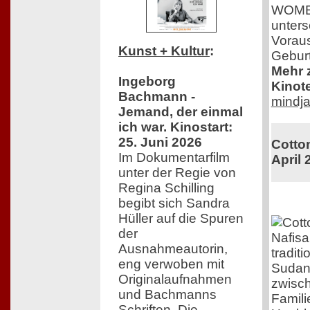
WOMEN 
unters
Voraus
Kunst + Kultur
:
Geburt
Mehr z
Ingeborg
Kinot
Bachmann -
mindja
Jemand, der einmal
ich war. Kinostart:
25. Juni 2026
Cotton
Im Dokumentarfilm
April 
unter der Regie von
Regina Schilling
begibt sich Sandra
Hüller auf die Spuren
der
Nafisa
Ausnahmeautorin,
tradit
eng verwoben mit
Sudan.
Originalaufnahmen
zwisch
und Bachmanns
Famil
Schriften. Die