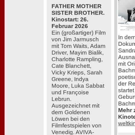
FATHER MOTHER
SISTER BROTHER.
Kinostart: 26.
Februar 2026
Ein (großartiger) Film
In dem
von Jim Jarmusch
Dokume
mit Tom Waits, Adam
Sandra
Driver, Mayim Bialik,
Ausna
Charlotte Rampling,
mit Or
Cate Blanchett,
Bachma
Vicky Krieps, Sarah
poeti
Greene, Indya
der Re
Moore, Luka Sabbat
starte
und Françoise
Geburt
Lebrun.
Bachm
Ausgezeichnet mit
Mehr z
dem Goldenen
Kinot
Löwen bei den
weltk
Filmfestspielen von
Venedig. AVIVA-