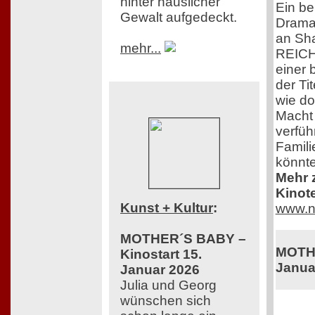
hinter häuslicher
Ein b
Gewalt aufgedeckt.
Drama
an Sha
mehr...
REICH
einer 
der Tit
wie do
Macht
verfüh
Famili
könnte
Mehr z
Kinot
Kunst + Kultur
:
www.n
MOTHER´S BABY –
MOTHE
Kinostart 15.
Janua
Januar 2026
Julia und Georg
wünschen sich