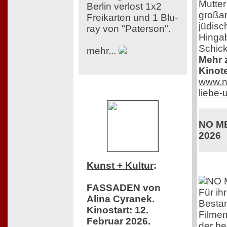
Mutter
Berlin verlost 1x2
großar
Freikarten und 1 Blu-
jüdisc
ray von "Paterson".
Hingab
Schick
mehr...
Mehr z
Kinot
www.ne
liebe
NO ME
2026
Kunst + Kultur
:
FASSADEN von
Für ih
Alina Cyranek.
Bestan
Kinostart: 12.
Filmem
Februar 2026.
der b