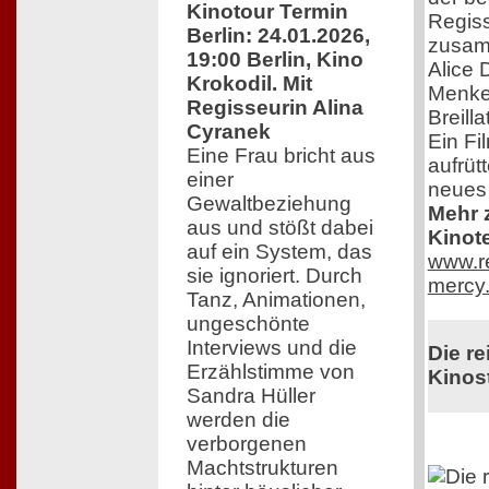
Kinotour Termin
Regiss
Berlin: 24.01.2026,
zusam
19:00 Berlin, Kino
Alice 
Krokodil. Mit
Menkes
Regisseurin Alina
Breill
Cyranek
Ein Fil
Eine Frau bricht aus
aufrütt
einer
neues
Gewaltbeziehung
Mehr z
aus und stößt dabei
Kinot
auf ein System, das
www.re
sie ignoriert. Durch
mercy.
Tanz, Animationen,
ungeschönte
Interviews und die
Die re
Erzählstimme von
Kinost
Sandra Hüller
werden die
verborgenen
Machtstrukturen