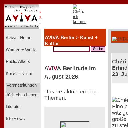
.
P
R
.
AVIVA-Berlin > Kunst +
Aviva - Home
Kultur
Women + Work
Chéri,
Public Affairs
Erfind
A
V
I
V
A-Berlin.de im
Kunst + Kultur
23. Ju
August 2026:
Veranstaltungen
Unsere aktuellen Top -
Jüdisches Leben
Themen:
Eine 
Literatur
witzig
große 
Interviews
zu ste