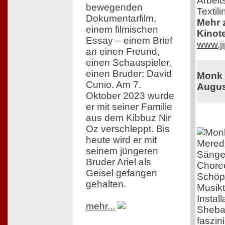
Arbeit
bewegenden
Textili
Dokumentarfilm,
Mehr z
einem filmischen
Kinot
Essay – einem Brief
www.ji
an einen Freund,
einen Schauspieler,
einen Bruder: David
Monk i
Cunio. Am 7.
Augus
Oktober 2023 wurde
er mit seiner Familie
aus dem Kibbuz Nir
Oz verschleppt. Bis
heute wird er mit
Meredi
seinem jüngeren
Sänger
Bruder Ariel als
Choreo
Geisel gefangen
Schöpf
gehalten.
Musikt
Instal
mehr...
Shebar
faszin