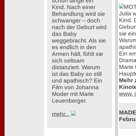
schon lange ein
Kind. Nach einer
Julia 
Behandlung wird sie
Kind. 
schwanger – doch
Geburt
nach der Geburt wird
sie ei
das Baby
Warum 
weggebracht. Als sie
apath
es endlich in den
Ein em
Armen hält, fühlt sie
Drama
sich seltsam
Marie 
distanziert. Warum
Hauptr
ist das Baby so still
Mehr z
und apathisch? Ein
Kinot
Film von Johanna
www. j
Moder mit Marie
Leuenberger.
MADE 
mehr...
Febru