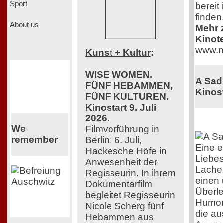
Sport
bereit
finden
About us
Mehr z
Kinot
www.n
Kunst + Kultur
:
WISE WOMEN.
A Sad
FÜNF HEBAMMEN,
Kinost
FÜNF KULTUREN.
Kinostart 9. Juli
2026.
We
Filmvorführung in
remember
Berlin: 6. Juli,
Eine e
Hackesche Höfe in
Liebes
Anwesenheit der
Lache
Regisseurin. In ihrem
einen 
Dokumentarfilm
Überle
begleitet Regisseurin
Humor 
Nicole Scherg fünf
die au
Hebammen aus