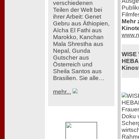
Ausge
verschiedenen
Publik
Teilen der Welt bei
Filmfe
ihrer Arbeit: Genet
Mehr z
Gebru aus Äthiopien,
Kinot
Aïcha El Fathi aus
www.n
Marokko, Kanchan
Mala Shrestha aus
Nepal, Gunda
WISE
Gutscher aus
HEBA
Österreich und
Kinost
Sheila Santos aus
Brasilien. Sie alle…
mehr...
Frauen
Doku v
Scherg
wirtsc
Rahme