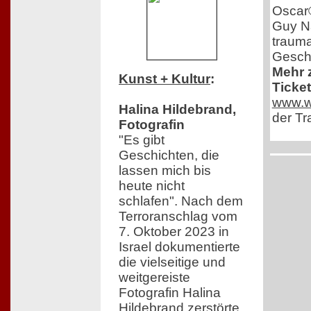
Oscar
Guy Nat
trauma
Geschi
Mehr 
Kunst + Kultur
:
Ticket
www.we
Halina Hildebrand,
der Tra
Fotografin
"Es gibt
Geschichten, die
lassen mich bis
heute nicht
schlafen". Nach dem
Terroranschlag vom
7. Oktober 2023 in
Israel dokumentierte
die vielseitige und
weitgereiste
Fotografin Halina
Hildebrand zerstörte