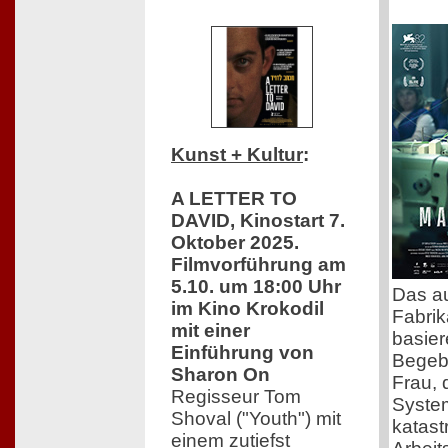
Kunst + Kultur
:
A LETTER TO
DAVID, Kinostart 7.
Oktober 2025.
Filmvorführung am
5.10. um 18:00 Uhr
Das a
im Kino Krokodil
Fabrik
mit einer
basier
Einführung von
Begebe
Sharon On
Frau,
Regisseur Tom
System
Shoval ("Youth") mit
katast
einem zutiefst