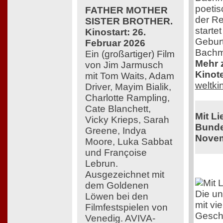
poeti
FATHER MOTHER
der Re
SISTER BROTHER.
starte
Kinostart: 26.
Geburt
Februar 2026
Bachm
Ein (großartiger) Film
Mehr z
von Jim Jarmusch
Kinot
mit Tom Waits, Adam
weltk
Driver, Mayim Bialik,
Charlotte Rampling,
Cate Blanchett,
Mit L
Vicky Krieps, Sarah
Bunde
Greene, Indya
Novem
Moore, Luka Sabbat
und Françoise
Lebrun.
Ausgezeichnet mit
dem Goldenen
Die un
Löwen bei den
mit vi
Filmfestspielen von
Geschi
Venedig. AVIVA-