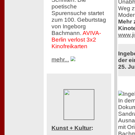
Unabhä
poetische
Weg zw
Spurensuche startet
Moder
zum 100. Geburtstag
Mehr z
von Ingeborg
Kinot
Bachmann.
AVIVA-
www.ji
Berlin verlost 3x2
Kinofreikarten
Ingeb
mehr...
der ei
25. Ju
In dem
Dokume
Sandra
Ausna
mit Or
Kunst + Kultur
:
Bachma