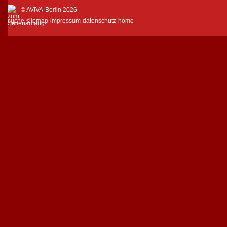
© AVIVA-Berlin 2026
suche
sitemap
impressum
datenschutz
home