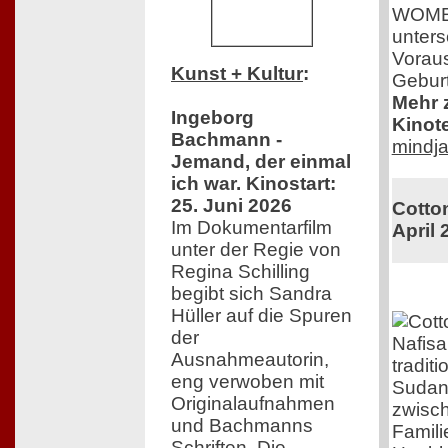
WOMEN 
unters
Voraus
Kunst + Kultur
:
Geburt
Mehr z
Ingeborg
Kinot
Bachmann -
mindja
Jemand, der einmal
ich war. Kinostart:
25. Juni 2026
Cotton
Im Dokumentarfilm
April 
unter der Regie von
Regina Schilling
begibt sich Sandra
Hüller auf die Spuren
der
Nafisa
Ausnahmeautorin,
tradit
eng verwoben mit
Sudan.
Originalaufnahmen
zwisch
und Bachmanns
Famil
Schriften. Die