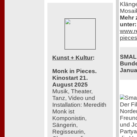
Klänge
Mosai
Mehr z
unter:
www.re
pieces
SMAL
Kunst + Kultur
:
Bunde
Janua
Monk in Pieces.
Kinostart 21.
August 2025
Musik, Theater,
Tanz, Video und
Der Fi
Installation: Meredith
Norden
Monk ist
Freund
Komponistin,
und Jo
Sängerin,
Partya
Regisseurin,