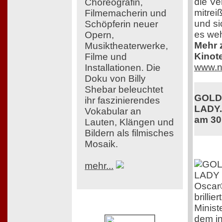
die Ve
Choreografin,
mitrei
Filmemacherin und
und si
Schöpferin neuer
es weh
Opern,
Mehr z
Musiktheaterwerke,
Kinot
Filme und
www.n
Installationen. Die
Doku von Billy
Shebar beleuchtet
GOLDA
ihr faszinierendes
LADY.
Vokabular an
am 30
Lauten, Klängen und
Bildern als filmisches
Mosaik.
mehr...
Oscar
brillie
Minist
dem int