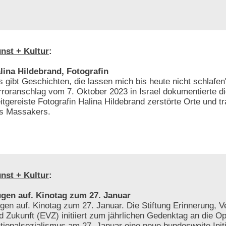
nst + Kultur
:
lina Hildebrand, Fotografin
s gibt Geschichten, die lassen mich bis heute nicht schlafe
rroranschlag vom 7. Oktober 2023 in Israel dokumentierte die
itgereiste Fotografin Halina Hildebrand zerstörte Orte und t
s Massakers.
nst + Kultur
:
gen auf. Kinotag zum 27. Januar
gen auf. Kinotag zum 27. Januar. Die Stiftung Erinnerung, 
d Zukunft (EVZ) initiiert zum jährlichen Gedenktag an die O
tionalsozialismus am 27. Januar eine neue bundesweite Initi