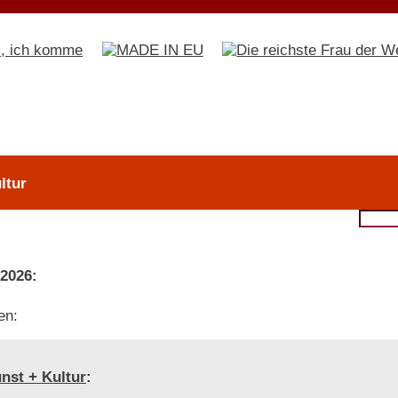
ltur
 2026:
en:
nst + Kultur
: