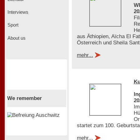
WI
20
Interviews
Fi
Re
Sport
He
aus Äthiopien, Aïcha El F
About us
Österreich und Sheila Sant
mehr...
Ku
In
We remember
20
Im
Hü
Or
startet zum 100. Geburts
mehr...