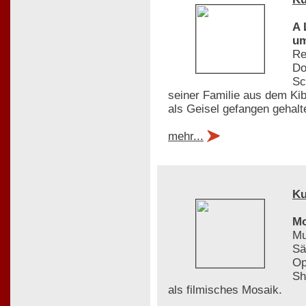
A 
um
Re
Do
Sc
seiner Familie aus dem Kib
als Geisel gefangen gehalt
mehr...
Ku
Mo
Mu
Sä
Op
Sh
als filmisches Mosaik.