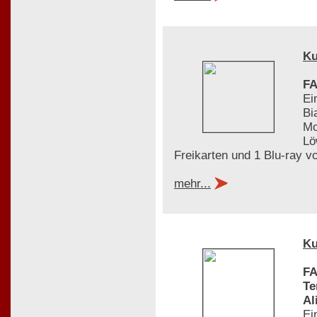
Ku
FA
Ei
Bi
Mo
Lö
Freikarten und 1 Blu-ray v
mehr...
Ku
FA
Te
Al
Ei