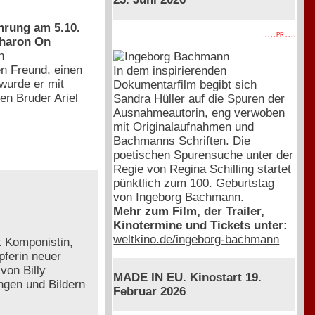
hrung am 5.10.
. . . . PR . . . .
Sharon On
n
n Freund, einen
In dem inspirierenden
wurde er mit
Dokumentarfilm begibt sich
en Bruder Ariel
Sandra Hüller auf die Spuren der
Ausnahmeautorin, eng verwoben
mit Originalaufnahmen und
Bachmanns Schriften. Die
poetischen Spurensuche unter der
Regie von Regina Schilling startet
pünktlich zum 100. Geburtstag
von Ingeborg Bachmann.
Mehr zum Film, der Trailer,
Kinotermine und Tickets unter:
weltkino.de/ingeborg-bachmann
t Komponistin,
pferin neuer
von Billy
MADE IN EU. Kinostart 19.
ngen und Bildern
Februar 2026