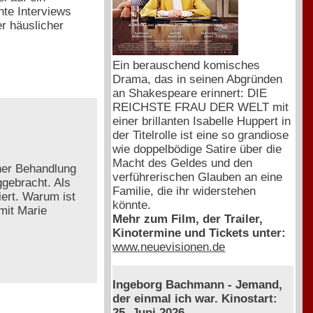
nte Interviews
r häuslicher
Ein berauschend komisches
Drama, das in seinen Abgründen
an Shakespeare erinnert: DIE
REICHSTE FRAU DER WELT mit
einer brillanten Isabelle Huppert in
der Titelrolle ist eine so grandiose
wie doppelbödige Satire über die
Macht des Geldes und den
ner Behandlung
verführerischen Glauben an eine
gebracht. Als
Familie, die ihr widerstehen
iert. Warum ist
könnte.
mit Marie
Mehr zum Film, der Trailer,
Kinotermine und Tickets unter:
www.neuevisionen.de
Ingeborg Bachmann - Jemand,
der einmal ich war. Kinostart:
25. Juni 2026