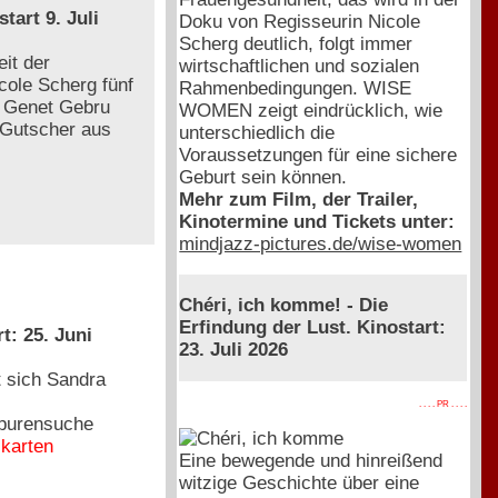
rt 9. Juli
Doku von Regisseurin Nicole
Scherg deutlich, folgt immer
it der
wirtschaftlichen und sozialen
cole Scherg fünf
Rahmenbedingungen. WISE
: Genet Gebru
WOMEN zeigt eindrücklich, wie
 Gutscher aus
unterschiedlich die
Voraussetzungen für eine sichere
Geburt sein können.
Mehr zum Film, der Trailer,
Kinotermine und Tickets unter:
mindjazz-pictures.de/wise-women
Chéri, ich komme! - Die
Erfindung der Lust. Kinostart:
t: 25. Juni
23. Juli 2026
t sich Sandra
. . . . PR . . . .
Spurensuche
ikarten
Eine bewegende und hinreißend
witzige Geschichte über eine