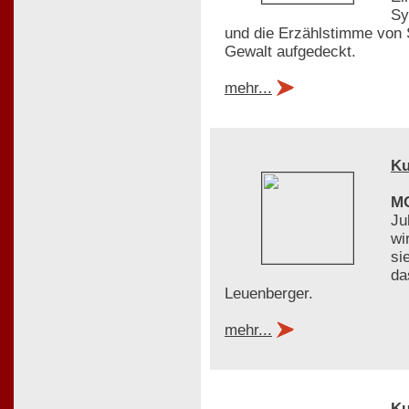
Sy
und die Erzählstimme von 
Gewalt aufgedeckt.
mehr...
Ku
MO
Ju
wi
si
da
Leuenberger.
mehr...
Ku