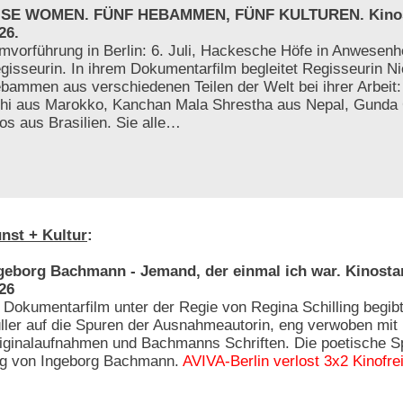
SE WOMEN. FÜNF HEBAMMEN, FÜNF KULTUREN. Kinosta
26.
lmvorführung in Berlin: 6. Juli, Hackesche Höfe in Anwesenhe
gisseurin. In ihrem Dokumentarfilm begleitet Regisseurin Ni
bammen aus verschiedenen Teilen der Welt bei ihrer Arbeit
athi aus Marokko, Kanchan Mala Shrestha aus Nepal, Gunda
os aus Brasilien. Sie alle…
nst + Kultur
:
geborg Bachmann - Jemand, der einmal ich war. Kinostar
26
 Dokumentarfilm unter der Regie von Regina Schilling begib
ller auf die Spuren der Ausnahmeautorin, eng verwoben mit
iginalaufnahmen und Bachmanns Schriften. Die poetische 
tag von Ingeborg Bachmann.
AVIVA-Berlin verlost 3x2 Kinofre