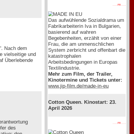
. . . . PR . . . .
Das aufwühlende Sozialdrama um
Fabrikarbeiterin Iva in Bulgarien,
basierend auf wahren
Begebenheiten, erzählt von einer
Frau, die am unmenschlichen
n". Nach dem
System zerbricht und offenbart die
 vielseitige und
katastrophalen
raf Überlebende
Arbeitsbedingungen in Europas
Textilindustrie.
Mehr zum Film, der Trailer,
Kinotermine und Tickets unter:
www.jip-film.de/made-in-eu
Cotton Queen. Kinostart: 23.
April 2026
Verantwortung
. . . . PR . . . .
pfer des
ative: den