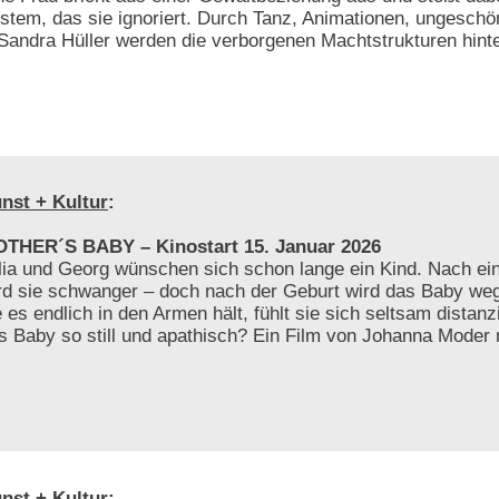
stem, das sie ignoriert. Durch Tanz, Animationen, ungeschö
Sandra Hüller werden die verborgenen Machtstrukturen hinte
nst + Kultur
:
THER´S BABY – Kinostart 15. Januar 2026
lia und Georg wünschen sich schon lange ein Kind. Nach ei
rd sie schwanger – doch nach der Geburt wird das Baby weg
e es endlich in den Armen hält, fühlt sie sich seltsam distanz
s Baby so still und apathisch? Ein Film von Johanna Moder 
nst + Kultur
: