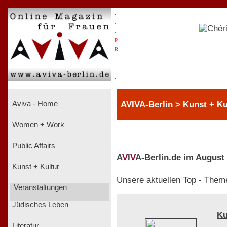
.
.
.
P
R
.
.
.
AVIVA-Berlin > Kunst + Ku
Aviva - Home
Women + Work
Public Affairs
A
V
I
V
A-Berlin.de im August
Kunst + Kultur
Unsere aktuellen Top - Them
Veranstaltungen
Jüdisches Leben
Ku
Literatur