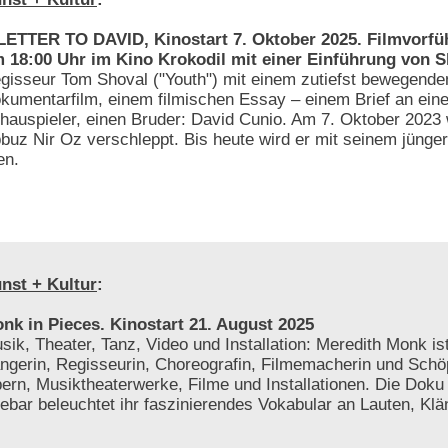
LETTER TO DAVID, Kinostart 7. Oktober 2025. Filmvorfü
 18:00 Uhr im Kino Krokodil mit einer Einführung von 
gisseur Tom Shoval ("Youth") mit einem zutiefst bewegende
kumentarfilm, einem filmischen Essay – einem Brief an eine
hauspieler, einen Bruder: David Cunio. Am 7. Oktober 2023 
buz Nir Oz verschleppt. Bis heute wird er mit seinem jünger
en.
nst + Kultur
:
nk in Pieces. Kinostart 21. August 2025
sik, Theater, Tanz, Video und Installation: Meredith Monk is
ngerin, Regisseurin, Choreografin, Filmemacherin und Schö
ern, Musiktheaterwerke, Filme und Installationen. Die Doku 
ebar beleuchtet ihr faszinierendes Vokabular an Lauten, Klä