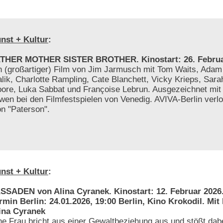
nst + Kultur
:
THER MOTHER SISTER BROTHER. Kinostart: 26. Februa
n (großartiger) Film von Jim Jarmusch mit Tom Waits, Adam
alik, Charlotte Rampling, Cate Blanchett, Vicky Krieps, Sar
ore, Luka Sabbat und Françoise Lebrun. Ausgezeichnet mi
wen bei den Filmfestspielen von Venedig. AVIVA-Berlin verlo
on "Paterson".
nst + Kultur
:
SSADEN von Alina Cyranek. Kinostart: 12. Februar 2026
rmin Berlin: 24.01.2026, 19:00 Berlin, Kino Krokodil. Mit
ina Cyranek
ne Frau bricht aus einer Gewaltbeziehung aus und stößt dabe