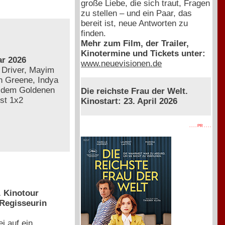
große Liebe, die sich traut, Fragen
zu stellen – und ein Paar, das
bereit ist, neue Antworten zu
finden.
Mehr zum Film, der Trailer,
Kinotermine und Tickets unter:
r 2026
www.neuevisionen.de
 Driver, Mayim
ah Greene, Indya
t dem Goldenen
Die reichste Frau der Welt.
st 1x2
Kinostart: 23. April 2026
. . . . PR . . . .
. Kinotour
 Regisseurin
i auf ein