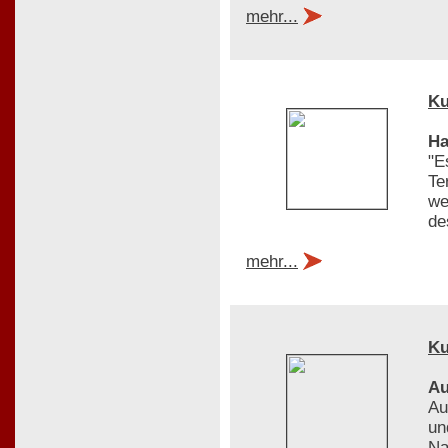
mehr...
Ku
Ha
"E
Te
we
de
mehr...
Ku
Au
Au
un
Na