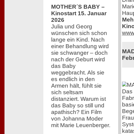
Mari
MOTHER´S BABY –
Haup
Kinostart 15. Januar
Mehr
2026
Kino
Julia und Georg
www.
wünschen sich schon
lange ein Kind. Nach
einer Behandlung wird
MADE
sie schwanger – doch
Febr
nach der Geburt wird
das Baby
weggebracht. Als sie
es endlich in den
Armen hält, fühlt sie
Das 
sich seltsam
Fabr
distanziert. Warum ist
basi
das Baby so still und
Bege
apathisch? Ein Film
Frau
von Johanna Moder
Syst
mit Marie Leuenberger.
kata