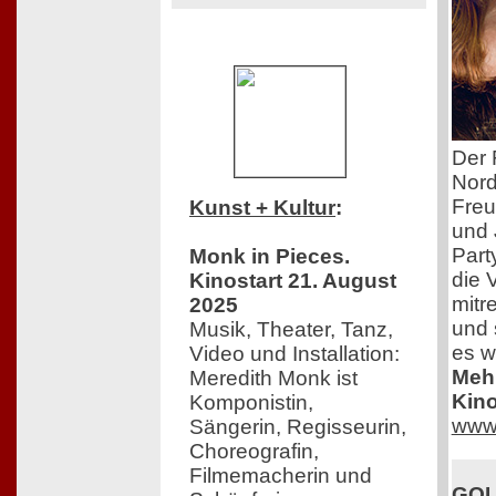
Der 
Nord
Freu
Kunst + Kultur
:
und 
Part
Monk in Pieces.
die 
Kinostart 21. August
mitr
2025
und 
Musik, Theater, Tanz,
es w
Video und Installation:
Mehr
Meredith Monk ist
Kino
Komponistin,
www.
Sängerin, Regisseurin,
Choreografin,
Filmemacherin und
GOL