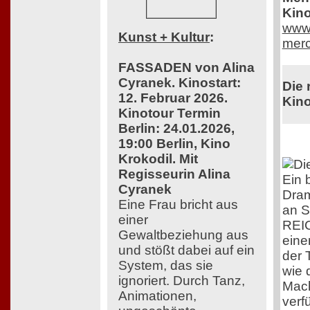
Kino
www.
Kunst + Kultur
:
merc
FASSADEN von Alina
Cyranek. Kinostart:
Die 
12. Februar 2026.
Kino
Kinotour Termin
Berlin: 24.01.2026,
19:00 Berlin, Kino
Krokodil. Mit
Regisseurin Alina
Ein 
Cyranek
Dram
Eine Frau bricht aus
an S
einer
REI
Gewaltbeziehung aus
eine
und stößt dabei auf ein
der T
System, das sie
wie 
ignoriert. Durch Tanz,
Mach
Animationen,
verf