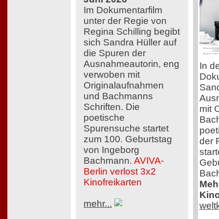
Im Dokumentarfilm
unter der Regie von
Regina Schilling begibt
sich Sandra Hüller auf
die Spuren der
Ausnahmeautorin, eng
In d
verwoben mit
Doku
Originalaufnahmen
Sand
und Bachmanns
Ausn
Schriften. Die
mit 
poetische
Bach
Spurensuche startet
poet
zum 100. Geburtstag
der 
von Ingeborg
star
Bachmann.
AVIVA-
Gebu
Berlin verlost 3x2
Bac
Kinofreikarten
Mehr
Kino
mehr...
welt