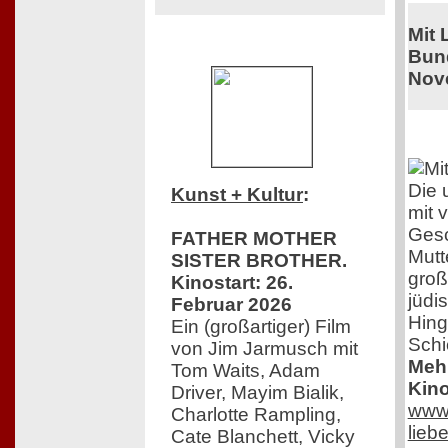
Mit 
Bund
Nov
Die 
Kunst + Kultur
:
mit 
Gesc
FATHER MOTHER
Mutt
SISTER BROTHER.
groß
Kinostart: 26.
jüdi
Februar 2026
Hing
Ein (großartiger) Film
Schi
von Jim Jarmusch mit
Mehr
Tom Waits, Adam
Kino
Driver, Mayim Bialik,
www.
Charlotte Rampling,
lieb
Cate Blanchett, Vicky