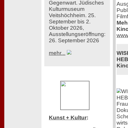
Gegenwart. Jüdisches
Ausg
Kulturmuseum
Publ
Veitshöchheim. 25.
Film
September bis 2.
Mehr
Oktober 2026,
Kino
Ausstellungseröffnung:
www.
26. September 2026
mehr...
WIS
HEB
Kino
Frau
Doku
Sche
Kunst + Kultur
:
wirt