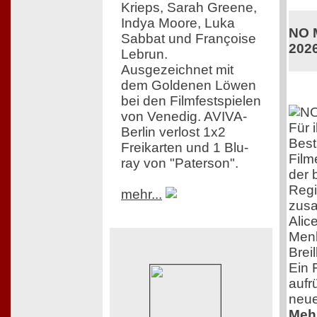
Krieps, Sarah Greene,
Indya Moore, Luka
NO M
Sabbat und Françoise
202
Lebrun.
Ausgezeichnet mit
dem Goldenen Löwen
bei den Filmfestspielen
von Venedig. AVIVA-
Für 
Berlin verlost 1x2
Best
Freikarten und 1 Blu-
Film
ray von "Paterson".
der 
Regi
mehr...
zusa
Alic
Menk
Brei
Ein F
aufrü
neue
Mehr