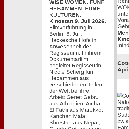
Rah
WISE WOMEN. FÜNF
WOME
HEBAMMEN, FÜNF
unte
KULTUREN.
Vora
Kinostart 9. Juli 2026.
Gebu
Filmvorführung in
Mehr
Berlin: 6. Juli,
Kino
Hackesche Höfe in
mind
Anwesenheit der
Regisseurin. In ihrem
Dokumentarfilm
Cott
begleitet Regisseurin
Apri
Nicole Scherg fünf
Hebammen aus
verschiedenen Teilen
der Welt bei ihrer
Arbeit: Genet Gebru
Nafi
aus Äthiopien, Aïcha
trad
El Fathi aus Marokko,
Suda
Kanchan Mala
zwis
Shrestha aus Nepal,
Fami
Gunda Gutscher aus