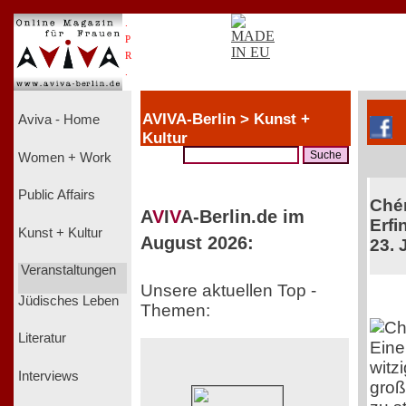
.
P
R
.
AVIVA-Berlin > Kunst +
Aviva - Home
Kultur
Women + Work
Public Affairs
Chér
A
V
I
V
A-Berlin.de im
Erfi
Kunst + Kultur
August 2026:
23. 
Veranstaltungen
Unsere aktuellen Top -
Jüdisches Leben
Themen:
Literatur
Eine
witz
Interviews
groß