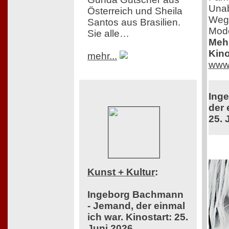
Unab
Österreich und Sheila
Weg 
Santos aus Brasilien.
Mod
Sie alle…
Mehr
Kino
mehr...
www.
Ing
der 
25. 
Kunst + Kultur
:
Ingeborg Bachmann
- Jemand, der einmal
ich war. Kinostart: 25.
Juni 2026