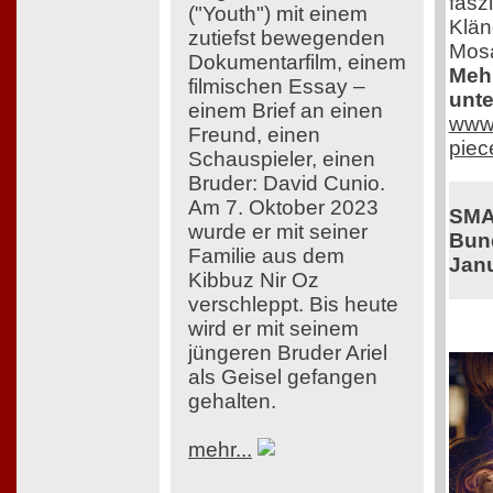
fasz
("Youth") mit einem
Klän
zutiefst bewegenden
Mosa
Dokumentarfilm, einem
Mehr
filmischen Essay –
unte
einem Brief an einen
www.
Freund, einen
piec
Schauspieler, einen
Bruder: David Cunio.
Am 7. Oktober 2023
SMA
wurde er mit seiner
Bund
Familie aus dem
Jan
Kibbuz Nir Oz
verschleppt. Bis heute
wird er mit seinem
jüngeren Bruder Ariel
als Geisel gefangen
gehalten.
mehr...