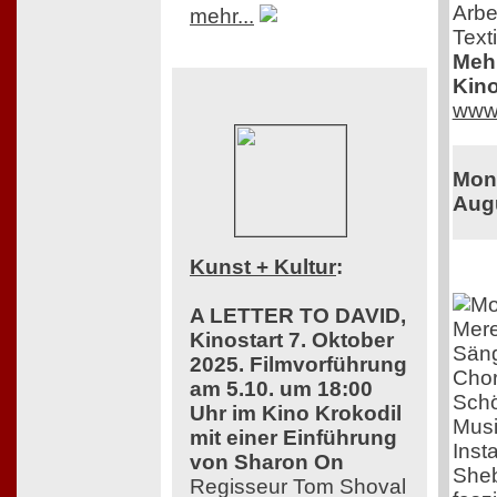
Arbe
mehr...
Texti
Mehr
Kino
www.
Monk
Aug
Kunst + Kultur
:
A LETTER TO DAVID,
Mere
Kinostart 7. Oktober
Säng
2025. Filmvorführung
Chor
am 5.10. um 18:00
Schö
Uhr im Kino Krokodil
Musi
mit einer Einführung
Inst
von Sharon On
Sheb
Regisseur Tom Shoval