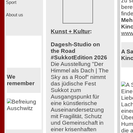
zu s
Sport
bere
find
About us
Mehr
Kino
Kunst + Kultur
:
www.
Dagesh-Studio on
the Road
A Sa
#SukkotEdition 2026
Kino
Die Ausstellung "Der
Himmel als Dach | The
We
Sky as a Roof" nimmt
remember
das jüdische Fest
Sukkot zum
Eine
Ausgangspunkt für
Lieb
eine künstlerische
Lach
Auseinandersetzung
eine
mit Fragilität, Schutz
Über
und Gemeinschaft in
Humo
einer krisenhaften
die 