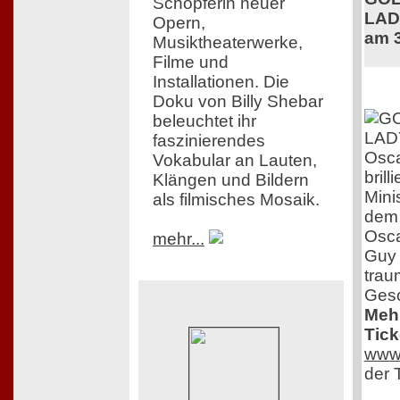
Schöpferin neuer
LADY
Opern,
am 3
Musiktheaterwerke,
Filme und
Installationen. Die
Doku von Billy Shebar
beleuchtet ihr
faszinierendes
Osca
Vokabular an Lauten,
brill
Klängen und Bildern
Mini
als filmisches Mosaik.
dem i
Osca
mehr...
Guy N
trau
Gesc
Mehr
Tick
www.
der T