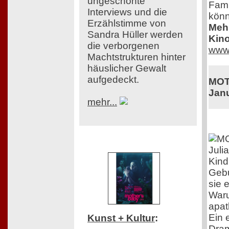
ungeschönte
Fami
Interviews und die
könn
Erzählstimme von
Mehr
Sandra Hüller werden
Kino
die verborgenen
www.
Machtstrukturen hinter
häuslicher Gewalt
aufgedeckt.
MOT
Jan
mehr...
Juli
Kind
Gebu
sie 
Waru
apat
Ein 
Kunst + Kultur
:
Dram