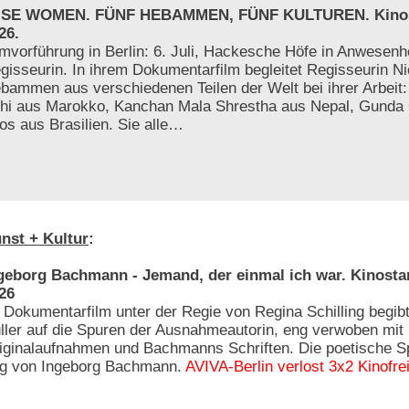
SE WOMEN. FÜNF HEBAMMEN, FÜNF KULTUREN. Kinosta
26.
lmvorführung in Berlin: 6. Juli, Hackesche Höfe in Anwesenhe
gisseurin. In ihrem Dokumentarfilm begleitet Regisseurin Ni
bammen aus verschiedenen Teilen der Welt bei ihrer Arbeit
athi aus Marokko, Kanchan Mala Shrestha aus Nepal, Gunda
os aus Brasilien. Sie alle…
nst + Kultur
:
geborg Bachmann - Jemand, der einmal ich war. Kinostar
26
 Dokumentarfilm unter der Regie von Regina Schilling begib
ller auf die Spuren der Ausnahmeautorin, eng verwoben mit
iginalaufnahmen und Bachmanns Schriften. Die poetische 
tag von Ingeborg Bachmann.
AVIVA-Berlin verlost 3x2 Kinofre