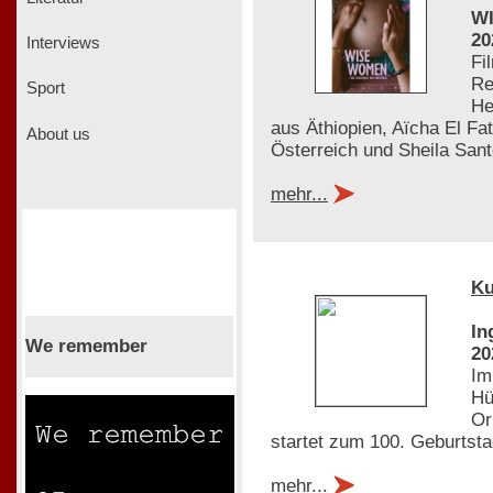
WI
20
Interviews
Fi
Re
Sport
He
aus Äthiopien, Aïcha El F
About us
Österreich und Sheila Sant
mehr...
Ku
In
We remember
20
Im
Hü
Or
startet zum 100. Geburts
mehr...