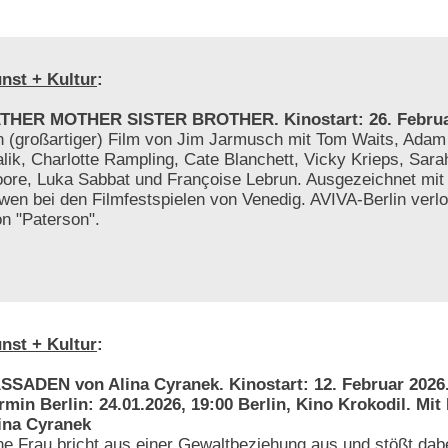
nst + Kultur
:
THER MOTHER SISTER BROTHER. Kinostart: 26. Februa
n (großartiger) Film von Jim Jarmusch mit Tom Waits, Adam
alik, Charlotte Rampling, Cate Blanchett, Vicky Krieps, Sar
ore, Luka Sabbat und Françoise Lebrun. Ausgezeichnet mi
wen bei den Filmfestspielen von Venedig. AVIVA-Berlin verlo
on "Paterson".
nst + Kultur
:
SSADEN von Alina Cyranek. Kinostart: 12. Februar 2026
rmin Berlin: 24.01.2026, 19:00 Berlin, Kino Krokodil. Mit
ina Cyranek
ne Frau bricht aus einer Gewaltbeziehung aus und stößt dabe