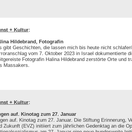
nst + Kultur
:
lina Hildebrand, Fotografin
s gibt Geschichten, die lassen mich bis heute nicht schlafe
rroranschlag vom 7. Oktober 2023 in Israel dokumentierte die
itgereiste Fotografin Halina Hildebrand zerstörte Orte und t
s Massakers.
nst + Kultur
:
gen auf. Kinotag zum 27. Januar
gen auf. Kinotag zum 27. Januar. Die Stiftung Erinnerung, 
d Zukunft (EVZ) initiiert zum jährlichen Gedenktag an die O
tionalsozialismus am 27. Januar eine neue bundesweite Initi