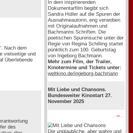
In dem inspirierenden
Dokumentarfilm begibt sich
Sandra Hüller auf die Spuren der
Ausnahmeautorin, eng verwoben
mit Originalaufnahmen und
Bachmanns Schriften. Die
poetischen Spurensuche unter der
Regie von Regina Schilling startet
n". Nach dem
pünktlich zum 100. Geburtstag
 vielseitige und
von Ingeborg Bachmann.
raf Überlebende
Mehr zum Film, der Trailer,
Kinotermine und Tickets unter:
weltkino.de/ingeborg-bachmann
Mit Liebe und Chansons.
Bundesweiter Kinostart 27.
November 2025
. . . . PR . . . .
Verantwortung
pfer des
Die unglaubliche, aber wahre und
ative: den