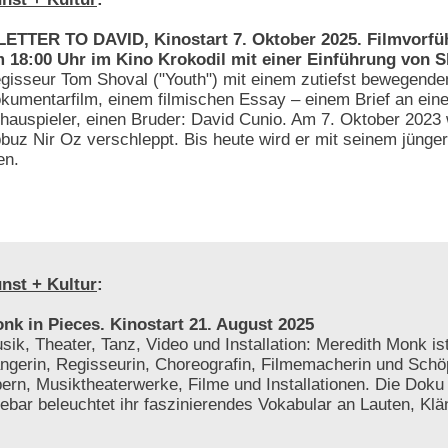
LETTER TO DAVID, Kinostart 7. Oktober 2025. Filmvorfü
 18:00 Uhr im Kino Krokodil mit einer Einführung von 
gisseur Tom Shoval ("Youth") mit einem zutiefst bewegende
kumentarfilm, einem filmischen Essay – einem Brief an eine
hauspieler, einen Bruder: David Cunio. Am 7. Oktober 2023 
buz Nir Oz verschleppt. Bis heute wird er mit seinem jünger
en.
nst + Kultur
:
nk in Pieces. Kinostart 21. August 2025
sik, Theater, Tanz, Video und Installation: Meredith Monk is
ngerin, Regisseurin, Choreografin, Filmemacherin und Schö
ern, Musiktheaterwerke, Filme und Installationen. Die Doku 
ebar beleuchtet ihr faszinierendes Vokabular an Lauten, Klä