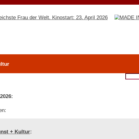
ltur
 2026:
en:
nst + Kultur
: