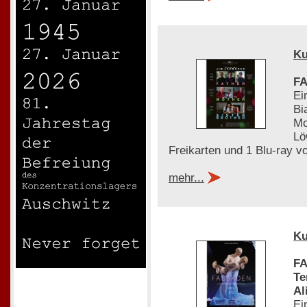
Ku
FA
Ei
Bi
Mo
Lö
Freikarten und 1 Blu-ray v
mehr...
Ku
FA
Te
Al
Ei