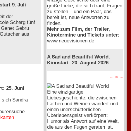
rt 9. Juli
große Liebe, die sich traut, Fragen
zu stellen – und ein Paar, das
it der
bereit ist, neue Antworten zu
cole Scherg fünf
finden.
: Genet Gebru
Mehr zum Film, der Trailer,
 Gutscher aus
Kinotermine und Tickets unter:
www.neuevisionen.de
A Sad and Beautiful World.
Kinostart: 20. August 2026
. . . . PR . . . .
t: 25. Juni
Eine einzigartige
Liebesgeschichte, die zwischen
t sich Sandra
Lachen und Weinen wandert und
einen unerschütterlichen
Spurensuche
Überlebensgeist verkörpert:
ikarten
Humor als Antwort auf eine Welt,
die aus den Fugen geraten ist.