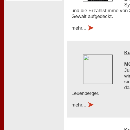
Sy
und die Erzählstimme von 
Gewalt aufgedeckt.
mehr...
Ku
MO
Ju
wi
si
da
Leuenberger.
mehr...
Ku