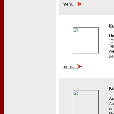
mehr...
Ku
Ha
"E
Te
we
de
mehr...
Ku
Au
Au
un
Na