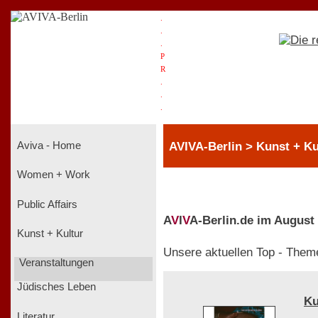
.
.
.
P
R
.
.
.
AVIVA-Berlin > Kunst + Ku
Aviva - Home
Women + Work
Public Affairs
A
V
I
V
A-Berlin.de im August
Kunst + Kultur
Unsere aktuellen Top - Them
Veranstaltungen
Jüdisches Leben
Ku
Literatur