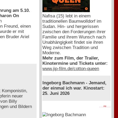
hrung am 5.10.
Sharon On
Nafisa (15) lebt in einem
n
traditionellen Baumwolldorf im
n Freund, einen
Sudan. Hin- und hergerissen
wurde er mit
zwischen den Forderungen ihrer
en Bruder Ariel
Familie und ihrem Wunsch nach
Unabhängigkeit findet sie ihren
Weg zwischen Tradition und
Moderne.
Mehr zum Film, der Trailer,
Kinotermine und Tickets unter:
www.jip-film.de/cotton-queen
Ingeborg Bachmann - Jemand,
der einmal ich war. Kinostart:
t Komponistin,
25. Juni 2026
pferin neuer
von Billy
ngen und Bildern
. . . . PR . . . .