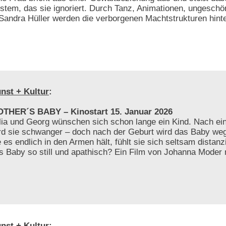
stem, das sie ignoriert. Durch Tanz, Animationen, ungeschö
Sandra Hüller werden die verborgenen Machtstrukturen hinte
nst + Kultur
:
THER´S BABY – Kinostart 15. Januar 2026
lia und Georg wünschen sich schon lange ein Kind. Nach ei
rd sie schwanger – doch nach der Geburt wird das Baby weg
e es endlich in den Armen hält, fühlt sie sich seltsam distanz
s Baby so still und apathisch? Ein Film von Johanna Moder 
nst + Kultur
: