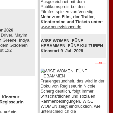
Ausgezeichnet mit dem
Publikumspreis bei den
Filmfestspielen von Venedig.
Mehr zum Film, der Trailer,
Kinotermine und Tickets unter:
www.neuevisionen.de
r 2026
 Driver, Mayim
ah Greene, Indya
WISE WOMEN. FÜNF
t dem Goldenen
HEBAMMEN, FÜNF KULTUREN.
st 1x2
Kinostart 9. Juli 2026
. . . . PR . . . .
Frauengesundheit, das wird in der
Doku von Regisseurin Nicole
Scherg deutlich, folgt immer
wirtschaftlichen und sozialen
. Kinotour
Rahmenbedingungen. WISE
 Regisseurin
WOMEN zeigt eindrücklich, wie
unterschiedlich die
i auf ein