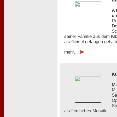
A 
um
Re
Do
Sc
seiner Familie aus dem Kib
als Geisel gefangen gehalt
mehr...
Ku
Mo
Mu
Sä
Op
Sh
als filmisches Mosaik.