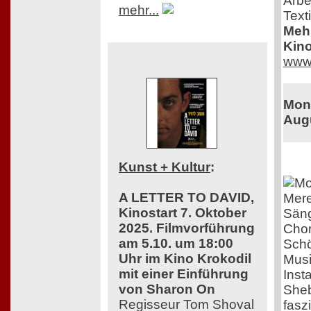
Arbe
mehr...
Texti
Mehr
Kino
www.
Monk
Aug
Kunst + Kultur
:
A LETTER TO DAVID,
Mere
Kinostart 7. Oktober
Säng
2025. Filmvorführung
Chor
am 5.10. um 18:00
Schö
Uhr im Kino Krokodil
Musi
mit einer Einführung
Inst
von Sharon On
Sheb
Regisseur Tom Shoval
fasz