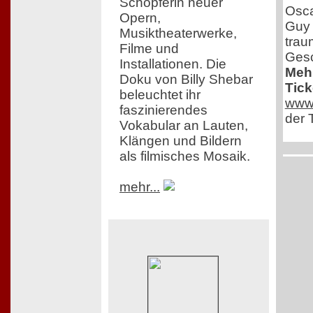
Schöpferin neuer
Osca
Opern,
Guy N
Musiktheaterwerke,
trau
Filme und
Gesc
Installationen. Die
Mehr
Doku von Billy Shebar
Tick
beleuchtet ihr
www.
faszinierendes
der T
Vokabular an Lauten,
Klängen und Bildern
als filmisches Mosaik.
mehr...