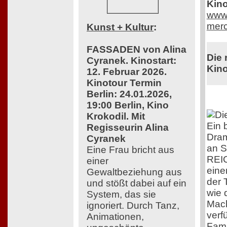
Kino
www.
merc
Kunst + Kultur
:
FASSADEN von Alina
Die 
Cyranek. Kinostart:
Kino
12. Februar 2026.
Kinotour Termin
Berlin: 24.01.2026,
19:00 Berlin, Kino
Krokodil. Mit
Ein 
Regisseurin Alina
Dram
Cyranek
an S
Eine Frau bricht aus
REI
einer
eine
Gewaltbeziehung aus
der T
und stößt dabei auf ein
wie 
System, das sie
Mach
ignoriert. Durch Tanz,
verf
Animationen,
Fami