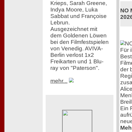
Krieps, Sarah Greene,
Indya Moore, Luka
NO M
Sabbat und Françoise
202
Lebrun.
Ausgezeichnet mit
dem Goldenen Löwen
bei den Filmfestspielen
von Venedig. AVIVA-
Für 
Berlin verlost 1x2
Best
Freikarten und 1 Blu-
Film
ray von "Paterson".
der 
Regi
mehr...
zusa
Alic
Menk
Brei
Ein F
aufrü
neue
Mehr