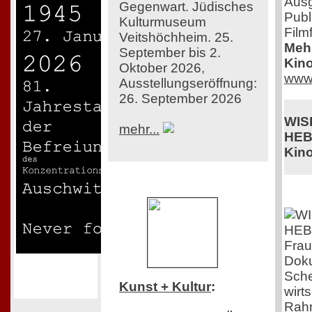
Ausg
Gegenwart. Jüdisches
Publ
Kulturmuseum
Film
Veitshöchheim. 25.
Mehr
September bis 2.
Kino
Oktober 2026,
www.
Ausstellungseröffnung:
26. September 2026
WIS
mehr...
HEB
Kino
Frau
Doku
Sche
Kunst + Kultur
:
wirt
Rah