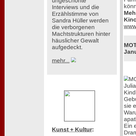
ungeschönte
könn
Interviews und die
Mehr
Erzählstimme von
Kino
Sandra Hüller werden
www.
die verborgenen
Machtstrukturen hinter
häuslicher Gewalt
MOT
aufgedeckt.
Jan
mehr...
Juli
Kind
Gebu
sie 
Waru
apat
Ein 
Kunst + Kultur
:
Dram