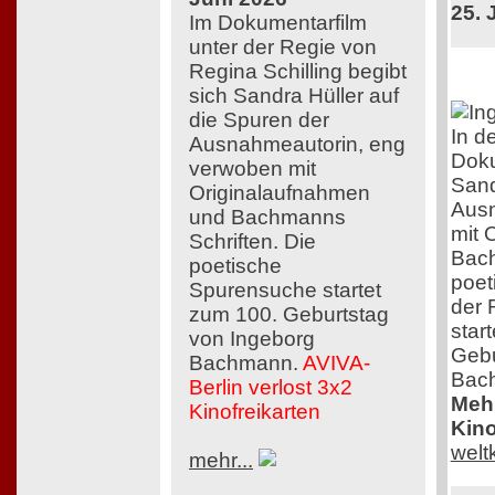
25. 
Im Dokumentarfilm
unter der Regie von
Regina Schilling begibt
sich Sandra Hüller auf
die Spuren der
In d
Ausnahmeautorin, eng
Doku
verwoben mit
Sand
Originalaufnahmen
Ausn
und Bachmanns
mit 
Schriften. Die
Bach
poetische
poet
Spurensuche startet
der 
zum 100. Geburtstag
star
von Ingeborg
Gebu
Bachmann.
AVIVA-
Bac
Berlin verlost 3x2
Mehr
Kinofreikarten
Kino
welt
mehr...