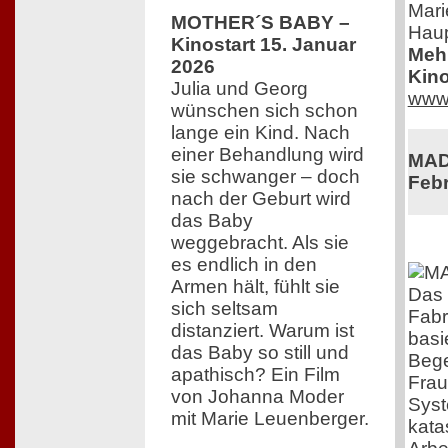
Mari
MOTHER´S BABY –
Haup
Kinostart 15. Januar
Mehr
2026
Kino
Julia und Georg
www.
wünschen sich schon
lange ein Kind. Nach
einer Behandlung wird
MADE
sie schwanger – doch
Febr
nach der Geburt wird
das Baby
weggebracht. Als sie
es endlich in den
Armen hält, fühlt sie
Das 
sich seltsam
Fabr
distanziert. Warum ist
basi
das Baby so still und
Bege
apathisch? Ein Film
Frau
von Johanna Moder
Syst
mit Marie Leuenberger.
kata