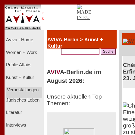
.
P
R
.
AVIVA-Berlin > Kunst +
Aviva - Home
Kultur
Women + Work
Chér
Public Affairs
Erfi
A
V
I
V
A-Berlin.de im
Kunst + Kultur
23. 
August 2026:
Veranstaltungen
Unsere aktuellen Top -
Jüdisches Leben
Themen:
Eine
Literatur
witz
groß
Interviews
zu s