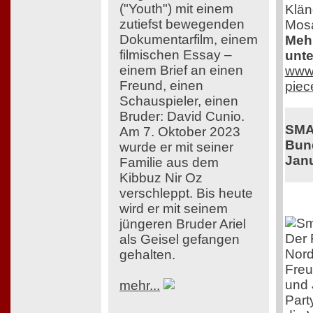
("Youth") mit einem
Klän
zutiefst bewegenden
Mosa
Dokumentarfilm, einem
Mehr
filmischen Essay –
unte
einem Brief an einen
www.
Freund, einen
piec
Schauspieler, einen
Bruder: David Cunio.
SMA
Am 7. Oktober 2023
Bund
wurde er mit seiner
Jan
Familie aus dem
Kibbuz Nir Oz
verschleppt. Bis heute
wird er mit seinem
jüngeren Bruder Ariel
Der 
als Geisel gefangen
Nord
gehalten.
Freu
und 
mehr...
Part