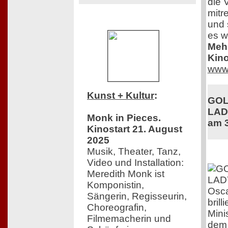
die 
mitr
und 
es w
Mehr
Kino
www.
Kunst + Kultur
:
GOL
LADY
Monk in Pieces.
am 3
Kinostart 21. August
2025
Musik, Theater, Tanz,
Video und Installation:
Meredith Monk ist
Komponistin,
Osca
Sängerin, Regisseurin,
brill
Choreografin,
Mini
Filmemacherin und
dem i