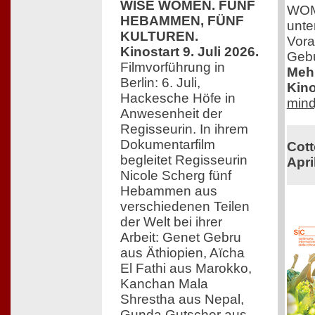
WISE WOMEN. FÜNF
WOME
HEBAMMEN, FÜNF
unte
KULTUREN.
Vora
Kinostart 9. Juli 2026.
Gebu
Filmvorführung in
Mehr
Berlin: 6. Juli,
Kino
Hackesche Höfe in
mind
Anwesenheit der
Regisseurin. In ihrem
Dokumentarfilm
Cott
begleitet Regisseurin
Apri
Nicole Scherg fünf
Hebammen aus
verschiedenen Teilen
der Welt bei ihrer
Arbeit: Genet Gebru
aus Äthiopien, Aïcha
El Fathi aus Marokko,
Kanchan Mala
Shrestha aus Nepal,
Gunda Gutscher aus