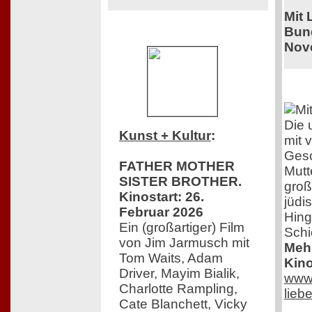
Mit 
Bund
Nov
Die 
Kunst + Kultur
:
mit 
Gesc
FATHER MOTHER
Mutt
SISTER BROTHER.
groß
Kinostart: 26.
jüdi
Februar 2026
Hing
Ein (großartiger) Film
Schi
von Jim Jarmusch mit
Mehr
Tom Waits, Adam
Kino
Driver, Mayim Bialik,
www.
Charlotte Rampling,
lieb
Cate Blanchett, Vicky