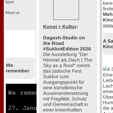
Sport
bere
find
About us
Mehr
Kino
www.
Kunst + Kultur
:
Dagesh-Studio on
A Sa
the Road
Kino
#SukkotEdition 2026
Die Ausstellung "Der
Himmel als Dach | The
We
Sky as a Roof" nimmt
remember
das jüdische Fest
Eine
Sukkot zum
Lieb
Ausgangspunkt für
Lach
eine künstlerische
eine
Auseinandersetzung
Über
mit Fragilität, Schutz
Humo
und Gemeinschaft in
die 
einer krisenhaften