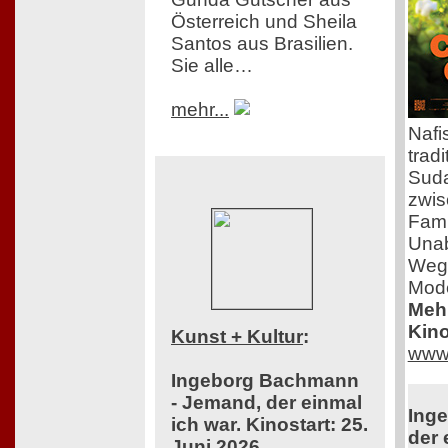
Österreich und Sheila
Santos aus Brasilien.
Sie alle…
mehr...
Nafi
trad
Suda
zwis
Fami
Unab
Weg 
Mod
Mehr
Kino
Kunst + Kultur
:
www.
Ingeborg Bachmann
- Jemand, der einmal
Ing
ich war. Kinostart: 25.
der 
Juni 2026