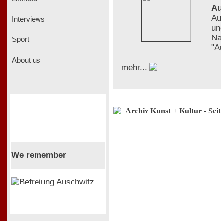
Au
Au
Interviews
un
Na
Sport
"A
About us
mehr...
Archiv Kunst + Kultur - Sei
We remember