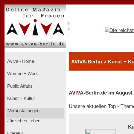
.
.
.
P
R
.
.
.
AVIVA-Berlin > Kunst + Ku
Aviva - Home
Women + Work
Public Affairs
A
V
I
V
A-Berlin.de im August
Kunst + Kultur
Unsere aktuellen Top - Them
Veranstaltungen
Jüdisches Leben
Ku
Literatur