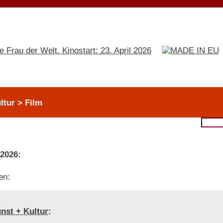
ltur > Film
 2026:
en:
nst + Kultur
: