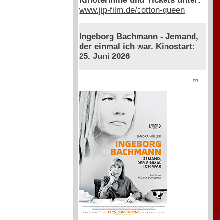
Kinotermine und Tickets unter:
www.jip-film.de/cotton-queen
Ingeborg Bachmann - Jemand,
der einmal ich war. Kinostart:
25. Juni 2026
. . . . PR . . . .