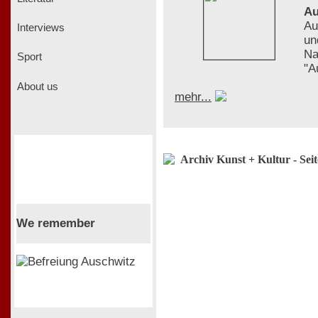
Au
Au
Interviews
un
Na
Sport
"A
About us
mehr...
Archiv Kunst + Kultur - Sei
We remember