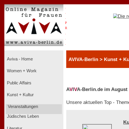
.
.
.
P
R
.
.
.
AVIVA-Berlin > Kunst + Ku
Aviva - Home
Women + Work
Public Affairs
A
V
I
V
A-Berlin.de im August
Kunst + Kultur
Unsere aktuellen Top - Them
Veranstaltungen
Jüdisches Leben
Ku
Literatur