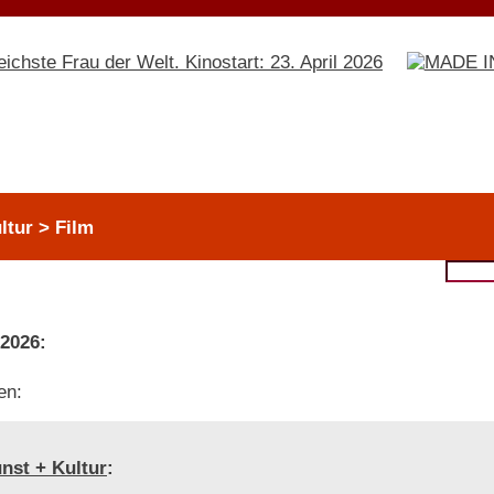
ltur > Film
 2026:
en:
nst + Kultur
: