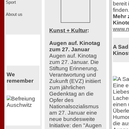
Sport
bereit
finden
About us
Mehr z
Kinot
www.n
Kunst + Kultur
:
Augen auf. Kinotag
A Sad
zum 27. Januar
Kinost
Augen auf. Kinotag
zum 27. Januar. Die
Stiftung Erinnerung,
We
Verantwortung und
remember
Zukunft (EVZ) initiiert
Eine e
zum jährlichen
Liebes
Gedenktag an die
Lache
Opfer des
einen 
Nationalsozialismus
Überle
am 27. Januar eine
Humor 
neue bundesweite
die au
Initiative: den "Augen