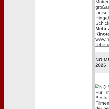
Mutter
großar
jüdisc
Hingab
Schick
Mehr z
Kinot
www.ne
liebe
NO ME
2026
Für ih
Bestan
Filmem
der b