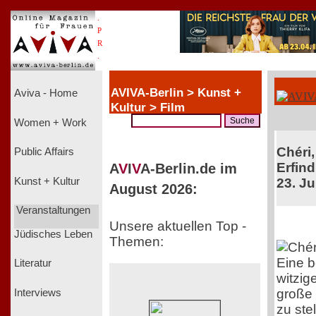
.
P
R
.
AVIVA-Berlin > Kunst +
Aviva - Home
Kultur > Film
Women + Work
Chéri,
Public Affairs
Erfind
A
V
I
V
A-Berlin.de im
Kunst + Kultur
23. Ju
August 2026:
Veranstaltungen
Unsere aktuellen Top -
Jüdisches Leben
Themen:
Eine 
Literatur
witzig
große 
Interviews
zu ste