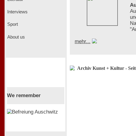
Au
Au
Interviews
un
Na
Sport
"A
About us
mehr...
Archiv Kunst + Kultur - Sei
We remember