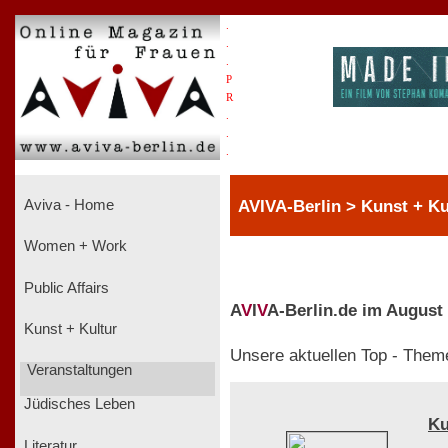
.
.
.
P
R
.
.
.
AVIVA-Berlin > Kunst + Ku
Aviva - Home
Women + Work
Public Affairs
A
V
I
V
A-Berlin.de im August
Kunst + Kultur
Unsere aktuellen Top - Them
Veranstaltungen
Jüdisches Leben
Ku
Literatur