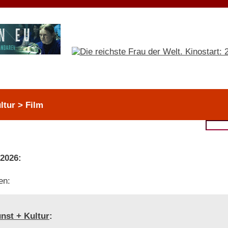
ltur > Film
 2026:
en:
nst + Kultur
: