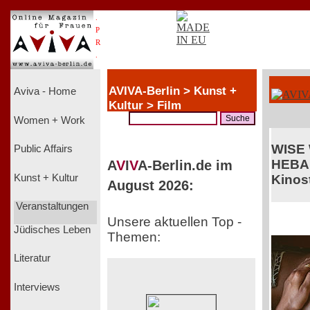
.
P
R
.
AVIVA-Berlin > Kunst +
Aviva - Home
Kultur > Film
Women + Work
WISE
Public Affairs
HEBA
A
V
I
V
A-Berlin.de im
Kunst + Kultur
Kinost
August 2026:
Veranstaltungen
Unsere aktuellen Top -
Jüdisches Leben
Themen:
Literatur
Interviews