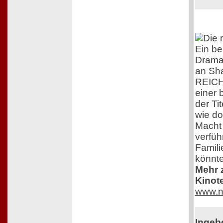
Ein b
Drama
an Sha
REICH
einer 
der Tit
wie do
Macht
verfüh
Famili
könnte
Mehr z
Kinot
www.n
Ingeb