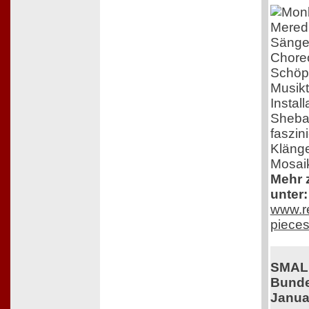
Meredi
Sänger
Choreo
Schöpf
Musikt
Instal
Shebar
faszin
Klänge
Mosai
Mehr z
unter:
www.re
pieces
SMAL
Bunde
Janua