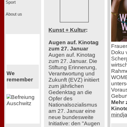
Sport
About us
Kunst + Kultur
:
Augen auf. Kinotag
Frauen
zum 27. Januar
Doku v
Augen auf. Kinotag
Scherg
zum 27. Januar. Die
wirtsc
Stiftung Erinnerung,
Rahme
We
Verantwortung und
WOMEN 
remember
Zukunft (EVZ) initiiert
unters
zum jährlichen
Voraus
Gedenktag an die
Geburt
Opfer des
Mehr z
Nationalsozialismus
Kinot
am 27. Januar eine
mindja
neue bundesweite
Initiative: den "Augen