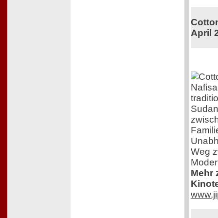
Cotton
April 
Nafisa
tradit
Sudan.
zwisch
Famil
Unabhä
Weg zw
Moder
Mehr z
Kinot
www.ji