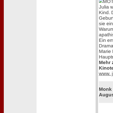
Julia 
Kind. 
Geburt
sie ei
Warum 
apath
Ein em
Drama
Marie 
Hauptr
Mehr z
Kinot
www. j
Monk i
Augus