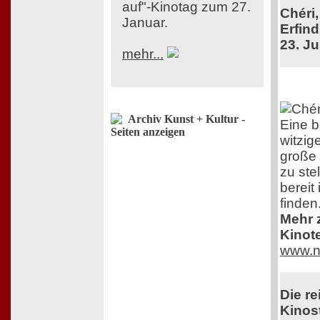
auf"-Kinotag zum 27.
Chéri,
Januar.
Erfind
23. Ju
mehr...
Archiv Kunst + Kultur -
Eine 
Seiten anzeigen
witzig
große 
zu ste
bereit
finden
Mehr z
Kinot
www.n
Die re
Kinost