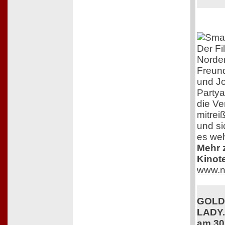
Der Fi
Norden
Freund
und Jo
Partya
die Ve
mitrei
und si
es weh
Mehr z
Kinot
www.n
GOLDA
LADY.
am 30