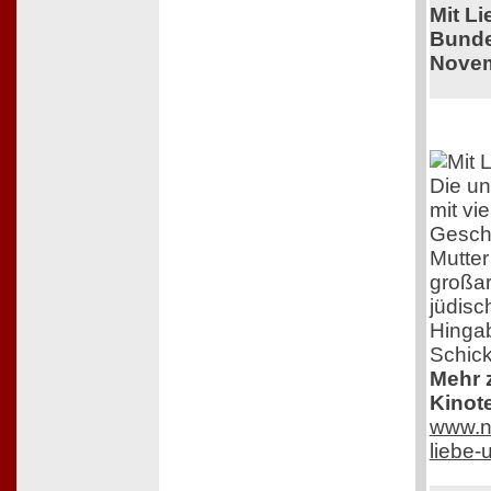
Mit L
Bunde
Novem
Die un
mit vi
Geschi
Mutter
großar
jüdisc
Hingab
Schick
Mehr z
Kinot
www.ne
liebe