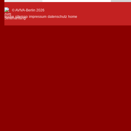
© AVIVA-Berlin 2026
suche
sitemap
impressum
datenschutz
home