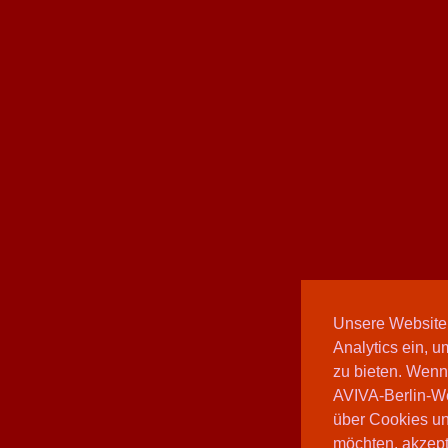
Unsere Website
Analytics ein, u
zu bieten. Wenn
AVIVA-Berlin-We
über Cookies un
möchten, akzepti