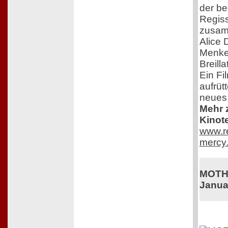
der b
Regiss
zusam
Alice 
Menkes
Breill
Ein Fil
aufrütt
neues
Mehr z
Kinot
www.re
mercy.
MOTHE
Janua