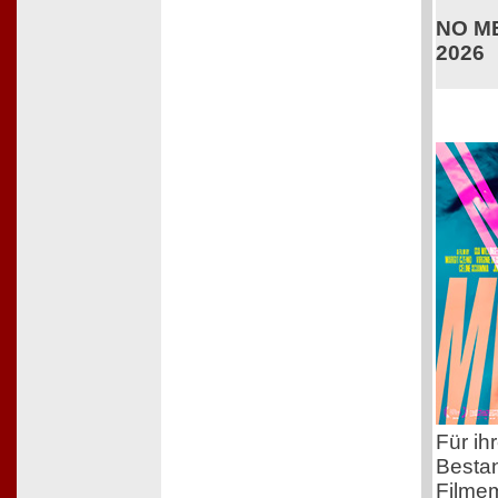
NO ME
2026
Für ih
Bestan
Filmem