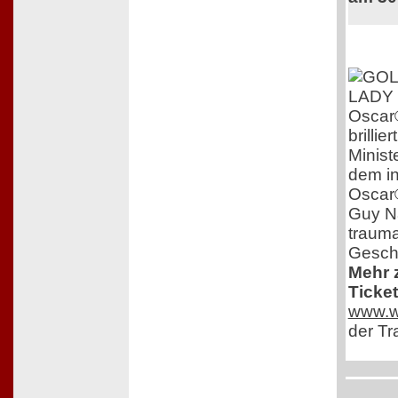
Oscar
brillie
Minist
dem int
Oscar
Guy Nat
trauma
Geschi
Mehr 
Ticket
www.we
der Tra