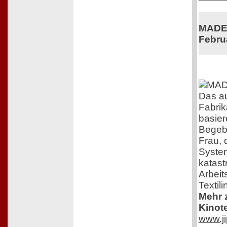
MADE 
Febru
Das a
Fabrik
basier
Begebe
Frau,
System
katast
Arbeit
Textili
Mehr z
Kinot
www.ji