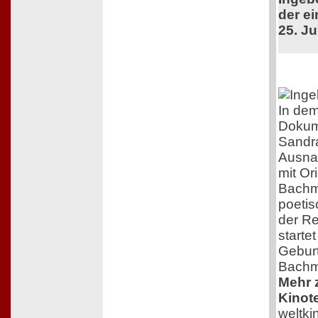
der ei
25. Ju
In dem
Dokume
Sandra
Ausna
mit Or
Bachma
poeti
der Re
starte
Geburt
Bachm
Mehr z
Kinot
weltk