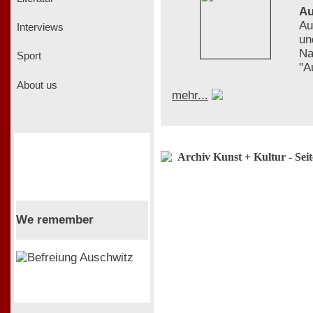
Au
Au
Interviews
un
Na
Sport
"A
About us
mehr...
Archiv Kunst + Kultur - Sei
We remember