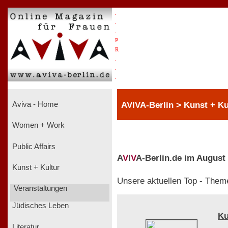
.
.
.
P
R
.
.
.
AVIVA-Berlin > Kunst + Ku
Aviva - Home
Women + Work
Public Affairs
A
V
I
V
A-Berlin.de im August
Kunst + Kultur
Unsere aktuellen Top - Them
Veranstaltungen
Jüdisches Leben
Ku
Literatur