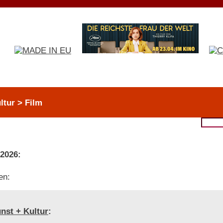
ltur > Film
 2026:
en:
nst + Kultur
: