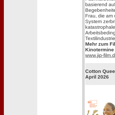
basierend au
Begebenheite
Frau, die am
System zerbri
katastrophal
Arbeitsbedin
Textilindustrie
Mehr zum Film
Kinotermine 
www.jip-film.
Cotton Queen
April 2026