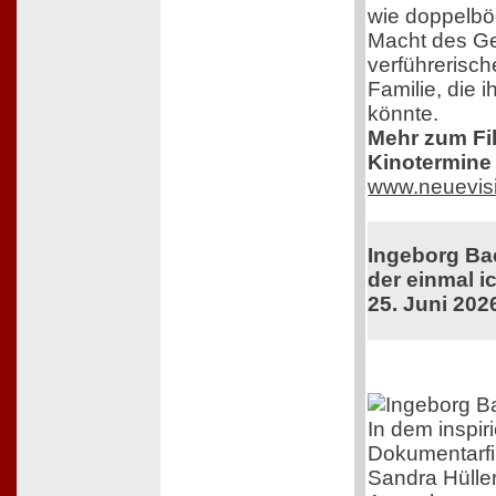
wie doppelböd
Macht des G
verführerisc
Familie, die 
könnte.
Mehr zum Film
Kinotermine 
www.neuevis
Ingeborg Ba
der einmal ic
25. Juni 202
In dem inspir
Dokumentarfi
Sandra Hüller