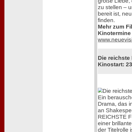
große Liebe, 
zu stellen – 
bereit ist, n
finden.
Mehr zum Film
Kinotermine 
www.neuevis
Die reichste
Kinostart: 23
Ein berausc
Drama, das i
an Shakespea
REICHSTE F
einer brillant
der Titelrolle