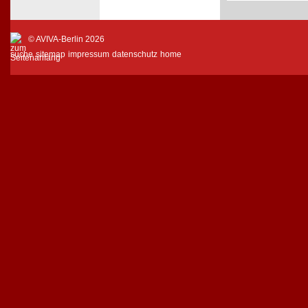
© AVIVA-Berlin 2026
suche
sitemap
impressum
datenschutz
home