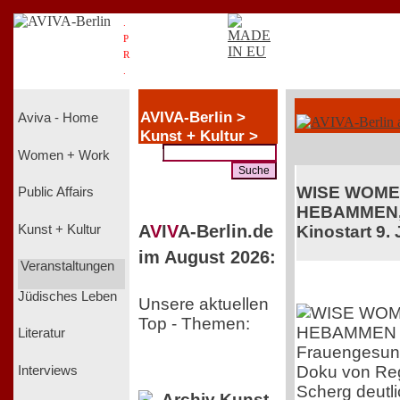
.
P
R
.
AVIVA-Berlin >
Aviva - Home
Kunst + Kultur >
Kultur live
Women + Work
WISE WOME
Public Affairs
HEBAMMEN,
A
V
I
V
A-Berlin.de
Kunst + Kultur
Kinostart 9. 
im August 2026:
Veranstaltungen
Jüdisches Leben
Unsere aktuellen
Top - Themen:
Literatur
Frauengesundh
Doku von Reg
Interviews
Scherg deutli
Archiv Kunst