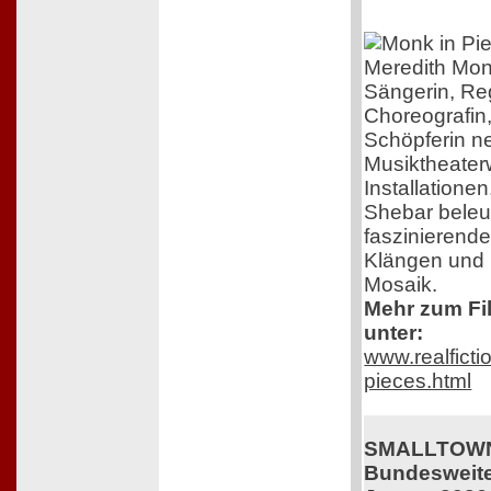
Meredith Mon
Sängerin, Re
Choreografin
Schöpferin n
Musiktheater
Installatione
Shebar beleuc
faszinierend
Klängen und B
Mosaik.
Mehr zum Fil
unter:
www.realficti
pieces.html
SMALLTOWN
Bundesweiter