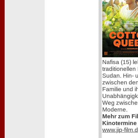
Nafisa (15) l
traditionelle
Sudan. Hin- 
zwischen den
Familie und 
Unabhängigkei
Weg zwischen
Moderne.
Mehr zum Film
Kinotermine 
www.jip-film.