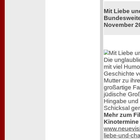
Mit Liebe u
Bundesweiter
November 2
Die unglaubl
mit viel Humo
Geschichte v
Mutter zu ihr
großartige F
jüdische Groß
Hingabe und 
Schicksal ge
Mehr zum Film
Kinotermine 
www.neuevisi
liebe-und-ch