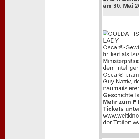
am 30. Mai 
Oscar®-Gewin
brilliert als 
Ministerpräsi
dem intelligen
Oscar®-prämi
Guy Nattiv, de
traumatisiere
Geschichte Is
Mehr zum Fi
Tickets unte
www.weltkino
der Trailer:
w