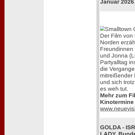
Januar 2026
Der Film von 
Norden erzäh
Freundinnen 
und Jonna (L
Partyalltag i
die Vergangen
mitreißender 
und sich trot
es weh tut.
Mehr zum Film
Kinotermine 
www.neuevis
GOLDA - IS
LADY. Bunde