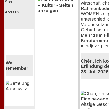
Sport
wirtschaftlic
+ Kultur - Seiten
Rahmenbedi
anzeigen
About us
WOMEN zeigt 
unterschiedli
Voraussetzun
Geburt sein 
Mehr zum Film
Kinotermine 
mindjazz-pic
Chéri, ich k
We
Erfindung de
remember
23. Juli 2026
Eine bewege
witzige Gesch