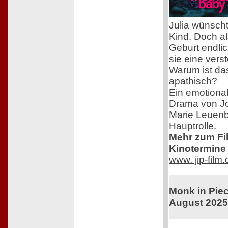
Julia wünscht
Kind. Doch al
Geburt endlich
sie eine vers
Warum ist das
apathisch?
Ein emotional
Drama von J
Marie Leuenb
Hauptrolle.
Mehr zum Film
Kinotermine 
www. jip-film
Monk in Piec
August 202