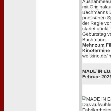
Ausnahmeaut
mit Original
Bachmanns Sc
poetischen S
der Regie von
startet pünkt
Geburtstag v
Bachmann.
Mehr zum Film
Kinotermine 
weltkino.de/
MADE IN EU. 
Februar 202
Das aufwühl
Fabrikarbeiter