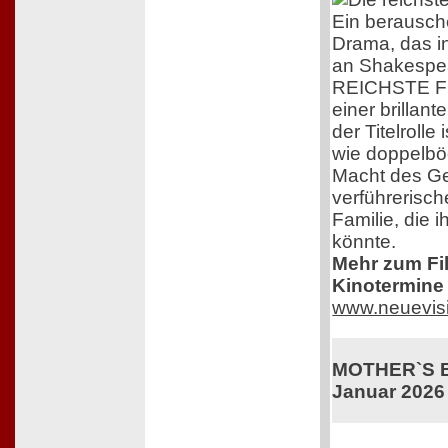
Ein berausc
Drama, das i
an Shakespea
REICHSTE F
einer brillant
der Titelrolle
wie doppelböd
Macht des G
verführerisc
Familie, die 
könnte.
Mehr zum Film
Kinotermine 
www.neuevis
MOTHER`S BA
Januar 2026