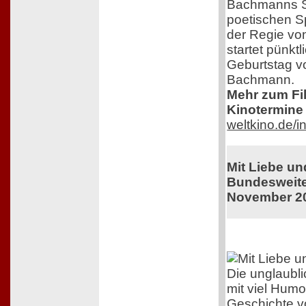
Bachmanns Sc
poetischen S
der Regie von
startet pünkt
Geburtstag v
Bachmann.
Mehr zum Film
Kinotermine 
weltkino.de/
Mit Liebe u
Bundesweiter
November 2
Die unglaubl
mit viel Humo
Geschichte v