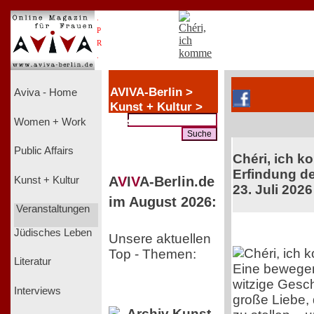
.
P
R
.
AVIVA-Berlin >
Aviva - Home
Kunst + Kultur >
Music
Women + Work
Public Affairs
Chéri, ich k
Erfindung de
A
V
I
V
A-Berlin.de
Kunst + Kultur
23. Juli 2026
im August 2026:
Veranstaltungen
Jüdisches Leben
Unsere aktuellen
Top - Themen:
Literatur
Eine bewege
witzige Gesch
Interviews
große Liebe, 
Archiv Kunst