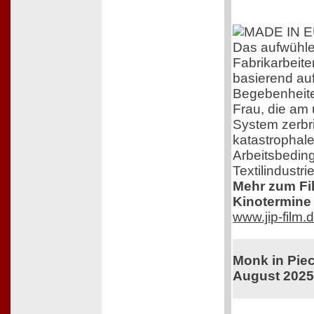
Das aufwühl
Fabrikarbeiter
basierend au
Begebenheite
Frau, die am
System zerbri
katastrophal
Arbeitsbedin
Textilindustrie
Mehr zum Film
Kinotermine 
www.jip-film.
Monk in Piec
August 202