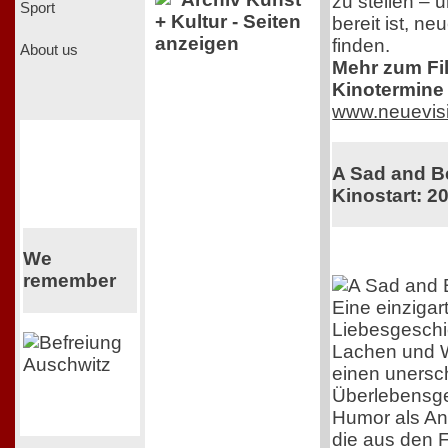
zu stellen – 
Sport
+ Kultur - Seiten
bereit ist, n
anzeigen
finden.
About us
Mehr zum Film
Kinotermine 
www.neuevis
A Sad and Be
Kinostart: 2
We
remember
Eine einzigar
Liebesgeschi
Lachen und 
einen unersch
Überlebensgei
Humor als Ant
die aus den F