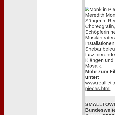
Meredith Mon
Sängerin, Re
Choreografin
Schöpferin n
Musiktheater
Installatione
Shebar beleuc
faszinierend
Klängen und B
Mosaik.
Mehr zum Fil
unter:
www.realficti
pieces.html
SMALLTOWN
Bundesweiter