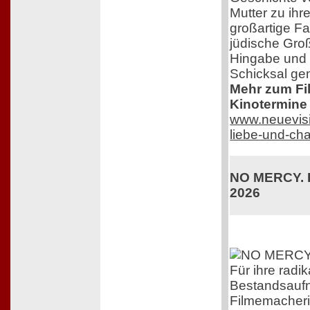
Mutter zu ihr
großartige F
jüdische Groß
Hingabe und 
Schicksal ge
Mehr zum Film
Kinotermine 
www.neuevisi
liebe-und-ch
NO MERCY. K
2026
Für ihre radik
Bestandsaufn
Filmemacherin