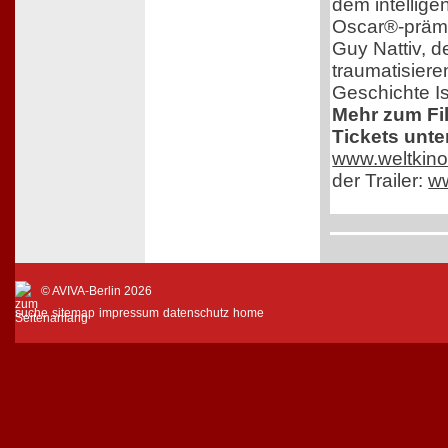
dem intelligen
Oscar®-prämi
Guy Nattiv, de
traumatisiere
Geschichte Is
Mehr zum Fi
Tickets unte
www.weltkino
der Trailer:
w
© AVIVA-Berlin 2026
suche
sitemap
impressum
datenschutz
home