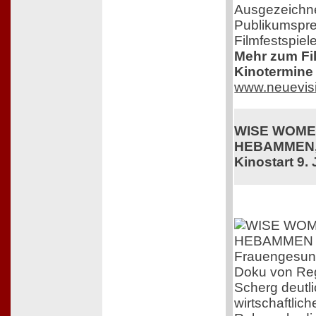
Ausgezeichne
Publikumspre
Filmfestspiel
Mehr zum Film
Kinotermine 
www.neuevis
WISE WOME
HEBAMMEN,
Kinostart 9. 
Frauengesundh
Doku von Reg
Scherg deutli
wirtschaftlic