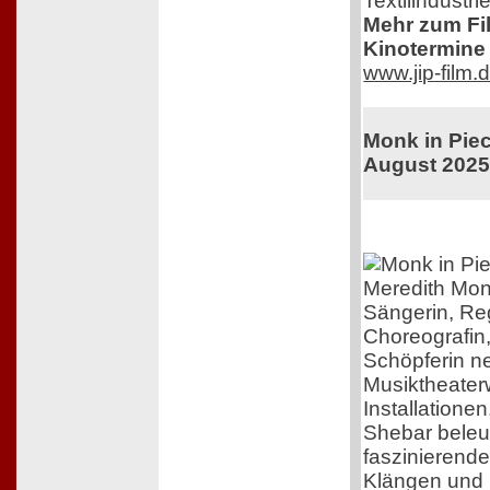
Textilindustrie
Mehr zum Film
Kinotermine 
www.jip-film.
Monk in Piec
August 202
Meredith Mon
Sängerin, Re
Choreografin
Schöpferin n
Musiktheater
Installatione
Shebar beleuc
faszinierend
Klängen und B