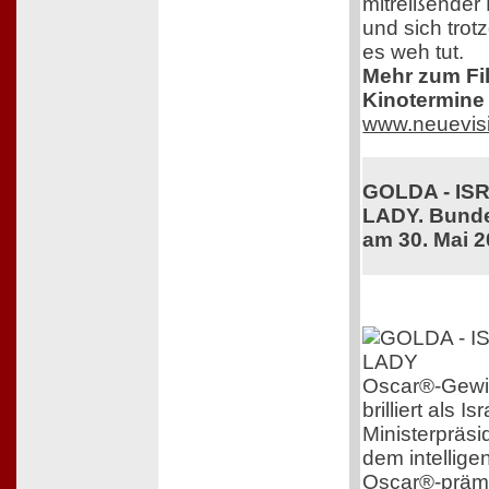
mitreißender 
und sich trot
es weh tut.
Mehr zum Film
Kinotermine 
www.neuevis
GOLDA - IS
LADY. Bunde
am 30. Mai 
Oscar®-Gewin
brilliert als 
Ministerpräsi
dem intelligen
Oscar®-prämi