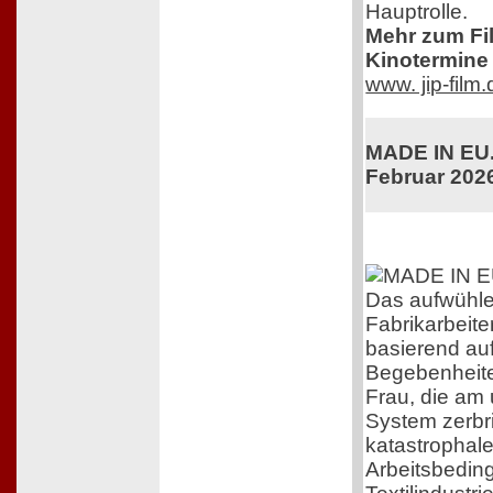
Hauptrolle.
Mehr zum Film
Kinotermine 
www. jip-film
MADE IN EU. 
Februar 202
Das aufwühl
Fabrikarbeiter
basierend au
Begebenheite
Frau, die am
System zerbri
katastrophal
Arbeitsbedin