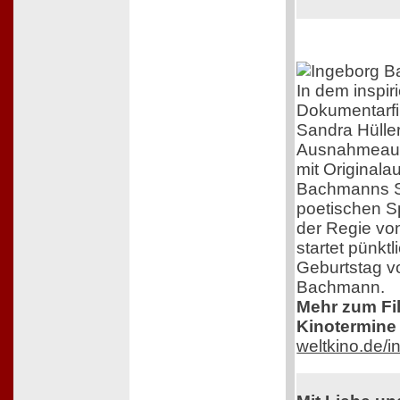
In dem inspir
Dokumentarfi
Sandra Hüller
Ausnahmeaut
mit Original
Bachmanns Sc
poetischen S
der Regie von
startet pünkt
Geburtstag v
Bachmann.
Mehr zum Film
Kinotermine 
weltkino.de/