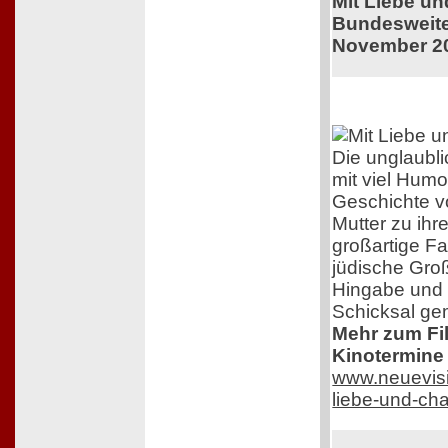
Mit Liebe u
Bundesweiter
November 2
Die unglaubl
mit viel Humo
Geschichte v
Mutter zu ihr
großartige F
jüdische Groß
Hingabe und 
Schicksal ge
Mehr zum Film
Kinotermine 
www.neuevisi
liebe-und-ch