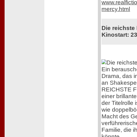
www.realficti
mercy.html
Die reichste
Kinostart: 23
Ein berausc
Drama, das i
an Shakespea
REICHSTE F
einer brillant
der Titelrolle
wie doppelböd
Macht des G
verführerisc
Familie, die 
könnte.