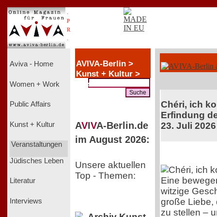
.
P
R
.
AVIVA-Berlin >
Aviva - Home
Kunst + Kultur >
Music
Women + Work
Chéri, ich k
Public Affairs
Erfindung de
A
V
I
V
A-Berlin.de
Kunst + Kultur
23. Juli 2026
im August 2026:
Veranstaltungen
Jüdisches Leben
Unsere aktuellen
Top - Themen:
Eine bewege
Literatur
witzige Gesch
große Liebe, 
Interviews
zu stellen – 
Archiv Kunst