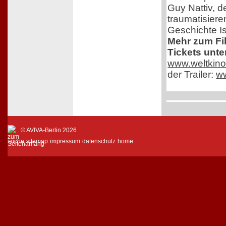
Guy Nattiv, de
traumatisiere
Geschichte Is
Mehr zum Fi
Tickets unte
www.weltkino
der Trailer:
w
© AVIVA-Berlin 2026
suche
sitemap
impressum
datenschutz
home