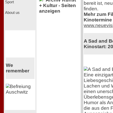
Sport
bereit ist, n
+ Kultur - Seiten
finden.
anzeigen
About us
Mehr zum Film
Kinotermine 
www.neuevis
A Sad and Be
Kinostart: 2
We
remember
Eine einzigar
Liebesgeschi
Lachen und 
einen unersch
Überlebensgei
Humor als Ant
die aus den F