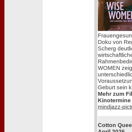
Frauengesundh
Doku von Reg
Scherg deutli
wirtschaftlic
Rahmenbedi
WOMEN zeigt 
unterschiedli
Voraussetzun
Geburt sein 
Mehr zum Film
Kinotermine 
mindjazz-pic
Cotton Queen
April 2026