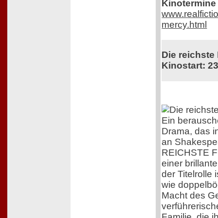
Kinotermine 
www.realficti
mercy.html
Die reichste
Kinostart: 23
Ein berausc
Drama, das i
an Shakespea
REICHSTE F
einer brillant
der Titelrolle
wie doppelböd
Macht des G
verführerisc
Familie, die 