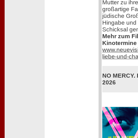
Mutter zu ihr
großartige F
jüdische Groß
Hingabe und 
Schicksal ge
Mehr zum Film
Kinotermine 
www.neuevisi
liebe-und-ch
NO MERCY. K
2026