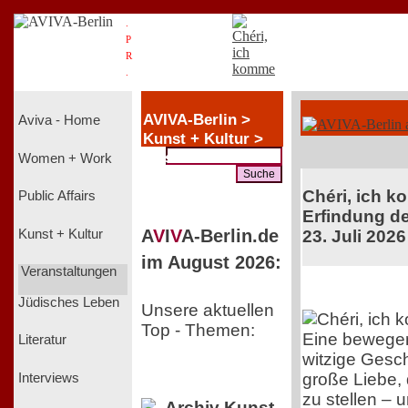
.
P
R
.
AVIVA-Berlin >
Aviva - Home
Kunst + Kultur >
Music
Women + Work
Chéri, ich k
Public Affairs
Erfindung de
A
V
I
V
A-Berlin.de
Kunst + Kultur
23. Juli 2026
im August 2026:
Veranstaltungen
Jüdisches Leben
Unsere aktuellen
Top - Themen:
Eine bewege
Literatur
witzige Gesch
große Liebe, 
Interviews
zu stellen – 
Archiv Kunst