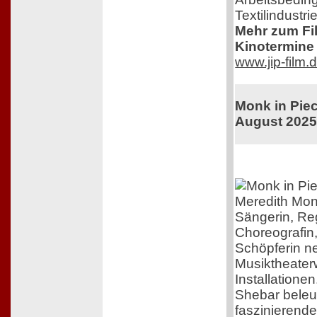
Textilindustrie
Mehr zum Film
Kinotermine 
www.jip-film.
Monk in Piec
August 202
Meredith Mon
Sängerin, Re
Choreografin
Schöpferin n
Musiktheater
Installatione
Shebar beleuc
faszinierend