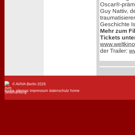
Oscar®-prämi
Guy Nattiv, de
traumatisiere
Geschichte Is
Mehr zum Fi
Tickets unte
www.weltkino
der Trailer:
w
© AVIVA-Berlin 2026
suche
sitemap
impressum
datenschutz
home