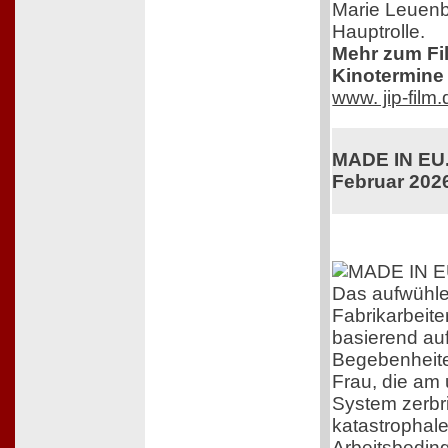
Marie Leuenb
Hauptrolle.
Mehr zum Film
Kinotermine 
www. jip-film
MADE IN EU. 
Februar 202
Das aufwühl
Fabrikarbeiter
basierend au
Begebenheite
Frau, die am
System zerbri
katastrophal
Arbeitsbedin