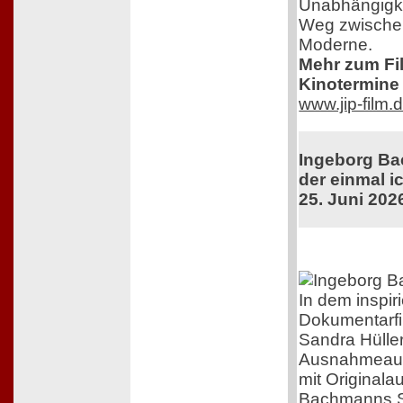
Unabhängigkei
Weg zwischen
Moderne.
Mehr zum Film
Kinotermine 
www.jip-film.
Ingeborg Ba
der einmal ic
25. Juni 202
In dem inspir
Dokumentarfi
Sandra Hüller
Ausnahmeaut
mit Original
Bachmanns Sc