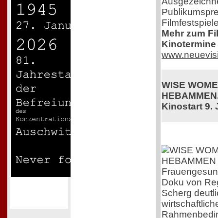
Ausgezeichne
Publikumspre
Filmfestspiel
Mehr zum Film
Kinotermine 
www.neuevis
WISE WOME
HEBAMMEN,
Kinostart 9. 
Frauengesundh
Doku von Reg
Scherg deutli
wirtschaftlic
Rahmenbedi