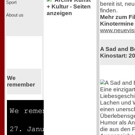
Sport
bereit ist, n
+ Kultur - Seiten
finden.
anzeigen
About us
Mehr zum Film
Kinotermine 
www.neuevis
A Sad and Be
Kinostart: 2
We
remember
Eine einzigar
Liebesgeschi
Lachen und 
einen unersch
Überlebensgei
Humor als Ant
die aus den F