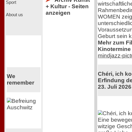
Sport
wirtschaftlic
+ Kultur - Seiten
Rahmenbedi
anzeigen
About us
WOMEN zeigt 
unterschiedli
Voraussetzun
Geburt sein 
Mehr zum Film
Kinotermine 
mindjazz-pic
Chéri, ich k
We
Erfindung de
remember
23. Juli 2026
Eine bewege
witzige Gesch