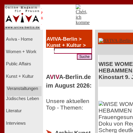
.
P
R
.
AVIVA-Berlin >
Aviva - Home
Kunst + Kultur >
Music
Women + Work
WISE WOME
Public Affairs
HEBAMMEN,
A
V
I
V
A-Berlin.de
Kunst + Kultur
Kinostart 9. 
im August 2026:
Veranstaltungen
Jüdisches Leben
Unsere aktuellen
Top - Themen:
Literatur
Frauengesundh
Doku von Reg
Interviews
Scherg deutli
Archiv Kunst