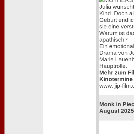
Julia wünscht
Kind. Doch al
Geburt endlich
sie eine vers
Warum ist das
apathisch?
Ein emotional
Drama von J
Marie Leuenb
Hauptrolle.
Mehr zum Film
Kinotermine 
www. jip-film
Monk in Piec
August 202