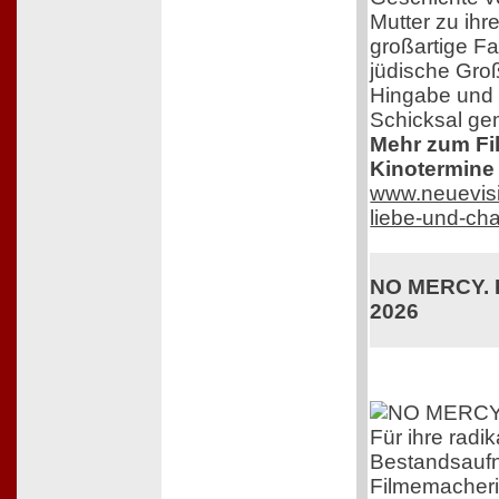
Mutter zu ihr
großartige F
jüdische Groß
Hingabe und 
Schicksal ge
Mehr zum Film
Kinotermine 
www.neuevisi
liebe-und-ch
NO MERCY. K
2026
Für ihre radik
Bestandsaufn
Filmemacherin