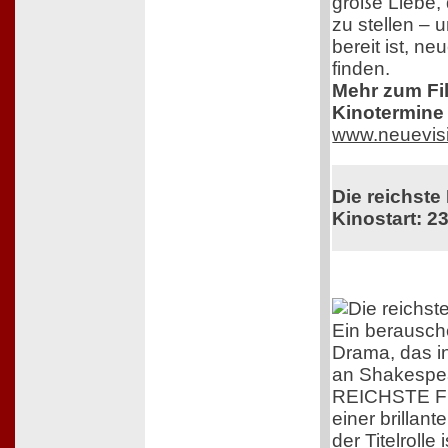
große Liebe, 
zu stellen – 
bereit ist, n
finden.
Mehr zum Film
Kinotermine 
www.neuevis
Die reichste
Kinostart: 23
Ein berausc
Drama, das i
an Shakespea
REICHSTE F
einer brillant
der Titelrolle