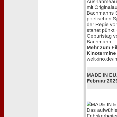
Ausnahmeaut
mit Original
Bachmanns Sc
poetischen S
der Regie von
startet pünkt
Geburtstag v
Bachmann.
Mehr zum Film
Kinotermine 
weltkino.de/
MADE IN EU. 
Februar 202
Das aufwühl
Fabrikarbeiter