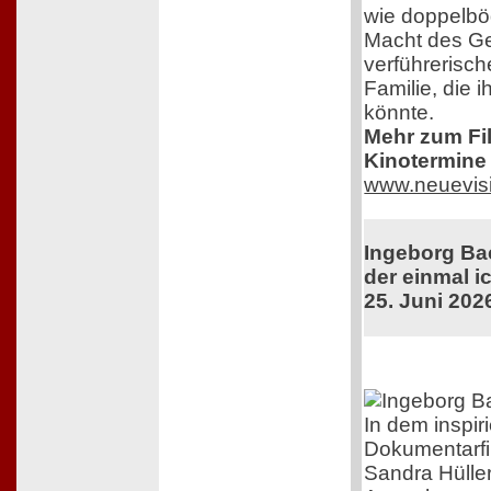
wie doppelböd
Macht des G
verführerisc
Familie, die 
könnte.
Mehr zum Film
Kinotermine 
www.neuevis
Ingeborg Ba
der einmal ic
25. Juni 202
In dem inspir
Dokumentarfi
Sandra Hüller