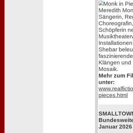
Meredith Mon
Sängerin, Re
Choreografin
Schöpferin n
Musiktheater
Installatione
Shebar beleuc
faszinierend
Klängen und B
Mosaik.
Mehr zum Fil
unter:
www.realficti
pieces.html
SMALLTOWN
Bundesweiter
Januar 2026