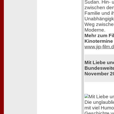
Sudan. Hin- 
zwischen den
Familie und 
Unabhängigkei
Weg zwischen
Moderne.
Mehr zum Film
Kinotermine 
www.jip-film.
Mit Liebe u
Bundesweiter
November 2
Die unglaubl
mit viel Humo
Geschichte v