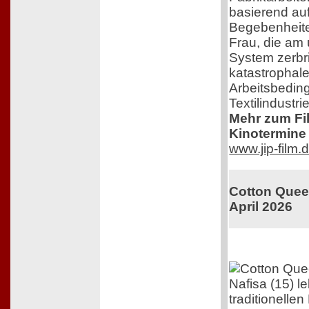
basierend au
Begebenheite
Frau, die am
System zerbri
katastrophal
Arbeitsbedin
Textilindustrie
Mehr zum Film
Kinotermine 
www.jip-film.
Cotton Queen
April 2026
Nafisa (15) l
traditionelle