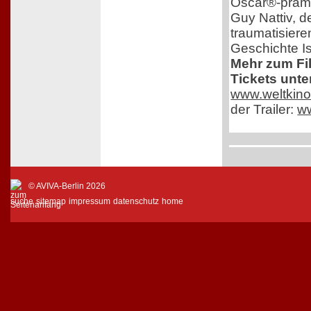
Oscar®-prämi
Guy Nattiv, de
traumatisiere
Geschichte Is
Mehr zum Fi
Tickets unte
www.weltkino
der Trailer:
w
© AVIVA-Berlin 2026
suche
sitemap
impressum
datenschutz
home