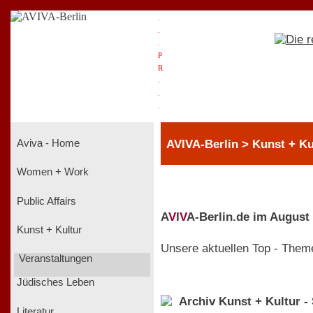
.
.
.
P
R
.
.
.
AVIVA-Berlin > Kunst + Ku
Aviva - Home
Women + Work
Public Affairs
A
V
I
V
A-Berlin.de im August
Kunst + Kultur
Unsere aktuellen Top - Them
Veranstaltungen
Jüdisches Leben
Archiv Kunst + Kultur -
Literatur