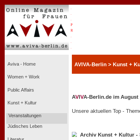
.
.
.
P
R
.
.
.
AVIVA-Berlin > Kunst + Ku
Aviva - Home
Women + Work
Public Affairs
A
V
I
V
A-Berlin.de im August
Kunst + Kultur
Unsere aktuellen Top - Them
Veranstaltungen
Jüdisches Leben
Archiv Kunst + Kultur -
Literatur