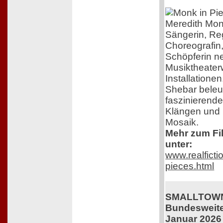
Meredith Mon
Sängerin, Re
Choreografin
Schöpferin n
Musiktheater
Installatione
Shebar beleuc
faszinierend
Klängen und B
Mosaik.
Mehr zum Fil
unter:
www.realficti
pieces.html
SMALLTOWN
Bundesweiter
Januar 2026