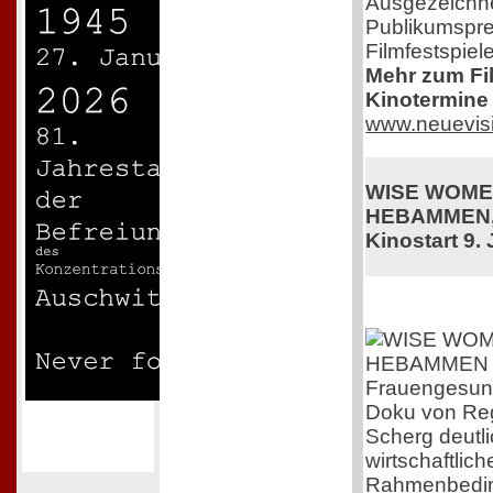
Ausgezeichne
Publikumspre
Filmfestspiel
Mehr zum Film
Kinotermine 
www.neuevis
WISE WOME
HEBAMMEN,
Kinostart 9. 
Frauengesundh
Doku von Reg
Scherg deutli
wirtschaftlic
Rahmenbedi