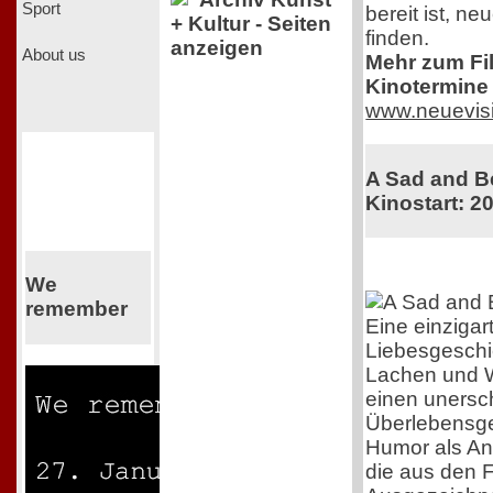
Sport
bereit ist, n
+ Kultur - Seiten
finden.
anzeigen
About us
Mehr zum Film
Kinotermine 
www.neuevis
A Sad and Be
Kinostart: 2
We
remember
Eine einzigar
Liebesgeschi
Lachen und 
einen unersch
Überlebensgei
Humor als Ant
die aus den F