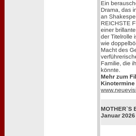
Ein berausc
Drama, das i
an Shakespea
REICHSTE F
einer brillant
der Titelrolle
wie doppelböd
Macht des G
verführerisc
Familie, die 
könnte.
Mehr zum Film
Kinotermine 
www.neuevis
MOTHER`S BA
Januar 2026