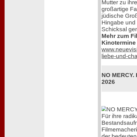
Mutter zu ihr
großartige F
jüdische Groß
Hingabe und 
Schicksal ge
Mehr zum Film
Kinotermine 
www.neuevisi
liebe-und-ch
NO MERCY. K
2026
Für ihre radik
Bestandsaufn
Filmemacherin
der bedeuten