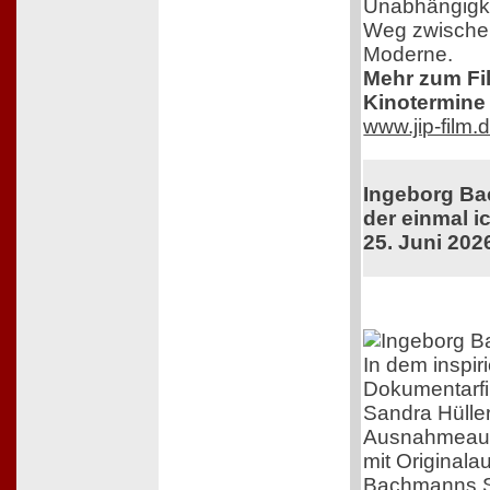
Unabhängigkei
Weg zwischen
Moderne.
Mehr zum Film
Kinotermine 
www.jip-film.
Ingeborg Ba
der einmal ic
25. Juni 202
In dem inspir
Dokumentarfi
Sandra Hüller
Ausnahmeaut
mit Original
Bachmanns Sc