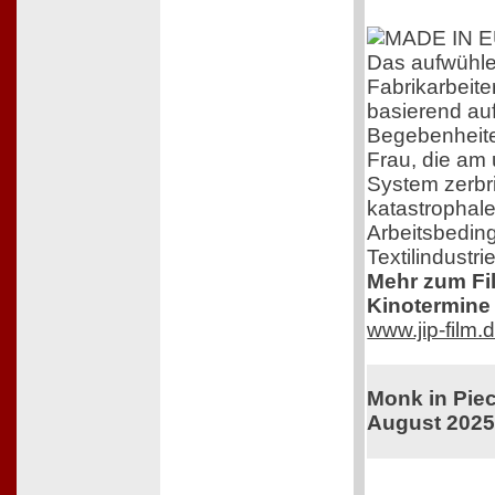
Das aufwühl
Fabrikarbeiter
basierend au
Begebenheite
Frau, die am
System zerbri
katastrophal
Arbeitsbedin
Textilindustrie
Mehr zum Film
Kinotermine 
www.jip-film.
Monk in Piec
August 202