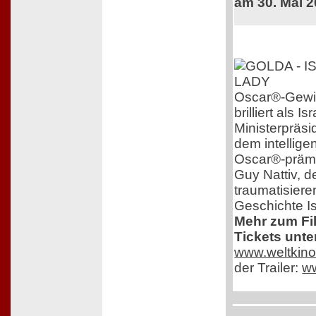
am 30. Mai 
Oscar®-Gewin
brilliert als 
Ministerpräsi
dem intelligen
Oscar®-prämi
Guy Nattiv, de
traumatisiere
Geschichte Is
Mehr zum Fi
Tickets unte
www.weltkino
der Trailer:
w