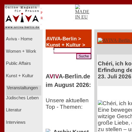
.
P
R
.
AVIVA-Berlin >
Aviva - Home
Kunst + Kultur >
Music
Women + Work
Chéri, ich k
Public Affairs
Erfindung de
A
V
I
V
A-Berlin.de
Kunst + Kultur
23. Juli 2026
im August 2026:
Veranstaltungen
Jüdisches Leben
Unsere aktuellen
Top - Themen:
Eine bewege
Literatur
witzige Gesch
große Liebe, 
Interviews
zu stellen – 
Archiv Kunst