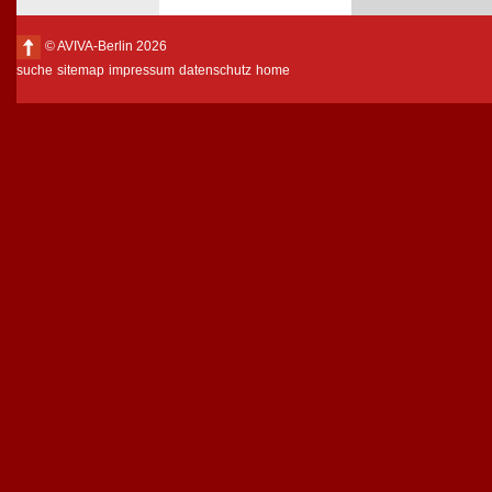
© AVIVA-Berlin 2026
suche
sitemap
impressum
datenschutz
home