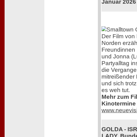
Januar 2026
Der Film von 
Norden erzäh
Freundinnen 
und Jonna (L
Partyalltag i
die Vergangen
mitreißender 
und sich trot
es weh tut.
Mehr zum Film
Kinotermine 
www.neuevis
GOLDA - IS
LADY. Bunde