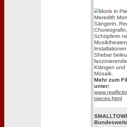
Meredith Mon
Sängerin, Re
Choreografin
Schöpferin n
Musiktheater
Installatione
Shebar beleuc
faszinierend
Klängen und B
Mosaik.
Mehr zum Fil
unter:
www.realficti
pieces.html
SMALLTOWN
Bundesweiter