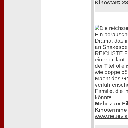
Kinostart: 23
Ein berausc
Drama, das i
an Shakespea
REICHSTE F
einer brillant
der Titelrolle
wie doppelböd
Macht des G
verführerisc
Familie, die 
könnte.
Mehr zum Film
Kinotermine 
www.neuevis