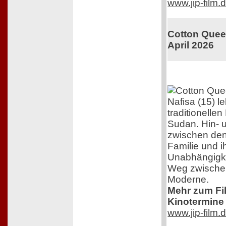
www.jip-film.
Cotton Queen
April 2026
Nafisa (15) l
traditionelle
Sudan. Hin- 
zwischen den
Familie und 
Unabhängigkei
Weg zwischen
Moderne.
Mehr zum Film
Kinotermine 
www.jip-film.