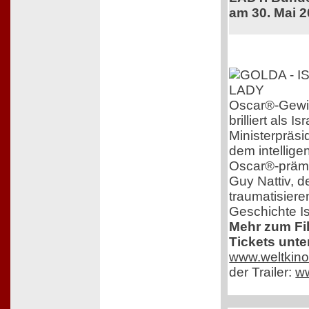
am 30. Mai 
Oscar®-Gewin
brilliert als 
Ministerpräsi
dem intelligen
Oscar®-prämi
Guy Nattiv, de
traumatisiere
Geschichte Is
Mehr zum Fi
Tickets unte
www.weltkino
der Trailer:
w