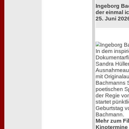
Ingeborg Ba
der einmal ic
25. Juni 202
In dem inspir
Dokumentarfi
Sandra Hüller
Ausnahmeaut
mit Original
Bachmanns Sc
poetischen S
der Regie von
startet pünkt
Geburtstag v
Bachmann.
Mehr zum Film
Kinotermine 