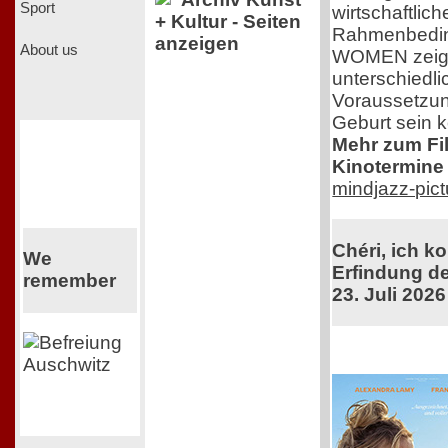
Sport
wirtschaftlic
+ Kultur - Seiten
Rahmenbedi
anzeigen
About us
WOMEN zeigt 
unterschiedli
Voraussetzun
Geburt sein 
Mehr zum Film
Kinotermine 
mindjazz-pic
Chéri, ich k
We
Erfindung de
remember
23. Juli 2026