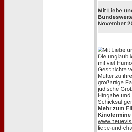
Mit Liebe u
Bundesweiter
November 2
Die unglaubl
mit viel Humo
Geschichte v
Mutter zu ihr
großartige F
jüdische Groß
Hingabe und 
Schicksal ge
Mehr zum Film
Kinotermine 
www.neuevisi
liebe-und-ch