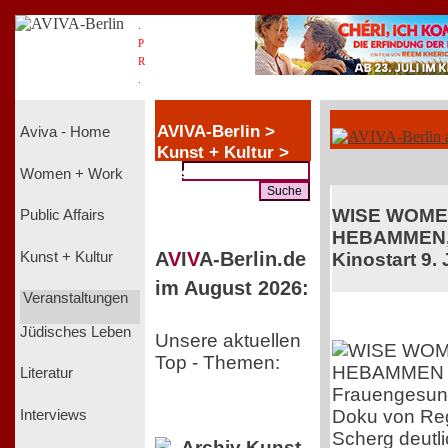
.
P
R
.
AVIVA-Berlin >
Aviva - Home
Kunst + Kultur >
Music
Women + Work
WISE WOME
Public Affairs
HEBAMMEN,
A
V
I
V
A-Berlin.de
Kunst + Kultur
Kinostart 9. 
im August 2026:
Veranstaltungen
Jüdisches Leben
Unsere aktuellen
Top - Themen:
Literatur
Frauengesundh
Doku von Reg
Interviews
Scherg deutli
Archiv Kunst