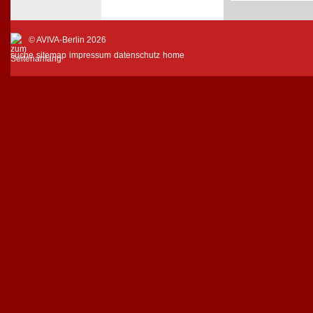
© AVIVA-Berlin 2026
suche
sitemap
impressum
datenschutz
home