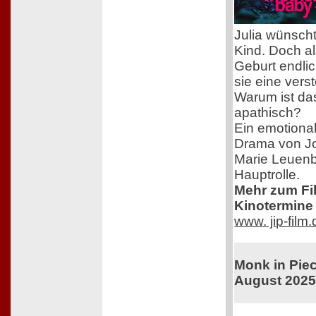
Julia wünscht
Kind. Doch al
Geburt endlich
sie eine vers
Warum ist das
apathisch?
Ein emotional
Drama von J
Marie Leuenb
Hauptrolle.
Mehr zum Film
Kinotermine 
www. jip-film
Monk in Piec
August 202