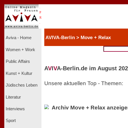
.
P
R
.
AVIVA-Berlin > Move + Relax
Aviva - Home
Women + Work
Public Affairs
A
V
I
V
A-Berlin.de im August 202
Kunst + Kultur
Unsere aktuellen Top - Themen:
Jüdisches Leben
Literatur
Archiv Move + Relax anzeig
Interviews
Sport