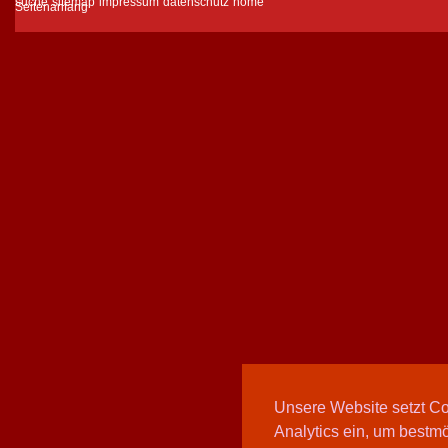
suche
sitemap
impressum
datenschutz
home
Unsere Website setzt C
Analytics ein, um bestmö