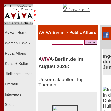
.
P
R
.
AVIVA-Berlin > Public Affairs
Aviva - Home
Women + Work
Public Affairs
Ing
A
V
I
V
A-Berlin.de im
der
Kunst + Kultur
August 2026:
Jun
Jüdisches Leben
Unsere aktuellen Top -
Literatur
Themen:
In 
Interviews
Dok
Sport
Hül