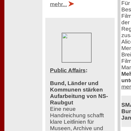
Für 
mehr...
Bes
Fil
der
Reg
zus
Ali
Men
Bre
Film
Man
Public Affairs
:
Meh
unt
Bund, Länder und
mer
Kommunen stärken
Aufarbeitung von NS-
Raubgut
SM
Eine neue
Bun
Handreichung schafft
Jan
klare Leitlinien für
Museen, Archive und