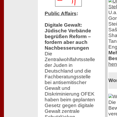
U.a
Public Affairs
:
Gor
Ste
Digitale Gewalt:
Saš
Jüdische Verbände
Sha
begrüßen Reform –
Tan
fordern aber auch
Eng
Nachbesserungen
Meh
Die
Bes
Zentralwohlfahrtsstelle
hen
der Juden in
Deutschland und die
Fachberatungsstelle
Wo
bei antisemitischer
Gewalt und
Diskriminierung OFEK
haben beim geplanten
Die
Gesetz gegen digitale
Be
Gewalt zentrale
ver
Schutzlücken