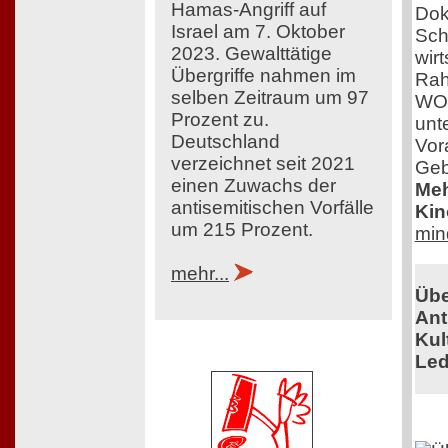
Hamas-Angriff auf
Dok
Israel am 7. Oktober
Sch
2023. Gewalttätige
wir
Übergriffe nahmen im
Rah
selben Zeitraum um 97
WOM
Prozent zu.
unt
Deutschland
Vor
verzeichnet seit 2021
Geb
einen Zuwachs der
Meh
antisemitischen Vorfälle
Kin
um 215 Prozent.
min
mehr...
Übe
Ant
Kul
Led