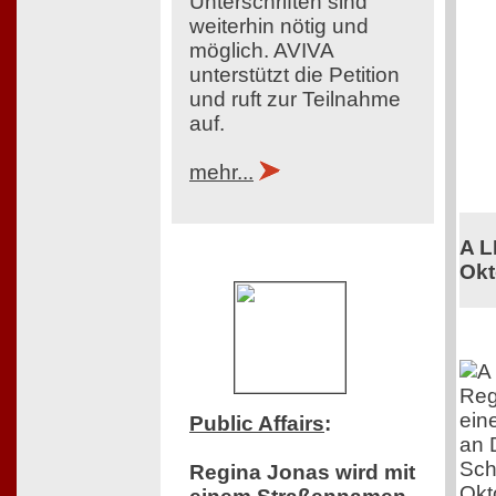
Unterschriften sind
weiterhin nötig und
möglich. AVIVA
unterstützt die Petition
und ruft zur Teilnahme
auf.
mehr...
A L
Okt
Reg
ein
Public Affairs
:
an 
Sch
Regina Jonas wird mit
Okt