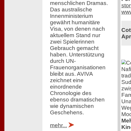
menschlichen Dramas.
sto
Das australische
www
Innenministerium
gewährt humanitäre
Visa, von denen nach
Cot
aktuellem Stand nur
Apr
zwei Spielerinnen
Gebrauch gemacht
haben. Unterstützung
durch UN-
Frauenorganisationen
Nafi
bleibt aus. AVIVA
tra
zeichnet eine
Sud
einordnende
zwi
Chronologie des
Fam
ebenso dramatischen
Una
wie dynamischen
Weg
Geschehens.
Mod
Meh
mehr...
Kin