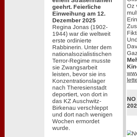
einem Straßennamen
Oz 
geehrt. Feierliche
mul
Einweihung am 12.
Eri
Dezember 2025
Zus
Regina Jonas (1902-
Fik
1944) war die weltweit
Und
erste ordinierte
Dav
Rabbinerin. Unter dem
Gaz
nationalsozialistischen
Meh
Terror-Regime musste
Kin
sie Zwangsarbeit
www
leisten, bevor sie ins
lett
Konzentrationslager
nach Theresienstadt
deportiert, von dort in
NO 
das KZ Auschwitz-
202
Birkenau verschleppt
und dort nach wenigen
Wochen ermordet
wurde.