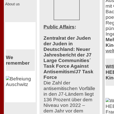
Aus
About us
mit
Bac
poe
Reg
Public Affairs
:
pün
Ing
Zentralrat der Juden
Meh
der Juden in
Kin
Deutschland: Neuer
wel
Jahresbericht der J7
We
Large Communities´
remember
Task Force Against
WI
Antisemitism/J7 Task
HE
Force
Kin
Die Zahl der
antisemitischen Vorfälle
in den J7-Ländern liegt
136 Prozent über dem
Niveau von 2022 –
dem Jahr vor dem
Fra