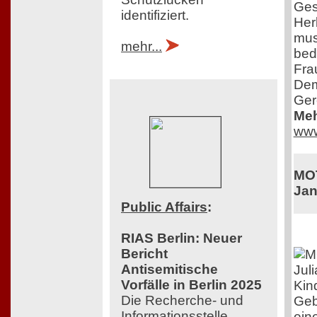
Ges
identifiziert.
Herk
mus
mehr...
bed
Fra
Dem
Ger
Meh
www
MOT
Jan
Public Affairs
:
RIAS Berlin: Neuer
Bericht
Antisemitische
Jul
Vorfälle in Berlin 2025
Kin
Die Recherche- und
Gebu
Informationsstelle
ein