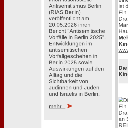
Antisemitismus Berlin
ist
(RIAS Berlin)
Ein
veröffentlicht am
Dra
20.05.2026 ihren
Mar
Bericht "Antisemitische
Hau
Vorfälle in Berlin 2025".
Meh
Entwicklungen im
Kin
antisemitischen
www
Vorfallgeschehen in
Berlin 2025 sowie
Die
Auswirkungen auf den
Kin
Alltag und die
Sichtbarkeit von
Jüdinnen und Juden
und Israelis in Berlin.
Ein
mehr...
Dra
an 
RE