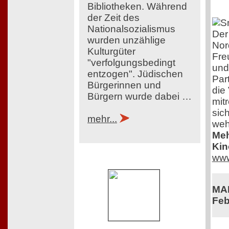
Bibliotheken. Während
der Zeit des
Nationalsozialismus
Der
wurden unzählige
Nor
Kulturgüter
Fre
"verfolgungsbedingt
und
entzogen". Jüdischen
Par
Bürgerinnen und
die
Bürgern wurde dabei …
mit
sich
mehr...
weh
Meh
Kin
www
MAD
Feb