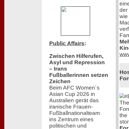
eine
der 
wie
Mac
ver
Fam
Meh
Public Affairs
:
Kin
www
Zwischen Hilferufen,
Asyl und Repression
– Irans
Hos
Fußballerinnen setzen
Fo
Zeichen
Beim AFC Women´s
Asian Cup 2026 in
Australien gerät das
The
iranische Frauen-
For
Fußballnationalteam
the
ins Zentrum eines
stor
politischen und
For