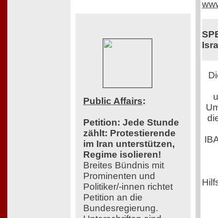
www
SPE
Isra
Di
u
Public Affairs
:
Um
di
Petition: Jede Stunde
zählt: Protestierende
IB
im Iran unterstützen,
Regime isolieren!
Breites Bündnis mit
Prominenten und
Hilf
Politiker/-innen richtet
Petition an die
Bundesregierung.