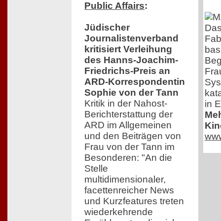
Public Affairs
:
Jüdischer
Das
Journalistenverband
Fabr
kritisiert Verleihung
bas
des Hanns-Joachim-
Beg
Friedrichs-Preis an
Fra
ARD-Korrespondentin
Sys
Sophie von der Tann
kat
Kritik in der Nahost-
in E
Berichterstattung der
Meh
ARD im Allgemeinen
Kin
und den Beiträgen von
www
Frau von der Tann im
Besonderen: "An die
Stelle
multidimensionaler,
facettenreicher News
und Kurzfeatures treten
wiederkehrende