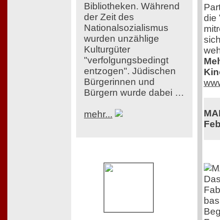
Bibliotheken. Während
Par
der Zeit des
die
Nationalsozialismus
mit
wurden unzählige
sich
Kulturgüter
weh
"verfolgungsbedingt
Meh
entzogen". Jüdischen
Kin
Bürgerinnen und
www
Bürgern wurde dabei …
MAD
mehr...
Feb
Das
Fabr
bas
Beg