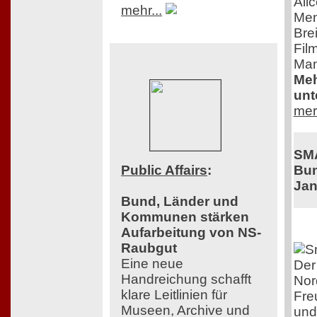
Ali
mehr...
Men
Bre
Film
Man
Meh
unt
mer
SM
Bun
Public Affairs
:
Jan
Bund, Länder und
Kommunen stärken
Aufarbeitung von NS-
Raubgut
Eine neue
Der
Handreichung schafft
Nor
klare Leitlinien für
Fre
Museen, Archive und
und