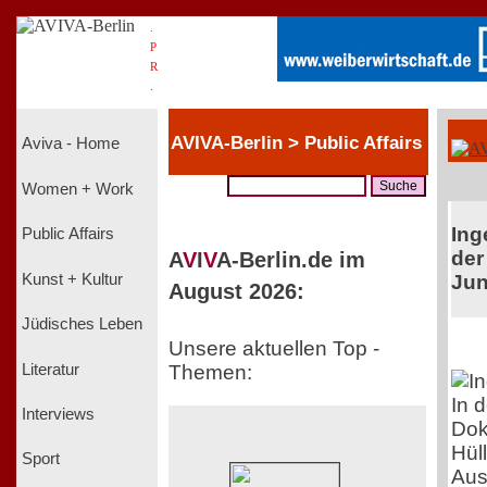
.
P
R
.
AVIVA-Berlin > Public Affairs
Aviva - Home
Women + Work
Ing
Public Affairs
der
A
V
I
V
A-Berlin.de im
Kunst + Kultur
Jun
August 2026:
Jüdisches Leben
Unsere aktuellen Top -
Literatur
Themen:
In 
Interviews
Dok
Hül
Sport
Aus