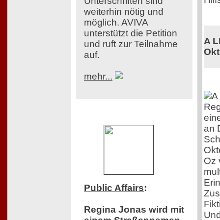
Unterschriften sind
weiterhin nötig und
möglich. AVIVA
unterstützt die Petition
A L
und ruft zur Teilnahme
Okt
auf.
mehr...
Reg
ein
an 
Sch
Okt
Oz 
mul
Eri
Public Affairs
:
Zus
Fik
Regina Jonas wird mit
Und