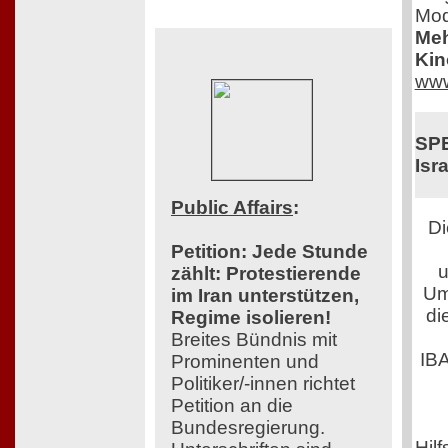
Mod
Meh
Kin
www
SPE
Isra
Public Affairs
:
Di
Petition: Jede Stunde
u
zählt: Protestierende
Um
im Iran unterstützen,
di
Regime isolieren!
Breites Bündnis mit
IB
Prominenten und
Politiker/-innen richtet
Petition an die
Bundesregierung.
Hilf