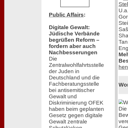
U.a
Public Affairs
:
Gor
Ste
Digitale Gewalt:
Saš
Jüdische Verbände
Sha
begrüßen Reform –
Tan
fordern aber auch
Eng
Nachbesserungen
Meh
Die
Bes
Zentralwohlfahrtsstelle
hen
der Juden in
Deutschland und die
Fachberatungsstelle
Wo
bei antisemitischer
Gewalt und
Diskriminierung OFEK
Die
haben beim geplanten
Be
Gesetz gegen digitale
ver
Gewalt zentrale
Ges
Schutzlücken