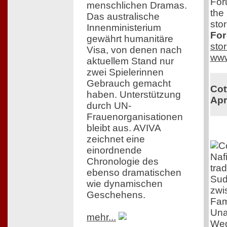
For
menschlichen Dramas.
the
Das australische
stor
Innenministerium
For
gewährt humanitäre
sto
Visa, von denen nach
www
aktuellem Stand nur
zwei Spielerinnen
Gebrauch gemacht
Cot
haben. Unterstützung
Apr
durch UN-
Frauenorganisationen
bleibt aus. AVIVA
zeichnet eine
einordnende
Nafi
Chronologie des
tra
ebenso dramatischen
Sud
wie dynamischen
zwi
Geschehens.
Fam
Una
mehr...
Weg