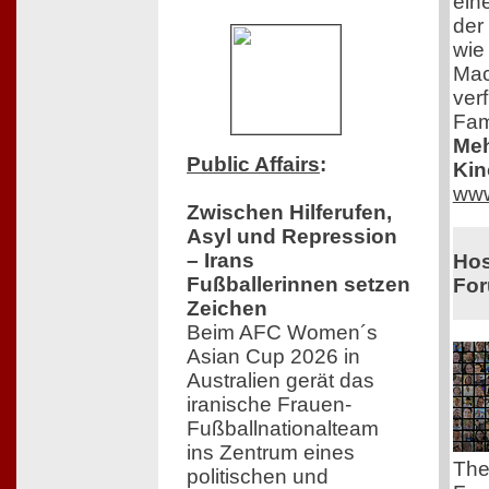
eine
der 
wie
Mac
ver
Fam
Meh
Public Affairs
:
Kin
www
Zwischen Hilferufen,
Asyl und Repression
– Irans
Hos
Fußballerinnen setzen
Fo
Zeichen
Beim AFC Women´s
Asian Cup 2026 in
Australien gerät das
iranische Frauen-
Fußballnationalteam
ins Zentrum eines
The
politischen und