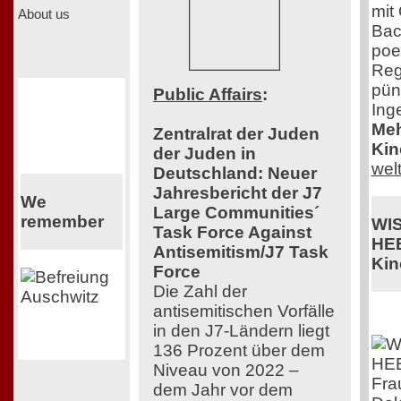
mit
About us
Bac
poe
Reg
pün
Public Affairs
:
Ing
Meh
Zentralrat der Juden
Kin
der Juden in
wel
Deutschland: Neuer
Jahresbericht der J7
We
Large Communities´
remember
WI
Task Force Against
HE
Antisemitism/J7 Task
Kin
Force
Die Zahl der
antisemitischen Vorfälle
in den J7-Ländern liegt
136 Prozent über dem
Niveau von 2022 –
Fra
dem Jahr vor dem