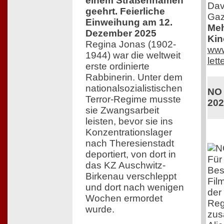
einem Straßennamen
Dav
geehrt. Feierliche
Gaz
Einweihung am 12.
Meh
Dezember 2025
Kin
Regina Jonas (1902-
www
1944) war die weltweit
lett
erste ordinierte
Rabbinerin. Unter dem
nationalsozialistischen
NO 
Terror-Regime musste
202
sie Zwangsarbeit
leisten, bevor sie ins
Konzentrationslager
nach Theresienstadt
deportiert, von dort in
Für 
das KZ Auschwitz-
Bes
Birkenau verschleppt
Fil
und dort nach wenigen
der
Wochen ermordet
Reg
wurde.
zus