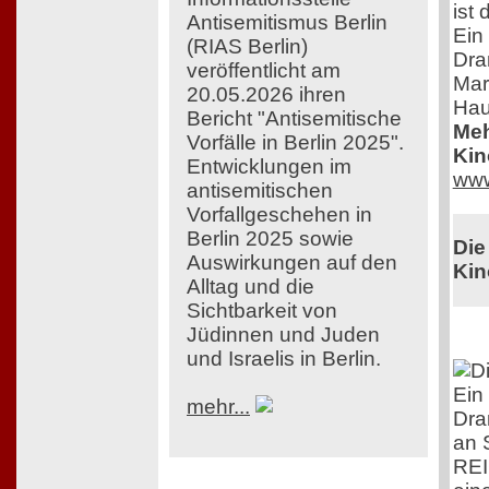
ist
Antisemitismus Berlin
Ein
(RIAS Berlin)
Dra
veröffentlicht am
Mar
20.05.2026 ihren
Hau
Bericht "Antisemitische
Meh
Vorfälle in Berlin 2025".
Kin
Entwicklungen im
www
antisemitischen
Vorfallgeschehen in
Berlin 2025 sowie
Die
Auswirkungen auf den
Kin
Alltag und die
Sichtbarkeit von
Jüdinnen und Juden
und Israelis in Berlin.
Ein
mehr...
Dra
an 
RE