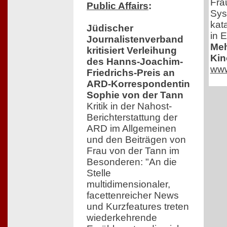
Fra
Public Affairs
:
Sys
kat
Jüdischer
in E
Journalistenverband
Meh
kritisiert Verleihung
Kin
des Hanns-Joachim-
www
Friedrichs-Preis an
ARD-Korrespondentin
Sophie von der Tann
Kritik in der Nahost-
Berichterstattung der
ARD im Allgemeinen
und den Beiträgen von
Frau von der Tann im
Besonderen: "An die
Stelle
multidimensionaler,
facettenreicher News
und Kurzfeatures treten
wiederkehrende