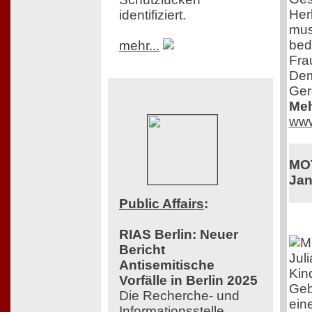
Herk
identifiziert.
mus
bed
mehr...
Fra
Dem
Ger
Meh
www
MOT
Jan
Public Affairs
:
RIAS Berlin: Neuer
Bericht
Jul
Antisemitische
Kin
Vorfälle in Berlin 2025
Gebu
Die Recherche- und
ein
Informationsstelle