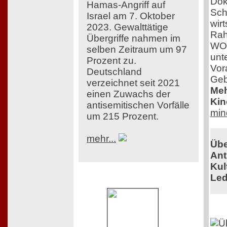
Dok
Hamas-Angriff auf
Sch
Israel am 7. Oktober
wir
2023. Gewalttätige
Rah
Übergriffe nahmen im
WOM
selben Zeitraum um 97
unt
Prozent zu.
Vor
Deutschland
Geb
verzeichnet seit 2021
Meh
einen Zuwachs der
Kin
antisemitischen Vorfälle
min
um 215 Prozent.
mehr...
Übe
Ant
Kul
Led