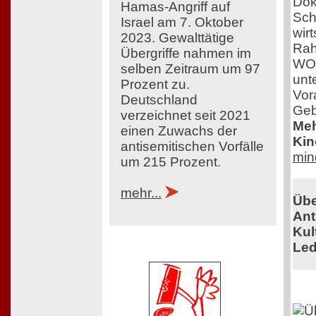
Dok
Hamas-Angriff auf
Sch
Israel am 7. Oktober
wir
2023. Gewalttätige
Rah
Übergriffe nahmen im
WOM
selben Zeitraum um 97
unt
Prozent zu.
Vor
Deutschland
Geb
verzeichnet seit 2021
Meh
einen Zuwachs der
Kin
antisemitischen Vorfälle
min
um 215 Prozent.
mehr...
Übe
Ant
Kul
Led