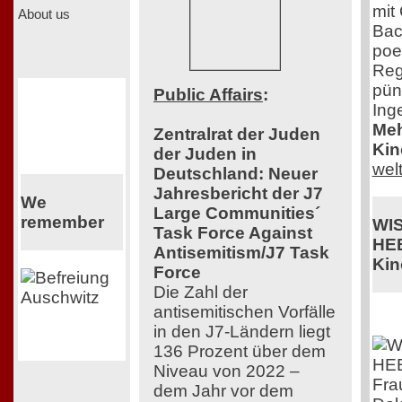
mit
About us
Bac
poe
Reg
pün
Public Affairs
:
Ing
Meh
Zentralrat der Juden
Kin
der Juden in
wel
Deutschland: Neuer
Jahresbericht der J7
We
Large Communities´
remember
WI
Task Force Against
HE
Antisemitism/J7 Task
Kin
Force
Die Zahl der
antisemitischen Vorfälle
in den J7-Ländern liegt
136 Prozent über dem
Niveau von 2022 –
Fra
dem Jahr vor dem