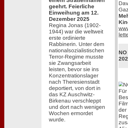
einem Straßennamen
Dav
geehrt. Feierliche
Gaz
Einweihung am 12.
Meh
Dezember 2025
Kin
Regina Jonas (1902-
www
1944) war die weltweit
lett
erste ordinierte
Rabbinerin. Unter dem
nationalsozialistischen
NO 
Terror-Regime musste
202
sie Zwangsarbeit
leisten, bevor sie ins
Konzentrationslager
nach Theresienstadt
deportiert, von dort in
Für 
das KZ Auschwitz-
Bes
Birkenau verschleppt
Fil
und dort nach wenigen
der
Wochen ermordet
Reg
wurde.
zus