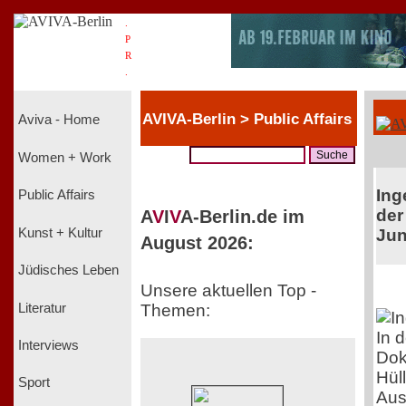
.
P
R
.
AVIVA-Berlin > Public Affairs
Aviva - Home
Women + Work
Ing
Public Affairs
der
A
V
I
V
A-Berlin.de im
Kunst + Kultur
Jun
August 2026:
Jüdisches Leben
Unsere aktuellen Top -
Literatur
Themen:
In 
Interviews
Dok
Hül
Sport
Aus