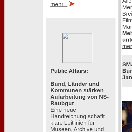
Ali
mehr...
Men
Bre
Film
Man
Meh
unt
mer
SM
Bun
Public Affairs
:
Jan
Bund, Länder und
Kommunen stärken
Aufarbeitung von NS-
Raubgut
Eine neue
Handreichung schafft
klare Leitlinien für
Museen, Archive und