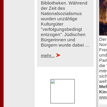
Bibliotheken. Während
der Zeit des
Nationalsozialismus
wurden unzählige
Kulturgüter
"verfolgungsbedingt
entzogen". Jüdischen
Der
Bürgerinnen und
Nor
Bürgern wurde dabei …
Fre
und
mehr...
Par
die
mit
sich
weh
Meh
Kin
www