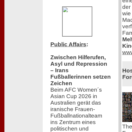
eine
der 
wie
Mac
ver
Fam
Meh
Public Affairs
:
Kin
www
Zwischen Hilferufen,
Asyl und Repression
– Irans
Hos
Fußballerinnen setzen
Fo
Zeichen
Beim AFC Women´s
Asian Cup 2026 in
Australien gerät das
iranische Frauen-
Fußballnationalteam
ins Zentrum eines
The
politischen und