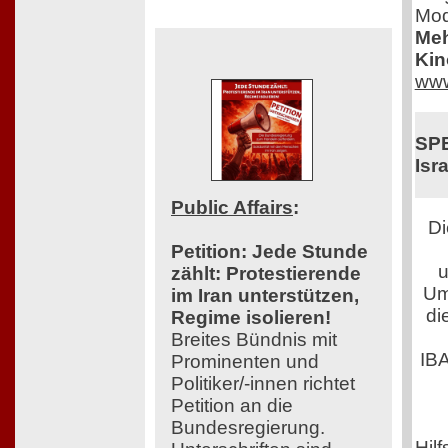
Mod
Meh
Kin
www
SPE
Isra
Public Affairs
:
Di
Petition: Jede Stunde
u
zählt: Protestierende
Um
im Iran unterstützen,
di
Regime isolieren!
Breites Bündnis mit
IB
Prominenten und
Politiker/-innen richtet
Petition an die
Bundesregierung.
Hilf