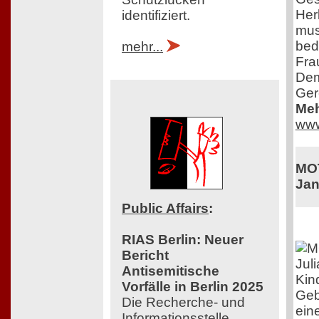
Herk
identifiziert.
mus
bed
mehr...
Fra
Dem
Ger
Meh
www
MOT
Jan
Public Affairs
:
RIAS Berlin: Neuer
Bericht
Jul
Antisemitische
Kin
Vorfälle in Berlin 2025
Gebu
Die Recherche- und
ein
Informationsstelle