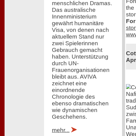
For
menschlichen Dramas.
the
Das australische
stor
Innenministerium
For
gewährt humanitäre
sto
Visa, von denen nach
www
aktuellem Stand nur
zwei Spielerinnen
Gebrauch gemacht
Cot
haben. Unterstützung
Apr
durch UN-
Frauenorganisationen
bleibt aus. AVIVA
zeichnet eine
einordnende
Nafi
Chronologie des
tra
ebenso dramatischen
Sud
wie dynamischen
zwi
Geschehens.
Fam
Una
mehr...
Weg