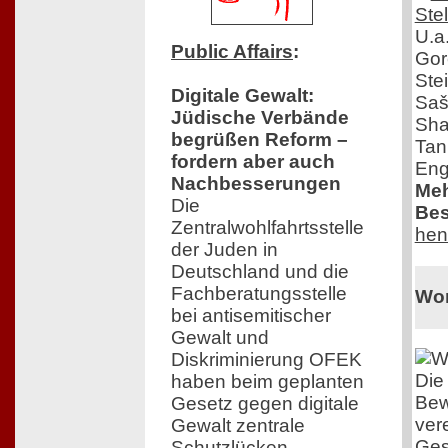
U.a
Public Affairs
:
Gor
Ste
Digitale Gewalt:
Saš
Jüdische Verbände
Sha
begrüßen Reform –
Tan
fordern aber auch
Eng
Nachbesserungen
Meh
Die
Bes
Zentralwohlfahrtsstelle
hen
der Juden in
Deutschland und die
Fachberatungsstelle
Wo
bei antisemitischer
Gewalt und
Diskriminierung OFEK
Die
haben beim geplanten
Be
Gesetz gegen digitale
ver
Gewalt zentrale
Ges
Schutzlücken