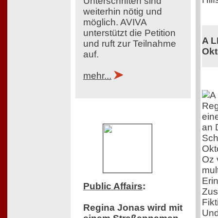
Unterschriften sind
weiterhin nötig und
möglich. AVIVA
unterstützt die Petition
A L
und ruft zur Teilnahme
Okt
auf.
mehr...
Reg
ein
an 
Sch
Okt
Oz 
mul
Eri
Public Affairs
:
Zus
Fik
Regina Jonas wird mit
Und