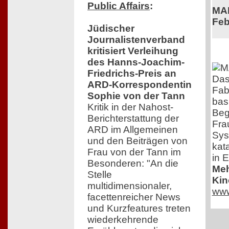
Public Affairs
:
MAD
Feb
Jüdischer
Journalistenverband
kritisiert Verleihung
des Hanns-Joachim-
Friedrichs-Preis an
Das
ARD-Korrespondentin
Fabr
Sophie von der Tann
bas
Kritik in der Nahost-
Beg
Berichterstattung der
Fra
ARD im Allgemeinen
Sys
und den Beiträgen von
kat
Frau von der Tann im
in E
Besonderen: "An die
Meh
Stelle
Kin
multidimensionaler,
www
facettenreicher News
und Kurzfeatures treten
wiederkehrende