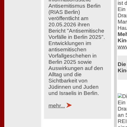
ist
Antisemitismus Berlin
Ein
(RIAS Berlin)
Dra
veröffentlicht am
Mar
20.05.2026 ihren
Hau
Bericht "Antisemitische
Meh
Vorfälle in Berlin 2025".
Kin
Entwicklungen im
www
antisemitischen
Vorfallgeschehen in
Berlin 2025 sowie
Die
Auswirkungen auf den
Kin
Alltag und die
Sichtbarkeit von
Jüdinnen und Juden
und Israelis in Berlin.
Ein
mehr...
Dra
an 
RE