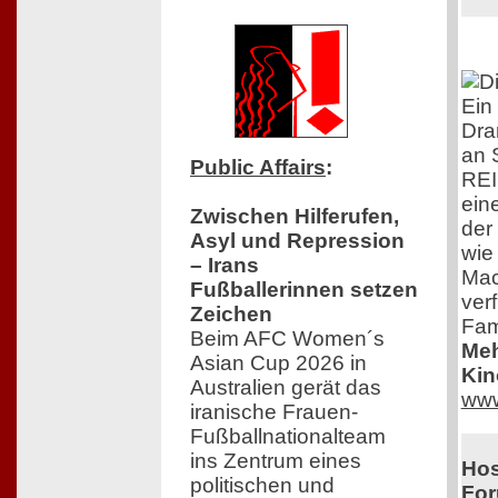
Ein
Dra
an 
Public Affairs
:
RE
eine
Zwischen Hilferufen,
der 
Asyl und Repression
wie
– Irans
Mac
Fußballerinnen setzen
ver
Zeichen
Fam
Beim AFC Women´s
Meh
Asian Cup 2026 in
Kin
Australien gerät das
www
iranische Frauen-
Fußballnationalteam
ins Zentrum eines
Hos
politischen und
Fo