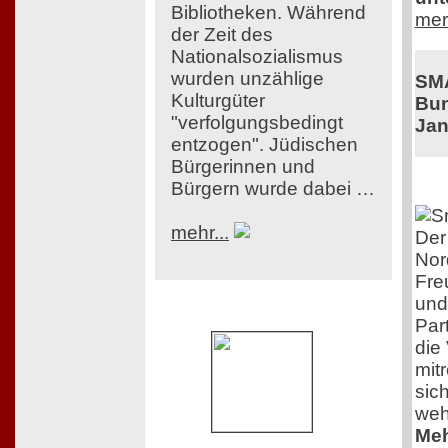
Bibliotheken. Während
mer
der Zeit des
Nationalsozialismus
wurden unzählige
SM
Kulturgüter
Bun
"verfolgungsbedingt
Jan
entzogen". Jüdischen
Bürgerinnen und
Bürgern wurde dabei …
mehr...
Der
Nor
Fre
und
Par
die
mit
sich
weh
Meh