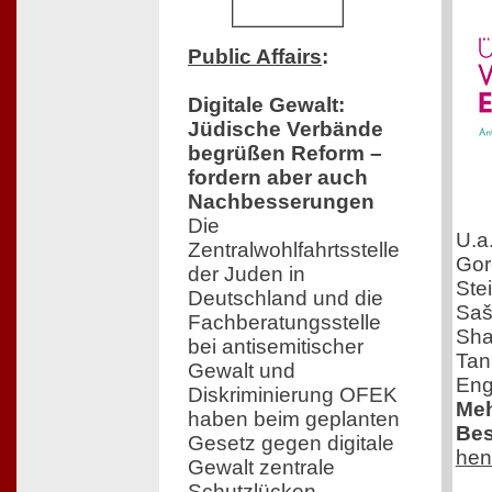
Public Affairs
:
Digitale Gewalt:
Jüdische Verbände
begrüßen Reform –
fordern aber auch
Nachbesserungen
Die
U.a
Zentralwohlfahrtsstelle
Gor
der Juden in
Ste
Deutschland und die
Saš
Fachberatungsstelle
Sha
bei antisemitischer
Tan
Gewalt und
Eng
Diskriminierung OFEK
Meh
haben beim geplanten
Bes
Gesetz gegen digitale
hen
Gewalt zentrale
Schutzlücken