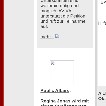
Unterschriften sind
IB
weiterhin nötig und
möglich. AVIVA
unterstützt die Petition
und ruft zur Teilnahme
Hilf
auf.
mehr...
Public Affairs
:
A L
Okt
Regina Jonas wird mit