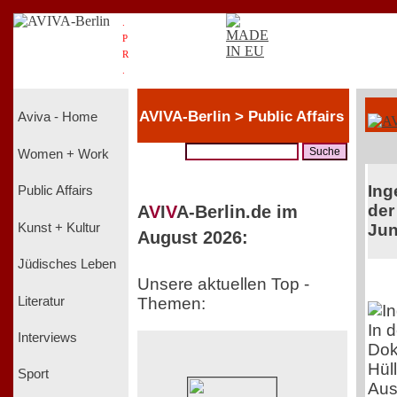
.
P
R
.
AVIVA-Berlin > Public Affairs
Aviva - Home
Women + Work
Ing
Public Affairs
der
A
V
I
V
A-Berlin.de im
Kunst + Kultur
Jun
August 2026:
Jüdisches Leben
Unsere aktuellen Top -
Literatur
Themen:
In 
Interviews
Dok
Hül
Sport
Aus