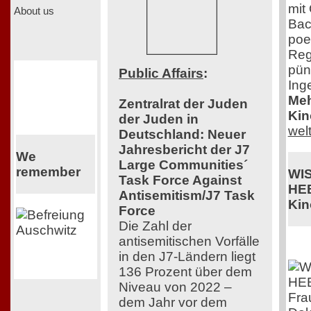
mit
About us
Bac
poe
Reg
pün
Public Affairs
:
Ing
Meh
Zentralrat der Juden
Kin
der Juden in
wel
Deutschland: Neuer
Jahresbericht der J7
We
Large Communities´
remember
WI
Task Force Against
HE
Antisemitism/J7 Task
Kin
Force
Die Zahl der
antisemitischen Vorfälle
in den J7-Ländern liegt
136 Prozent über dem
Niveau von 2022 –
Fra
dem Jahr vor dem