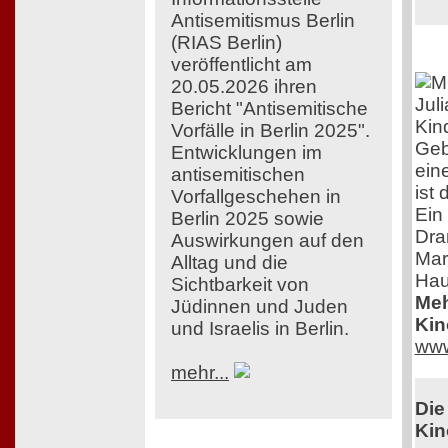
Antisemitismus Berlin
(RIAS Berlin)
veröffentlicht am
20.05.2026 ihren
Jul
Bericht "Antisemitische
Kin
Vorfälle in Berlin 2025".
Gebu
Entwicklungen im
ein
antisemitischen
ist
Vorfallgeschehen in
Ein
Berlin 2025 sowie
Dra
Auswirkungen auf den
Mar
Alltag und die
Hau
Sichtbarkeit von
Meh
Jüdinnen und Juden
Kin
und Israelis in Berlin.
www
mehr...
Die
Kin