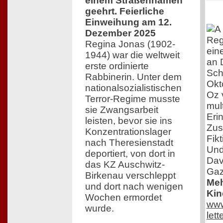
einem Straßennamen
geehrt. Feierliche
Einweihung am 12.
Dezember 2025
Reg
Regina Jonas (1902-
ein
1944) war die weltweit
an 
erste ordinierte
Sch
Rabbinerin. Unter dem
Okt
nationalsozialistischen
Oz 
Terror-Regime musste
mul
sie Zwangsarbeit
Eri
leisten, bevor sie ins
Zus
Konzentrationslager
Fik
nach Theresienstadt
Und
deportiert, von dort in
Dav
das KZ Auschwitz-
Gaz
Birkenau verschleppt
Meh
und dort nach wenigen
Kin
Wochen ermordet
www
wurde.
lett