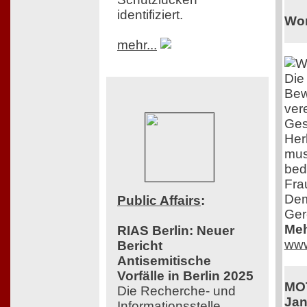
identifiziert.
Wo
mehr...
Die
Be
ver
Ges
Herk
mus
bed
Fra
Dem
Public Affairs
:
Ger
Meh
RIAS Berlin: Neuer
www
Bericht
Antisemitische
Vorfälle in Berlin 2025
MOT
Die Recherche- und
Jan
Informationsstelle