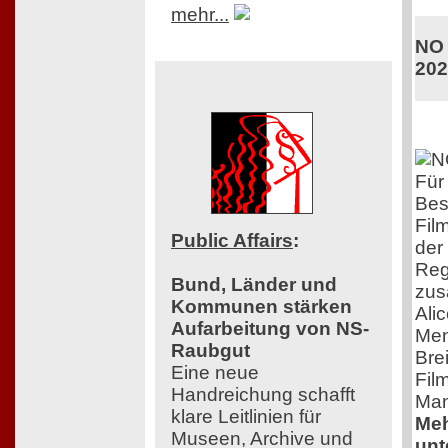
mehr...
NO 
202
Für 
Bes
Fil
Public Affairs
:
der
Reg
Bund, Länder und
zus
Kommunen stärken
Ali
Aufarbeitung von NS-
Men
Raubgut
Bre
Eine neue
Film
Handreichung schafft
Man
klare Leitlinien für
Meh
Museen, Archive und
unt