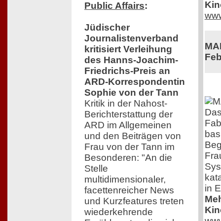
Kin
Public Affairs
:
www
Jüdischer
Journalistenverband
MAD
kritisiert Verleihung
Feb
des Hanns-Joachim-
Friedrichs-Preis an
ARD-Korrespondentin
Sophie von der Tann
Kritik in der Nahost-
Das
Berichterstattung der
Fabr
ARD im Allgemeinen
bas
und den Beiträgen von
Beg
Frau von der Tann im
Fra
Besonderen: "An die
Sys
Stelle
kat
multidimensionaler,
in E
facettenreicher News
Meh
und Kurzfeatures treten
Kin
wiederkehrende
www