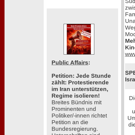
Sud
zwi
Fam
Una
Weg
Mod
Meh
Kin
www
Public Affairs
:
SPE
Petition: Jede Stunde
Isra
zählt: Protestierende
im Iran unterstützen,
Regime isolieren!
Di
Breites Bündnis mit
Prominenten und
u
Politiker/-innen richtet
Um
Petition an die
di
Bundesregierung.