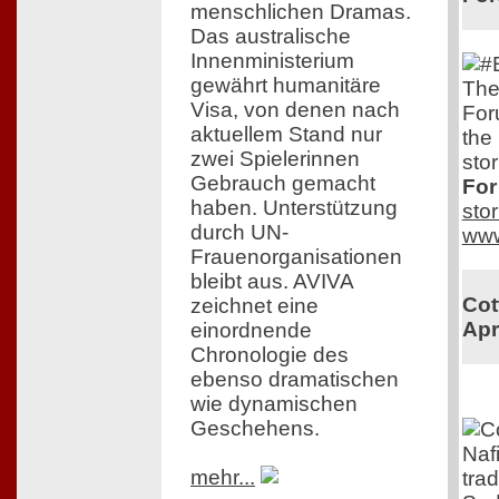
menschlichen Dramas.
Das australische
Innenministerium
gewährt humanitäre
The
Visa, von denen nach
For
aktuellem Stand nur
the
zwei Spielerinnen
stor
Gebrauch gemacht
For
haben. Unterstützung
sto
durch UN-
www
Frauenorganisationen
bleibt aus. AVIVA
Cot
zeichnet eine
Apr
einordnende
Chronologie des
ebenso dramatischen
wie dynamischen
Geschehens.
Nafi
mehr...
tra