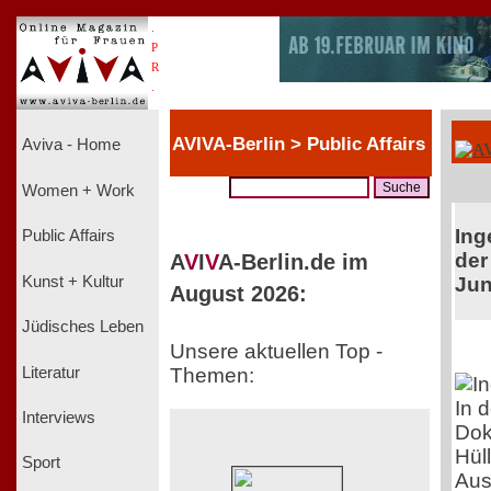
.
P
R
.
AVIVA-Berlin > Public Affairs
Aviva - Home
Women + Work
Ing
Public Affairs
der
A
V
I
V
A-Berlin.de im
Kunst + Kultur
Jun
August 2026:
Jüdisches Leben
Unsere aktuellen Top -
Literatur
Themen:
In 
Interviews
Dok
Hül
Sport
Aus