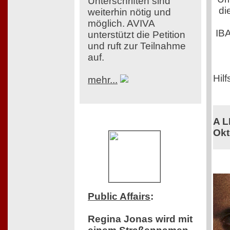
Unterschriften sind
di
weiterhin nötig und
möglich. AVIVA
IB
unterstützt die Petition
und ruft zur Teilnahme
auf.
Hilf
mehr...
A L
Okt
Public Affairs
:
Regina Jonas wird mit