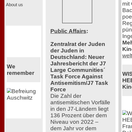
mit
About us
Bac
poe
Reg
pün
Public Affairs
:
Ing
Meh
Zentralrat der Juden
Kin
der Juden in
wel
Deutschland: Neuer
Jahresbericht der J7
We
Large Communities´
remember
WI
Task Force Against
HE
Antisemitism/J7 Task
Kin
Force
Die Zahl der
antisemitischen Vorfälle
in den J7-Ländern liegt
136 Prozent über dem
Niveau von 2022 –
Fra
dem Jahr vor dem