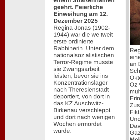
einem Straßennamen
geehrt. Feierliche
Einweihung am 12.
Dezember 2025
Regina Jonas (1902-
1944) war die weltweit
erste ordinierte
Rabbinerin. Unter dem
Reg
nationalsozialistischen
ein
Terror-Regime musste
an 
sie Zwangsarbeit
Sch
leisten, bevor sie ins
Okt
Konzentrationslager
Oz 
nach Theresienstadt
mul
deportiert, von dort in
Eri
das KZ Auschwitz-
Zus
Birkenau verschleppt
Fik
und dort nach wenigen
Und
Wochen ermordet
Dav
wurde.
Gaz
Meh