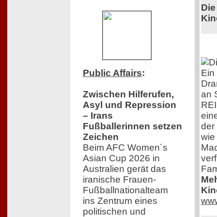
Die
Kin
Ein
Public Affairs
:
Dra
an 
Zwischen Hilferufen,
RE
Asyl und Repression
eine
– Irans
der 
Fußballerinnen setzen
wie
Zeichen
Mac
Beim AFC Women´s
ver
Asian Cup 2026 in
Fam
Australien gerät das
Meh
iranische Frauen-
Kin
Fußballnationalteam
www
ins Zentrum eines
politischen und