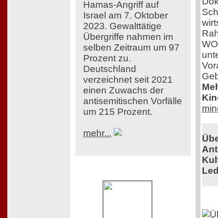
Dok
Hamas-Angriff auf
Sch
Israel am 7. Oktober
wir
2023. Gewalttätige
Rah
Übergriffe nahmen im
WOM
selben Zeitraum um 97
unt
Prozent zu.
Vor
Deutschland
Geb
verzeichnet seit 2021
Meh
einen Zuwachs der
Kin
antisemitischen Vorfälle
min
um 215 Prozent.
mehr...
Übe
Ant
Kul
Led