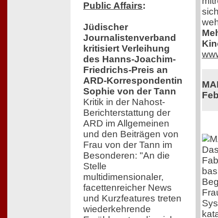
mit
Public Affairs
:
sich
weh
Jüdischer
Meh
Journalistenverband
Kin
kritisiert Verleihung
www
des Hanns-Joachim-
Friedrichs-Preis an
ARD-Korrespondentin
MAD
Sophie von der Tann
Feb
Kritik in der Nahost-
Berichterstattung der
ARD im Allgemeinen
und den Beiträgen von
Frau von der Tann im
Das
Besonderen: "An die
Fabr
Stelle
bas
multidimensionaler,
Beg
facettenreicher News
Fra
und Kurzfeatures treten
Sys
wiederkehrende
kat