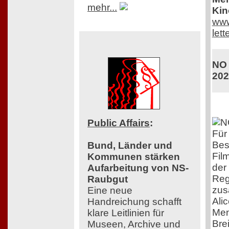
mehr...
Kin
www
lett
NO 
202
Public Affairs
:
Für 
Bes
Bund, Länder und
Fil
Kommunen stärken
der
Aufarbeitung von NS-
Reg
Raubgut
zus
Eine neue
Ali
Handreichung schafft
Men
klare Leitlinien für
Bre
Museen, Archive und