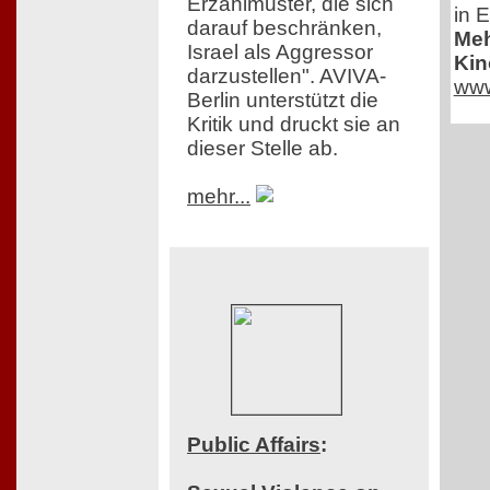
Erzählmuster, die sich
in E
darauf beschränken,
Meh
Israel als Aggressor
Kin
darzustellen". AVIVA-
www
Berlin unterstützt die
Kritik und druckt sie an
dieser Stelle ab.
mehr...
Public Affairs
: