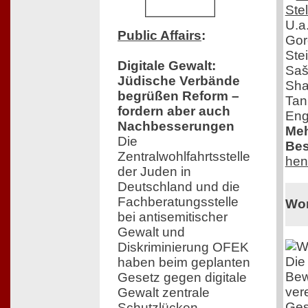
U.a
Public Affairs
:
Gor
Ste
Digitale Gewalt:
Saš
Jüdische Verbände
Sha
begrüßen Reform –
Tan
fordern aber auch
Eng
Nachbesserungen
Meh
Die
Bes
Zentralwohlfahrtsstelle
hen
der Juden in
Deutschland und die
Fachberatungsstelle
Wo
bei antisemitischer
Gewalt und
Diskriminierung OFEK
Die
haben beim geplanten
Be
Gesetz gegen digitale
ver
Gewalt zentrale
Ges
Schutzlücken