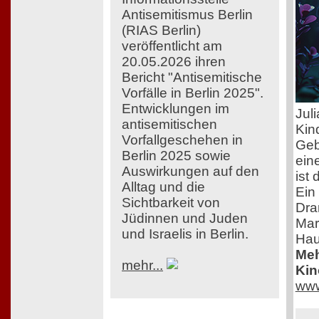
Antisemitismus Berlin
(RIAS Berlin)
veröffentlicht am
20.05.2026 ihren
Bericht "Antisemitische
Vorfälle in Berlin 2025".
Entwicklungen im
Jul
antisemitischen
Kin
Vorfallgeschehen in
Gebu
Berlin 2025 sowie
ein
Auswirkungen auf den
ist
Alltag und die
Ein
Sichtbarkeit von
Dra
Jüdinnen und Juden
Mar
und Israelis in Berlin.
Hau
Meh
mehr...
Kin
www