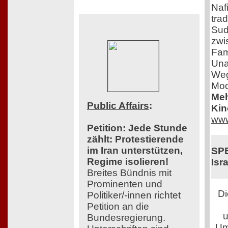
Nafi
tra
Sud
zwi
Fam
Una
Weg
Mod
Meh
Public Affairs
:
Kin
www
Petition: Jede Stunde
zählt: Protestierende
im Iran unterstützen,
SPE
Regime isolieren!
Isra
Breites Bündnis mit
Prominenten und
Di
Politiker/-innen richtet
Petition an die
u
Bundesregierung.
Um