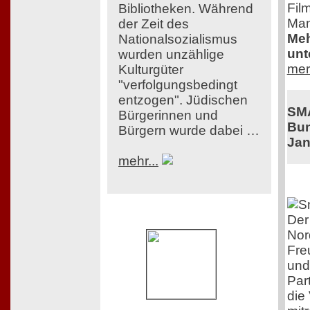
Film
Bibliotheken. Während
Man
der Zeit des
Meh
Nationalsozialismus
unt
wurden unzählige
mer
Kulturgüter
"verfolgungsbedingt
entzogen". Jüdischen
SM
Bürgerinnen und
Bun
Bürgern wurde dabei …
Jan
mehr...
Der
Nor
Fre
und
Par
die