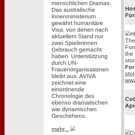
menschlichen Dramas.
Hos
Das australische
Fo
Innenministerium
gewährt humanitäre
Visa, von denen nach
aktuellem Stand nur
The
zwei Spielerinnen
For
Gebrauch gemacht
the
haben. Unterstützung
stor
durch UN-
For
Frauenorganisationen
sto
bleibt aus. AVIVA
www
zeichnet eine
einordnende
Chronologie des
Cot
ebenso dramatischen
Apr
wie dynamischen
Geschehens.
mehr...