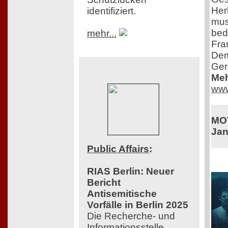
Herk
identifiziert.
mus
bed
mehr...
Fra
Dem
Ger
Meh
www
MOT
Jan
Public Affairs
:
RIAS Berlin: Neuer
Bericht
Antisemitische
Vorfälle in Berlin 2025
Die Recherche- und
Informationsstelle