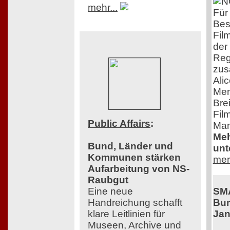
mehr...
Für 
Bes
Fil
der
Reg
zus
Ali
Men
Bre
Film
Public Affairs
:
Man
Meh
Bund, Länder und
unt
Kommunen stärken
mer
Aufarbeitung von NS-
Raubgut
SM
Eine neue
Bun
Handreichung schafft
Jan
klare Leitlinien für
Museen, Archive und