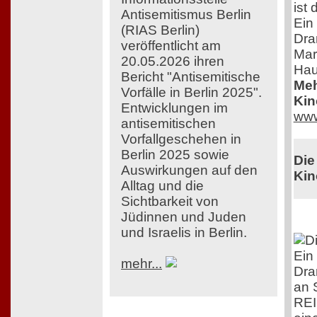
ist
Antisemitismus Berlin
Ein
(RIAS Berlin)
Dra
veröffentlicht am
Mar
20.05.2026 ihren
Hau
Bericht "Antisemitische
Meh
Vorfälle in Berlin 2025".
Kin
Entwicklungen im
www
antisemitischen
Vorfallgeschehen in
Berlin 2025 sowie
Die
Auswirkungen auf den
Kin
Alltag und die
Sichtbarkeit von
Jüdinnen und Juden
und Israelis in Berlin.
Ein
mehr...
Dra
an 
RE