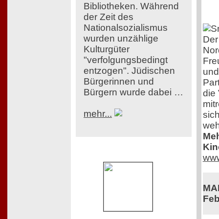
Bibliotheken. Während
der Zeit des
Nationalsozialismus
wurden unzählige
Der
Kulturgüter
Nor
"verfolgungsbedingt
Fre
entzogen". Jüdischen
und
Bürgerinnen und
Par
Bürgern wurde dabei …
die
mit
mehr...
sich
weh
Meh
Kin
www
MAD
Feb