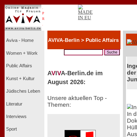
.
P
R
.
AVIVA-Berlin > Public Affairs
Aviva - Home
Women + Work
Ing
Public Affairs
der
A
V
I
V
A-Berlin.de im
Kunst + Kultur
Jun
August 2026:
Jüdisches Leben
Unsere aktuellen Top -
Literatur
Themen:
In 
Interviews
Dok
Hül
Sport
Aus