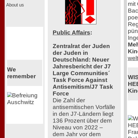
mit
About us
Bac
poe
Reg
pün
Public Affairs
:
Ing
Meh
Zentralrat der Juden
Kin
der Juden in
wel
Deutschland: Neuer
Jahresbericht der J7
We
Large Communities´
remember
WI
Task Force Against
HE
Antisemitism/J7 Task
Kin
Force
Die Zahl der
antisemitischen Vorfälle
in den J7-Ländern liegt
136 Prozent über dem
Niveau von 2022 –
Fra
dem Jahr vor dem