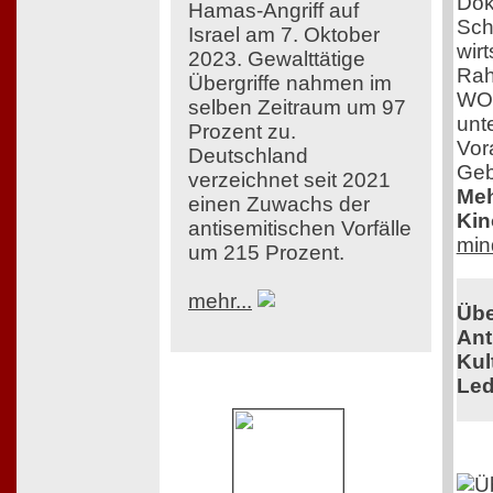
Dok
Hamas-Angriff auf
Sch
Israel am 7. Oktober
wir
2023. Gewalttätige
Rah
Übergriffe nahmen im
WOM
selben Zeitraum um 97
unt
Prozent zu.
Vor
Deutschland
Geb
verzeichnet seit 2021
Meh
einen Zuwachs der
Kin
antisemitischen Vorfälle
min
um 215 Prozent.
mehr...
Übe
Ant
Kul
Led