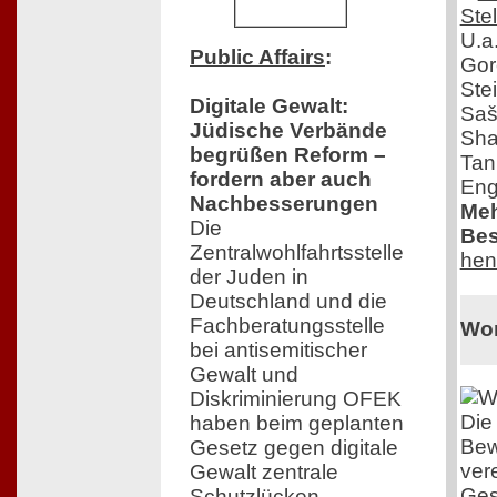
U.a
Public Affairs
:
Gor
Ste
Digitale Gewalt:
Saš
Jüdische Verbände
Sha
begrüßen Reform –
Tan
fordern aber auch
Eng
Nachbesserungen
Meh
Die
Bes
Zentralwohlfahrtsstelle
hen
der Juden in
Deutschland und die
Fachberatungsstelle
Wo
bei antisemitischer
Gewalt und
Diskriminierung OFEK
Die
haben beim geplanten
Be
Gesetz gegen digitale
ver
Gewalt zentrale
Ges
Schutzlücken