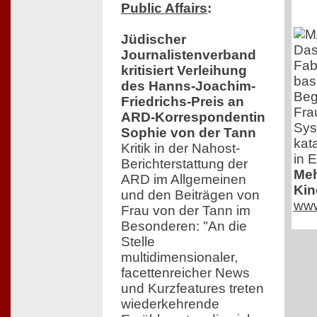
Public Affairs
:
Jüdischer
Das
Journalistenverband
Fabr
kritisiert Verleihung
bas
des Hanns-Joachim-
Beg
Friedrichs-Preis an
Fra
ARD-Korrespondentin
Sys
Sophie von der Tann
kat
Kritik in der Nahost-
in E
Berichterstattung der
Meh
ARD im Allgemeinen
Kin
und den Beiträgen von
www
Frau von der Tann im
Besonderen: "An die
Stelle
multidimensionaler,
facettenreicher News
und Kurzfeatures treten
wiederkehrende