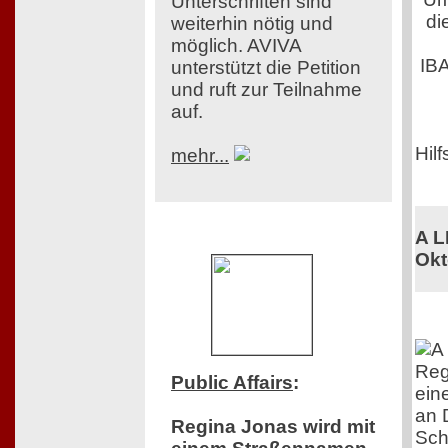
Unterschriften sind
di
weiterhin nötig und
möglich. AVIVA
IB
unterstützt die Petition
und ruft zur Teilnahme
auf.
Hilf
mehr...
A L
Okt
Reg
Public Affairs
:
ein
an 
Regina Jonas wird mit
Sch