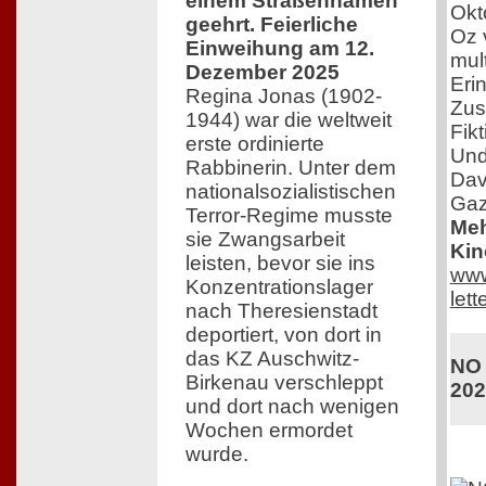
einem Straßennamen
Okt
geehrt. Feierliche
Oz 
Einweihung am 12.
mul
Dezember 2025
Eri
Regina Jonas (1902-
Zus
1944) war die weltweit
Fik
erste ordinierte
Und
Rabbinerin. Unter dem
Dav
nationalsozialistischen
Gaz
Terror-Regime musste
Meh
sie Zwangsarbeit
Kin
leisten, bevor sie ins
www
Konzentrationslager
lett
nach Theresienstadt
deportiert, von dort in
das KZ Auschwitz-
NO 
Birkenau verschleppt
202
und dort nach wenigen
Wochen ermordet
wurde.