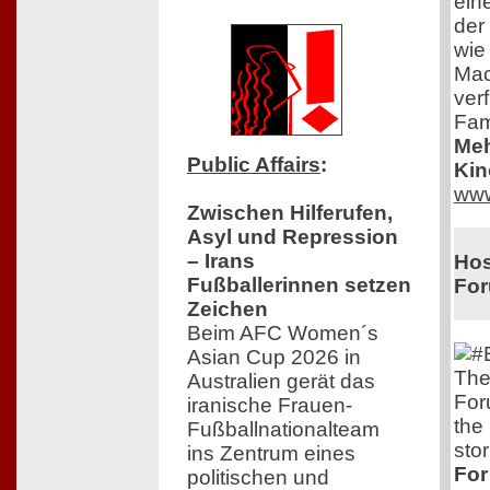
eine
der 
wie
Mac
ver
Fam
Meh
Public Affairs
:
Kin
www
Zwischen Hilferufen,
Asyl und Repression
– Irans
Hos
Fußballerinnen setzen
Fo
Zeichen
Beim AFC Women´s
Asian Cup 2026 in
The
Australien gerät das
For
iranische Frauen-
the
Fußballnationalteam
stor
ins Zentrum eines
For
politischen und