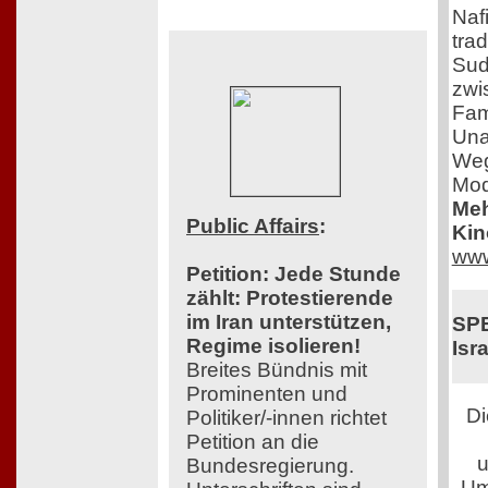
Nafi
tra
Sud
zwi
Fam
Una
Weg
Mod
Meh
Public Affairs
:
Kin
www
Petition: Jede Stunde
zählt: Protestierende
im Iran unterstützen,
SPE
Regime isolieren!
Isra
Breites Bündnis mit
Prominenten und
Di
Politiker/-innen richtet
Petition an die
u
Bundesregierung.
Um