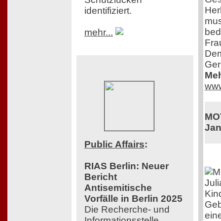
Herk
identifiziert.
mus
bed
mehr...
Fra
Dem
Ger
Meh
www
MOT
Jan
Public Affairs
:
RIAS Berlin: Neuer
Bericht
Jul
Antisemitische
Kin
Vorfälle in Berlin 2025
Gebu
Die Recherche- und
ein
Informationsstelle