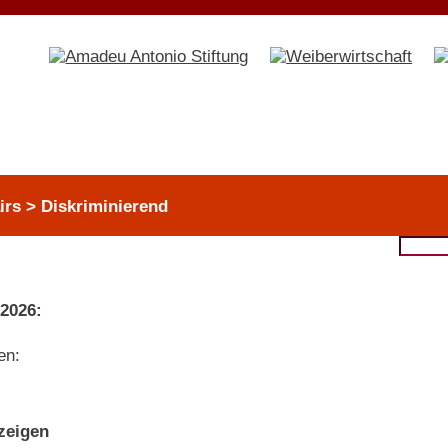
irs > Diskriminierend
 2026:
en:
nzeigen