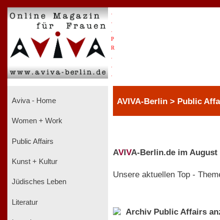
.
.
.
P
R
.
.
.
AVIVA-Berlin > Public Affa
Aviva - Home
Women + Work
Public Affairs
A
V
I
V
A-Berlin.de im August
Kunst + Kultur
Unsere aktuellen Top - Them
Jüdisches Leben
Literatur
Archiv Public Affairs a