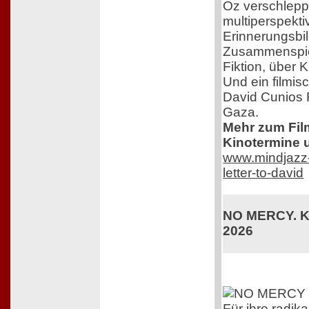
Oz verschleppt
multiperspekti
Erinnerungsbil
Zusammenspiel
Fiktion, über 
Und ein filmis
David Cunios 
Gaza.
Mehr zum Film,
Kinotermine u
www.mindjazz-p
letter-to-david
NO MERCY. Ki
2026
Für ihre radika