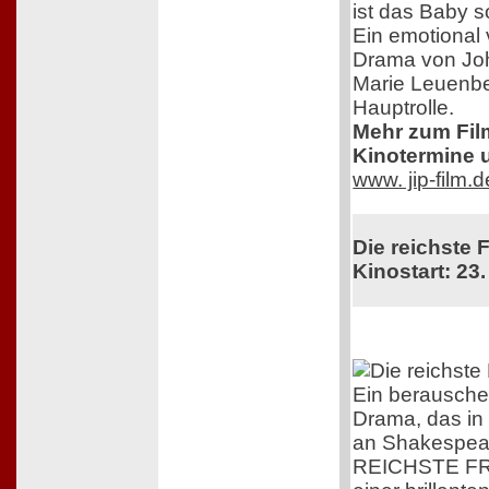
ist das Baby s
Ein emotional 
Drama von Jo
Marie Leuenbe
Hauptrolle.
Mehr zum Film,
Kinotermine u
www. jip-film.
Die reichste 
Kinostart: 23.
Ein berausch
Drama, das in
an Shakespear
REICHSTE FR