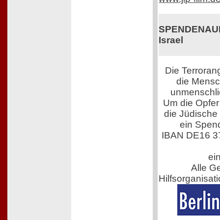
SPENDENAUFR
Israel
Die Terroran
die Mensch
unmenschli
Um die Opfer 
die Jüdische
ein Spen
IBAN DE16 3
ei
Alle G
Hilfsorganisati