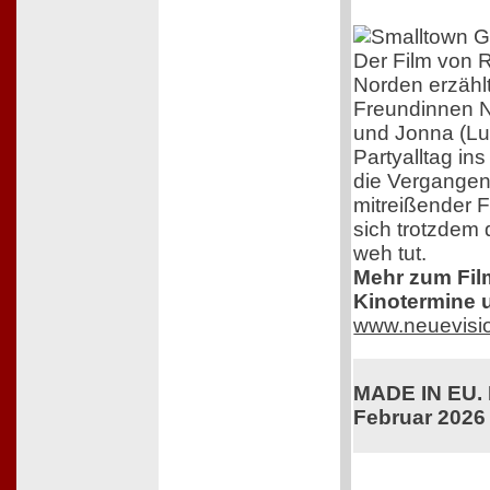
Der Film von R
Norden erzähl
Freundinnen N
und Jonna (Lu
Partyalltag in
die Vergangenh
mitreißender F
sich trotzdem 
weh tut.
Mehr zum Film,
Kinotermine u
www.neuevisi
MADE IN EU. K
Februar 2026