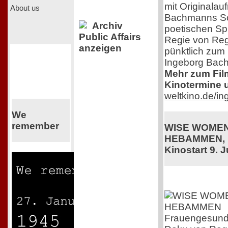
mit Originala
About us
Bachmanns Sch
Archiv
poetischen Sp
Public Affairs
Regie von Regi
anzeigen
pünktlich zum
Ingeborg Bac
Mehr zum Film,
Kinotermine u
weltkino.de/i
We
remember
WISE WOMEN
HEBAMMEN, 
Kinostart 9. J
Frauengesundhe