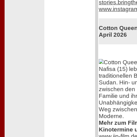
stories.bring
www.instagra
Cotton Queen.
April 2026
Nafisa (15) le
traditionellen
Sudan. Hin- u
zwischen den 
Familie und i
Unabhängigkeit
Weg zwischen 
Moderne.
Mehr zum Film,
Kinotermine u
www.jip-film.d