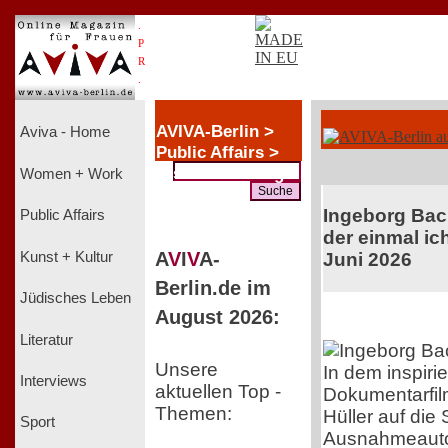
.
P
R
.
AVIVA-Berlin >
Aviva - Home
Public Affairs >
Diskriminierung
Women + Work
Ingeborg Ba
Public Affairs
der einmal ich
A
V
I
V
A-
Kunst + Kultur
Juni 2026
Berlin.de im
Jüdisches Leben
August 2026:
Literatur
Unsere
In dem inspiri
Interviews
aktuellen Top -
Dokumentarfil
Themen:
Hüller auf die
Sport
Ausnahmeauto