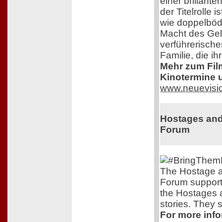
einer brillante
der Titelrolle 
wie doppelbödi
Macht des Ge
verführerisch
Familie, die i
Mehr zum Film,
Kinotermine u
www.neuevisi
Hostages and
Forum
The Hostage a
Forum support
the Hostages 
stories. They s
For more info