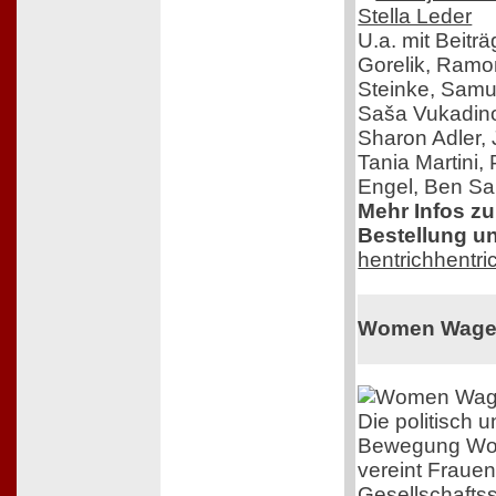
U.a. mit Beitr
Gorelik, Ram
Steinke, Samue
Saša Vukadinov
Sharon Adler,
Tania Martini,
Engel, Ben Sal
Mehr Infos z
Bestellung un
hentrichhentri
Women Wage
Die politisch
Bewegung Wo
vereint Frauen
Gesellschafts