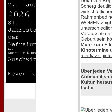
Doku von Regi
Scherg deutlic
wirtschaftlich
Rahmenbedin
WOMEN zeigt e
unterschiedlic
Voraussetzung
Geburt sein k
Mehr zum Film,
Kinotermine u
mindjazz-pict
Über jeden V
Antisemitism
Kultur, herau
Leder