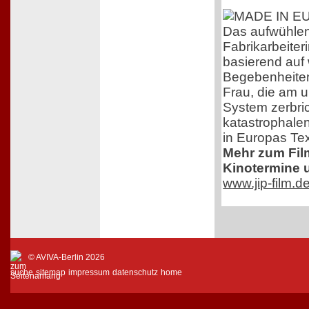
Das aufwühle
Fabrikarbeiteri
basierend auf
Begebenheiten
Frau, die am 
System zerbric
katastrophale
in Europas Text
Mehr zum Film,
Kinotermine u
www.jip-film.d
© AVIVA-Berlin 2026
suche
sitemap
impressum
datenschutz
home