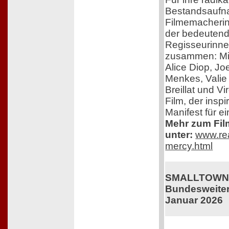
Bestandsaufna
Filmemacherin 
der bedeutend
Regisseurinne
zusammen: Mi
Alice Diop, Jo
Menkes, Valie 
Breillat und V
Film, der inspir
Manifest für e
Mehr zum Film
unter:
www.rea
mercy.html
SMALLTOWN 
Bundesweiter 
Januar 2026