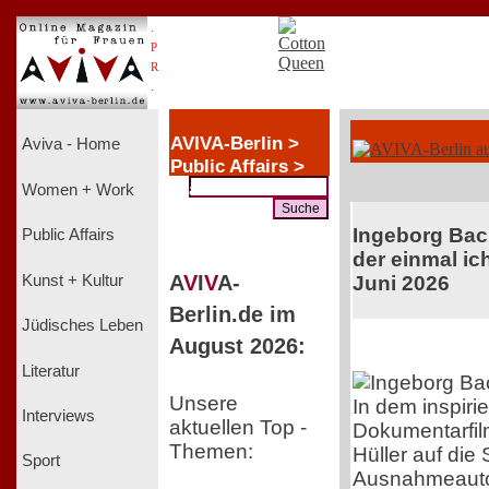
.
P
R
.
AVIVA-Berlin >
Aviva - Home
Public Affairs >
Frauenfeindlich
Women + Work
Ingeborg Ba
Public Affairs
der einmal ich
A
V
I
V
A-
Kunst + Kultur
Juni 2026
Berlin.de im
Jüdisches Leben
August 2026:
Literatur
Unsere
In dem inspiri
Interviews
aktuellen Top -
Dokumentarfil
Themen:
Hüller auf die
Sport
Ausnahmeauto