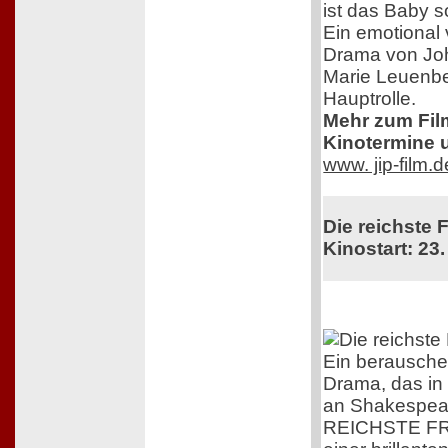
ist das Baby s
Ein emotional 
Drama von Jo
Marie Leuenbe
Hauptrolle.
Mehr zum Film,
Kinotermine u
www. jip-film.
Die reichste 
Kinostart: 23.
Ein berausch
Drama, das in
an Shakespear
REICHSTE FR