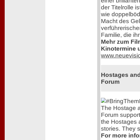
einer brillante
der Titelrolle 
wie doppelbödi
Macht des Ge
verführerisch
Familie, die i
Mehr zum Film,
Kinotermine u
www.neuevisi
Hostages and
Forum
The Hostage a
Forum support
the Hostages 
stories. They s
For more info