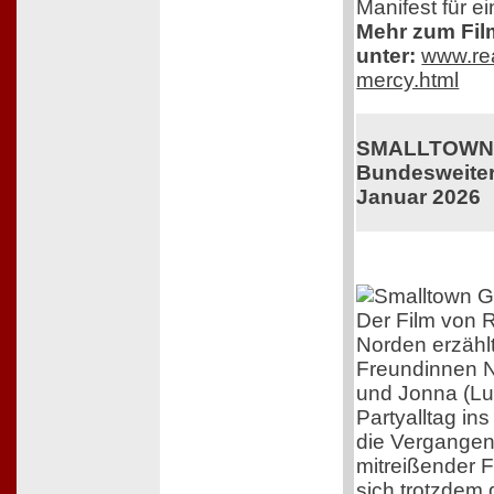
Manifest für e
Mehr zum Film
unter:
www.rea
mercy.html
SMALLTOWN 
Bundesweiter 
Januar 2026
Der Film von R
Norden erzähl
Freundinnen N
und Jonna (Lu
Partyalltag in
die Vergangenh
mitreißender F
sich trotzdem 