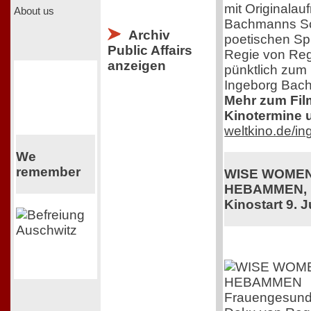
mit Originala
About us
Bachmanns Sch
Archiv
poetischen Sp
Public Affairs
Regie von Regi
anzeigen
pünktlich zum
Ingeborg Bac
Mehr zum Film,
Kinotermine u
weltkino.de/i
We
remember
WISE WOMEN
HEBAMMEN, 
Kinostart 9. J
Frauengesundhe