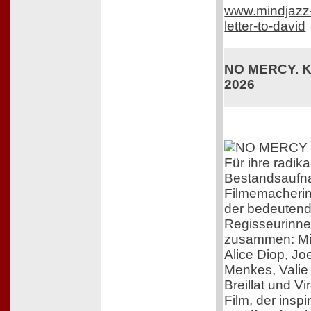
www.mindjazz-p
letter-to-david
NO MERCY. Ki
2026
Für ihre radika
Bestandsaufna
Filmemacherin 
der bedeutend
Regisseurinne
zusammen: Mi
Alice Diop, Jo
Menkes, Valie 
Breillat und V
Film, der inspir