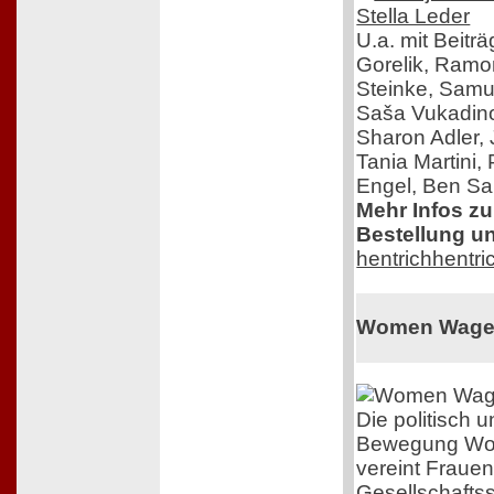
U.a. mit Beitr
Gorelik, Ram
Steinke, Samue
Saša Vukadinov
Sharon Adler,
Tania Martini,
Engel, Ben Sal
Mehr Infos z
Bestellung un
hentrichhentri
Women Wage
Die politisch
Bewegung Wo
vereint Frauen
Gesellschafts