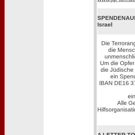
SPENDENAUFR
Israel
Die Terroran
die Mensch
unmenschli
Um die Opfer 
die Jüdische
ein Spen
IBAN DE16 3
ei
Alle G
Hilfsorganisati
A LETTER TO 