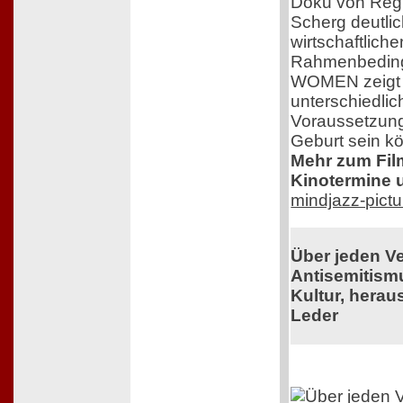
Doku von Regi
Scherg deutlic
wirtschaftlich
Rahmenbedin
WOMEN zeigt e
unterschiedlic
Voraussetzung
Geburt sein k
Mehr zum Film,
Kinotermine u
mindjazz-pict
Über jeden V
Antisemitism
Kultur, herau
Leder