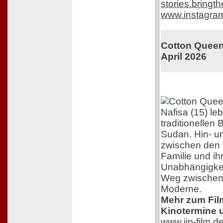
stories.bring
www.instagra
Cotton Queen.
April 2026
Nafisa (15) le
traditionellen
Sudan. Hin- u
zwischen den 
Familie und i
Unabhängigkeit
Weg zwischen 
Moderne.
Mehr zum Film,
Kinotermine u
www.jip-film.d