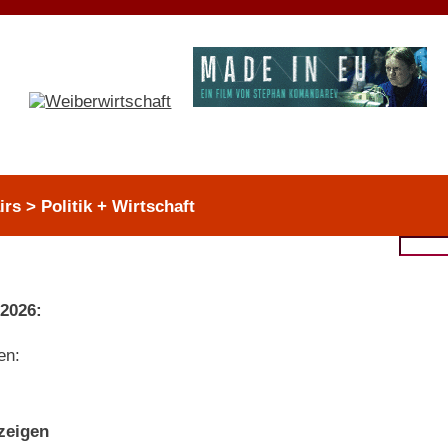
irs > Politik + Wirtschaft
 2026:
en:
nzeigen