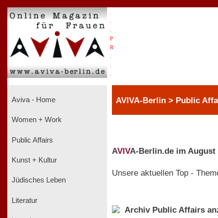
.
.
.
P
R
.
.
.
AVIVA-Berlin > Public Affa
Aviva - Home
Women + Work
Public Affairs
A
V
I
V
A-Berlin.de im August
Kunst + Kultur
Unsere aktuellen Top - Them
Jüdisches Leben
Literatur
Archiv Public Affairs a