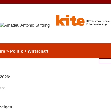
irs > Politik + Wirtschaft
 2026:
en:
nzeigen