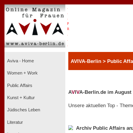
.
.
.
P
R
.
.
.
AVIVA-Berlin > Public Affa
Aviva - Home
Women + Work
Public Affairs
A
V
I
V
A-Berlin.de im August
Kunst + Kultur
Unsere aktuellen Top - Them
Jüdisches Leben
Literatur
Archiv Public Affairs a