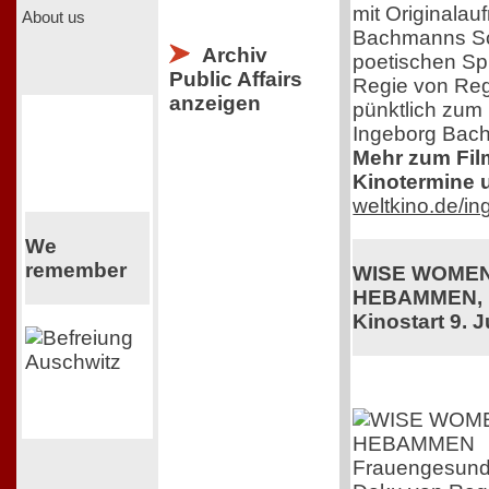
mit Originala
About us
Bachmanns Sch
Archiv
poetischen Sp
Public Affairs
Regie von Regi
anzeigen
pünktlich zum
Ingeborg Bac
Mehr zum Film,
Kinotermine u
weltkino.de/i
We
remember
WISE WOMEN
HEBAMMEN, 
Kinostart 9. J
Frauengesundhe