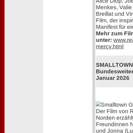
Alice Diop, Jo
Menkes, Valie 
Breillat und V
Film, der inspir
Manifest für e
Mehr zum Film
unter:
www.rea
mercy.html
SMALLTOWN 
Bundesweiter 
Januar 2026
Der Film von R
Norden erzähl
Freundinnen N
und Jonna (Lu