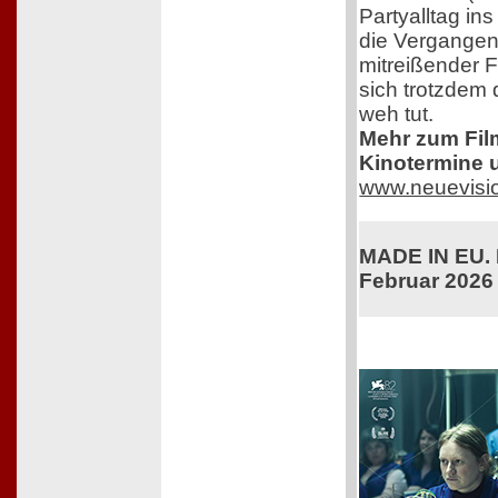
Partyalltag in
die Vergangenh
mitreißender F
sich trotzdem 
weh tut.
Mehr zum Film,
Kinotermine u
www.neuevisi
MADE IN EU. K
Februar 2026