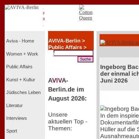
.
P
R
.
AVIVA-Berlin >
Aviva - Home
Public Affairs >
Politik +
Women + Work
Wirtschaft
Ingeborg Ba
Public Affairs
der einmal ich
A
V
I
V
A-
Kunst + Kultur
Juni 2026
Berlin.de im
Jüdisches Leben
August 2026:
Literatur
Unsere
In dem inspiri
Interviews
aktuellen Top -
Dokumentarfil
Themen:
Hüller auf die
Sport
Ausnahmeauto