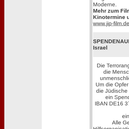
Moderne.
Mehr zum Film,
Kinotermine u
www.jip-film.d
SPENDENAUFR
Israel
Die Terroran
die Mensch
unmenschli
Um die Opfer 
die Jüdische
ein Spen
IBAN DE16 3
ei
Alle G
Hilfsorganisati