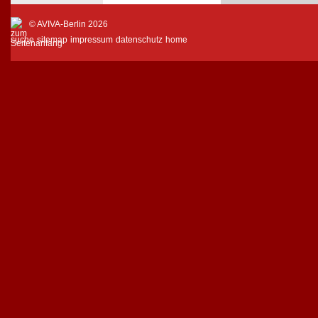
© AVIVA-Berlin 2026
suche
sitemap
impressum
datenschutz
home