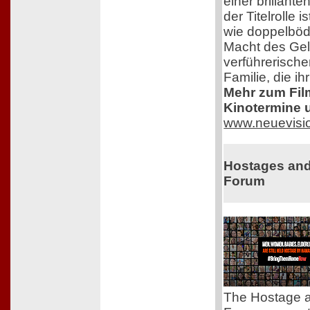
einer brillante
der Titelrolle 
wie doppelbödi
Macht des Ge
verführerisch
Familie, die i
Mehr zum Film,
Kinotermine u
www.neuevisi
Hostages and
Forum
The Hostage a