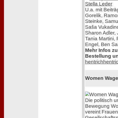
U.a. mit Beitr
Gorelik, Ram
Steinke, Samue
Saša Vukadinov
Sharon Adler,
Tania Martini,
Engel, Ben Sal
Mehr Infos z
Bestellung un
hentrichhentri
Women Wage
Die politisch
Bewegung Wo
vereint Frauen
Gesellschafts