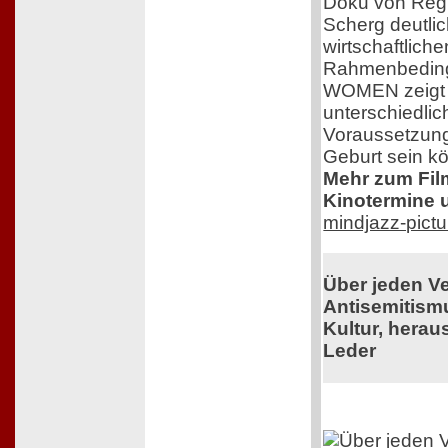
Doku von Regi
Scherg deutlic
wirtschaftlich
Rahmenbedin
WOMEN zeigt e
unterschiedlic
Voraussetzung
Geburt sein k
Mehr zum Film,
Kinotermine u
mindjazz-pict
Über jeden V
Antisemitism
Kultur, herau
Leder