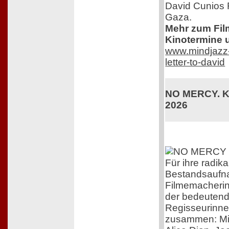
David Cunios 
Gaza.
Mehr zum Film,
Kinotermine u
www.mindjazz-p
letter-to-david
NO MERCY. Ki
2026
Für ihre radika
Bestandsaufna
Filmemacherin 
der bedeutend
Regisseurinne
zusammen: Mi