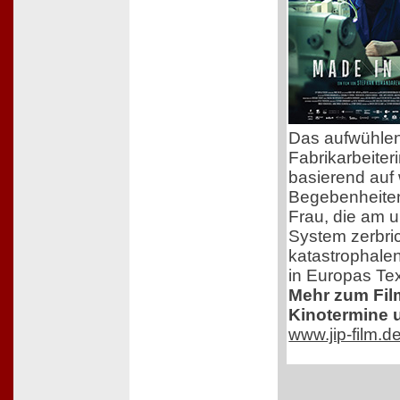
Das aufwühle
Fabrikarbeiteri
basierend auf
Begebenheiten
Frau, die am 
System zerbric
katastrophale
in Europas Text
Mehr zum Film,
Kinotermine u
www.jip-film.d