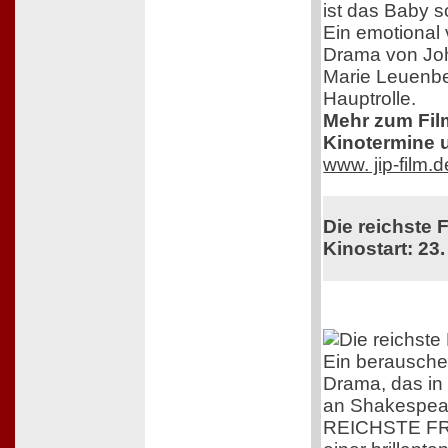
ist das Baby s
Ein emotional 
Drama von Jo
Marie Leuenbe
Hauptrolle.
Mehr zum Film,
Kinotermine u
www. jip-film.
Die reichste 
Kinostart: 23.
Ein berausch
Drama, das in
an Shakespear
REICHSTE FR