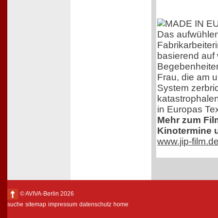
Das aufwühle
Fabrikarbeiteri
basierend auf
Begebenheiten
Frau, die am 
System zerbric
katastrophale
in Europas Text
Mehr zum Film,
Kinotermine u
www.jip-film.d
© AVIVA-Berlin 2026
suche
sitemap
impressum
datenschutz
home