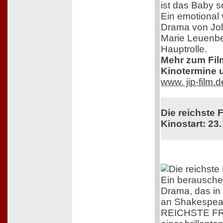
ist das Baby s
Ein emotional 
Drama von Jo
Marie Leuenbe
Hauptrolle.
Mehr zum Film,
Kinotermine u
www. jip-film.
Die reichste 
Kinostart: 23.
Ein berausch
Drama, das in
an Shakespear
REICHSTE FR