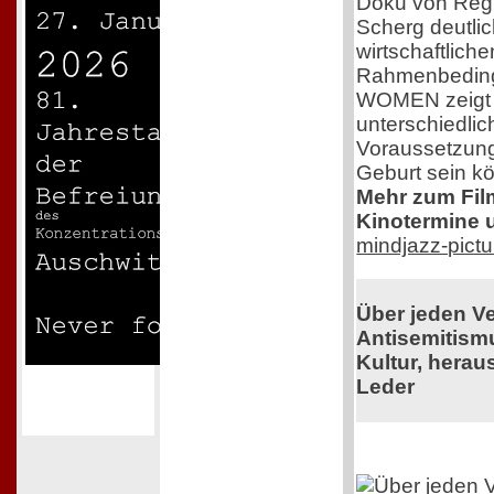
Doku von Regi
Scherg deutlic
wirtschaftlich
Rahmenbedin
WOMEN zeigt e
unterschiedlic
Voraussetzung
Geburt sein k
Mehr zum Film,
Kinotermine u
mindjazz-pict
Über jeden V
Antisemitism
Kultur, herau
Leder