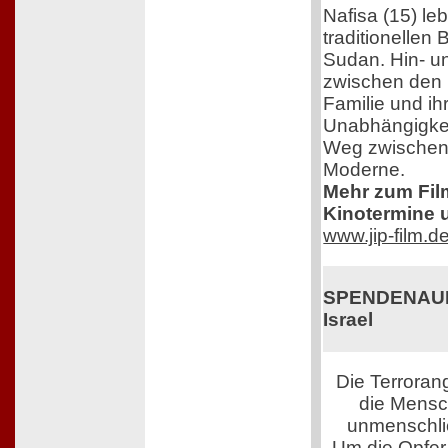
Nafisa (15) le
traditionellen
Sudan. Hin- u
zwischen den 
Familie und i
Unabhängigkeit
Weg zwischen 
Moderne.
Mehr zum Film,
Kinotermine u
www.jip-film.d
SPENDENAUFR
Israel
Die Terroran
die Mensch
unmenschli
Um die Opfer 