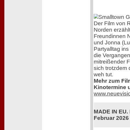
Der Film von R
Norden erzähl
Freundinnen N
und Jonna (Lu
Partyalltag in
die Vergangenh
mitreißender F
sich trotzdem 
weh tut.
Mehr zum Film,
Kinotermine u
www.neuevisi
MADE IN EU. K
Februar 2026