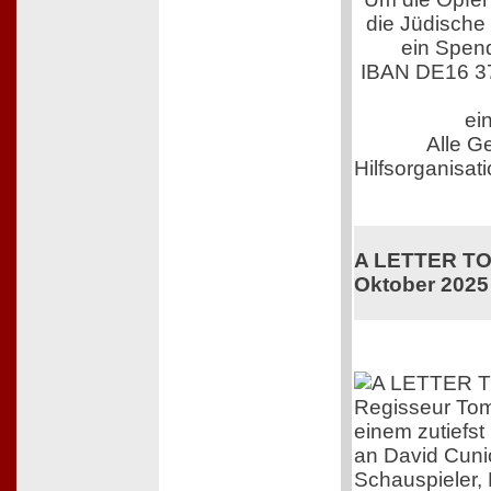
die Jüdische
ein Spen
IBAN DE16 3
ei
Alle G
Hilfsorganisati
A LETTER TO 
Oktober 2025
Regisseur Tom
einem zutiefs
an David Cuni
Schauspieler,