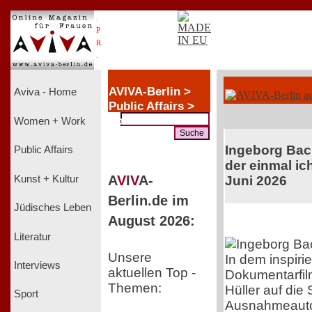
.
P
R
.
AVIVA-Berlin >
Aviva - Home
Public Affairs >
Politik +
Women + Work
Wirtschaft
Ingeborg Ba
Public Affairs
der einmal ich
A
V
I
V
A-
Kunst + Kultur
Juni 2026
Berlin.de im
Jüdisches Leben
August 2026:
Literatur
Unsere
In dem inspiri
Interviews
aktuellen Top -
Dokumentarfil
Themen:
Hüller auf die
Sport
Ausnahmeauto