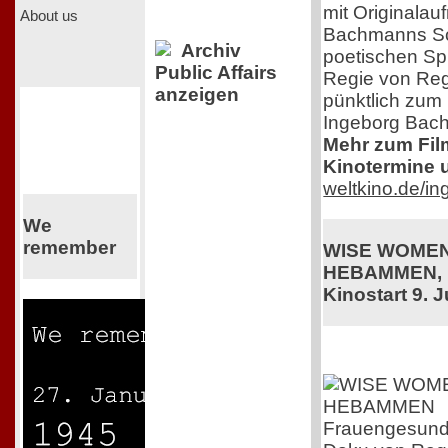
mit Originala
About us
Bachmanns Sch
Archiv
poetischen Sp
Public Affairs
Regie von Regi
anzeigen
pünktlich zum
Ingeborg Bac
Mehr zum Film,
Kinotermine u
weltkino.de/i
We
remember
WISE WOMEN
HEBAMMEN, 
Kinostart 9. J
Frauengesundhe