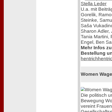
U.a. mit Beitr
Gorelik, Ram
Steinke, Samue
Saša Vukadinov
Sharon Adler,
Tania Martini,
Engel, Ben Sal
Mehr Infos z
Bestellung un
hentrichhentri
Women Wage
Die politisch
Bewegung Wo
vereint Frauen
Gesellschafts