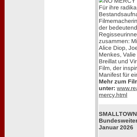
Für ihre radika
Bestandsaufna
Filmemacherin 
der bedeutend
Regisseurinne
zusammen: Mi
Alice Diop, Jo
Menkes, Valie 
Breillat und V
Film, der inspir
Manifest für e
Mehr zum Film
unter:
www.rea
mercy.html
SMALLTOWN 
Bundesweiter 
Januar 2026