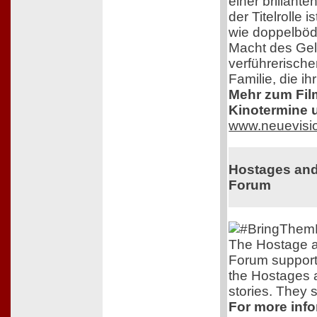
einer brillante
der Titelrolle 
wie doppelbödi
Macht des Ge
verführerisch
Familie, die i
Mehr zum Film,
Kinotermine u
www.neuevisi
Hostages and
Forum
The Hostage a
Forum support
the Hostages 
stories. They s
For more info