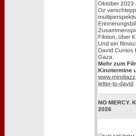
Oktober 2023 
Oz verschleppt
multiperspekti
Erinnerungsbil
Zusammenspiel
Fiktion, über 
Und ein filmis
David Cunios 
Gaza.
Mehr zum Film,
Kinotermine u
www.mindjazz-p
letter-to-david
NO MERCY. Ki
2026