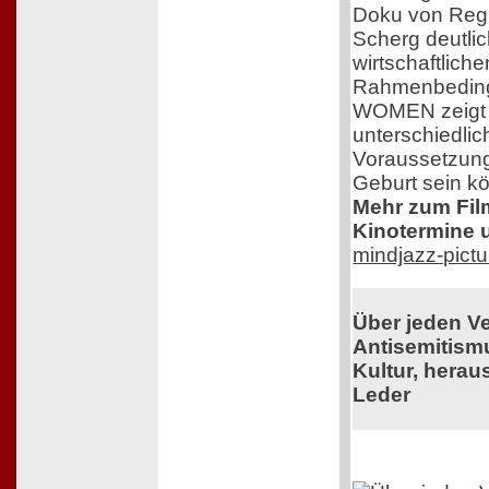
Doku von Regi
Scherg deutlic
wirtschaftlich
Rahmenbedin
WOMEN zeigt e
unterschiedlic
Voraussetzung
Geburt sein k
Mehr zum Film,
Kinotermine u
mindjazz-pict
Über jeden V
Antisemitism
Kultur, herau
Leder