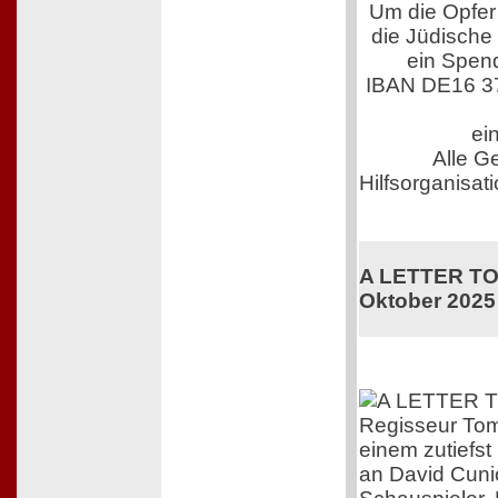
Um die Opfer 
die Jüdische
ein Spen
IBAN DE16 3
ei
Alle G
Hilfsorganisati
A LETTER TO 
Oktober 2025
Regisseur Tom
einem zutiefs
an David Cuni