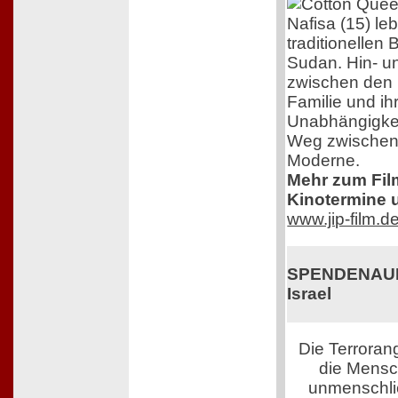
Nafisa (15) le
traditionellen
Sudan. Hin- u
zwischen den 
Familie und i
Unabhängigkeit
Weg zwischen 
Moderne.
Mehr zum Film,
Kinotermine u
www.jip-film.d
SPENDENAUFR
Israel
Die Terroran
die Mensch
unmenschli