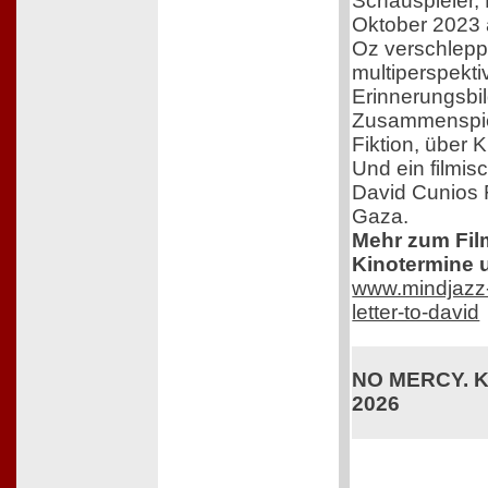
Schauspieler,
Oktober 2023 
Oz verschleppt
multiperspekti
Erinnerungsbil
Zusammenspiel
Fiktion, über 
Und ein filmis
David Cunios 
Gaza.
Mehr zum Film,
Kinotermine u
www.mindjazz-p
letter-to-david
NO MERCY. Ki
2026