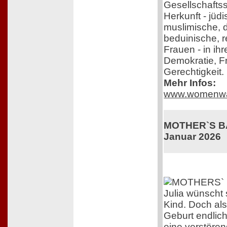
Gesellschafts
Herkunft - jüdi
muslimische, 
beduinische, r
Frauen - in ih
Demokratie, F
Gerechtigkeit.
Mehr Infos:
www.womenwa
MOTHER`S BAB
Januar 2026
Julia wünscht 
Kind. Doch als
Geburt endlich 
eine verstöre