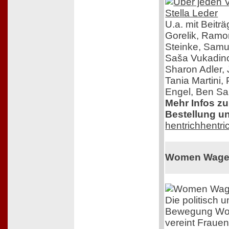
U.a. mit Beitr
Gorelik, Ram
Steinke, Samue
Saša Vukadinov
Sharon Adler,
Tania Martini,
Engel, Ben Sal
Mehr Infos z
Bestellung un
hentrichhentri
Women Wage
Die politisch
Bewegung Wo
vereint Frauen