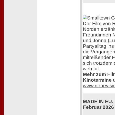
Der Film von R
Norden erzähl
Freundinnen N
und Jonna (Lu
Partyalltag in
die Vergangenh
mitreißender F
sich trotzdem 
weh tut.
Mehr zum Film,
Kinotermine u
www.neuevisi
MADE IN EU. K
Februar 2026