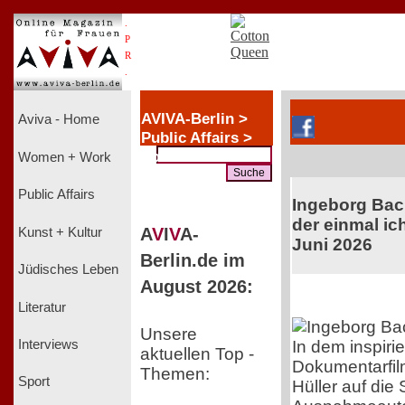
.
P
R
.
AVIVA-Berlin >
Aviva - Home
Public Affairs >
Politik +
Women + Work
Wirtschaft
Public Affairs
Ingeborg Ba
der einmal ich
A
V
I
V
A-
Kunst + Kultur
Juni 2026
Berlin.de im
Jüdisches Leben
August 2026:
Literatur
Unsere
In dem inspiri
Interviews
aktuellen Top -
Dokumentarfil
Themen:
Sport
Hüller auf die