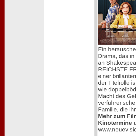
Ein berausch
Drama, das in
an Shakespear
REICHSTE FR
einer brillante
der Titelrolle 
wie doppelbödi
Macht des Ge
verführerisch
Familie, die i
Mehr zum Film,
Kinotermine u
www.neuevisi