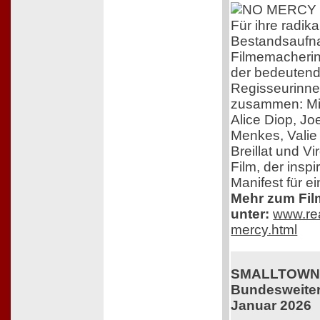
Für ihre radika
Bestandsaufna
Filmemacherin 
der bedeutend
Regisseurinne
zusammen: Mi
Alice Diop, Jo
Menkes, Valie 
Breillat und V
Film, der inspir
Manifest für e
Mehr zum Film
unter:
www.rea
mercy.html
SMALLTOWN 
Bundesweiter 
Januar 2026