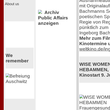
Ausnahmeauto
About us
mit Originala
Bachmanns Sch
Archiv
poetischen Sp
Public Affairs
Regie von Regi
anzeigen
pünktlich zum
Ingeborg Bac
Mehr zum Film,
Kinotermine u
weltkino.de/i
We
remember
WISE WOMEN
HEBAMMEN, 
Kinostart 9. J
Frauengesundhe